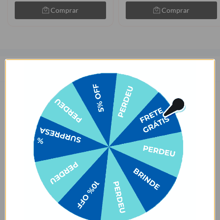
Comprar
Comprar
Descrição
As capinhas para celular da Gocase deixam o seu smartphone a sua
cara. São mais de 1000 estampas exclusivas, produzidas com alta
qualidade de impressão, garantindo cores vivas e completa
aderência. Com material qualificado, protegem o seu smartphone
contra impactos, arranhões e sujeira ocasionados no cotidiano.
Sobre o amarelamento da capinha, nossa capinha tem como
matéria-prima principal o TPU transparente e maleável, que pode
amarelar com o tempo por meio de um processo natural de uso do
produto. Porém, o nível de amarelecimento depende
completamente dos hábitos de uso e dos ambientes em que a capa
estará inserida, pois seja por mudanças de temperatura e/ou
reações químicas adversas, infelizmente, o amarelamento do
produto pode vir a acontecer.