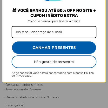
Garantias:
🎁 VOCÊ GANHOU ATÉ 50% OFF NO SITE +
Arrependimento
CUPOM INÉDITO EXTRA
- Os nossos produtos personalizados (
estampados ou
Coloque o email para liberar a oferta
customizados com nome/foto
) são feitos especialmente para você,
de acordo com a opção escolhida no momento da compra.
- Isso significa que a produção só começa após a confirmação do
pedido, e o item é criado exclusivamente com a estampa
selecionada,
mesmo quando não há customização com nome
.
- Por isso, é super importante conferir com atenção todos os
GANHAR PRESENTES
detalhes antes de finalizar a compra, como modelo, estampa e
variações escolhidas.
Não gosto de presentes
- Após o início da produção,
não é possível realizar
cancelamentos ou alterações
, pois o produto não pode retornar
ao estoque.
Ao se cadastrar você estará concordando com a nossa
Política
de Privacidade.
Defeito
- Descascamento: 6 meses;
- Amarelamento: 6 meses;
- Demais defeitos de fábrica: 3 meses.
Ei, atenção aí!