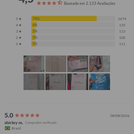
Baseado em 2.133 Avaliações
78%
5 ★
1674
6%
4 ★
135
5%
3 ★
113
5%
2 ★
100
5%
1 ★
111
08/08/2026
shirley m.
Brazil