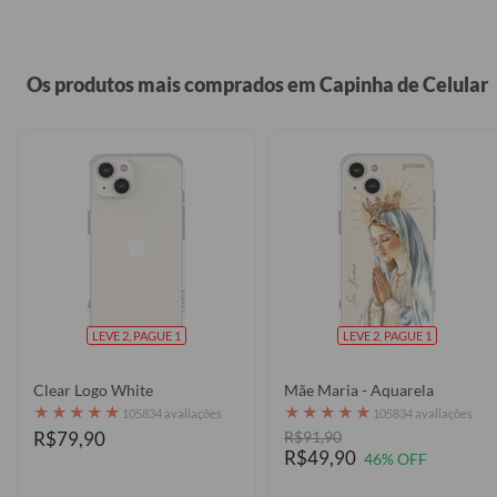
Os produtos mais comprados em Capinha de Celular
LEVE 2, PAGUE 1
LEVE 2, PAGUE 1
Clear Logo White
Mãe Maria - Aquarela
★
★
★
★
★
★
★
★
★
★
105834 avaliações
105834 avaliações
R$79,90
R$91,90
R$49,90
46% OFF