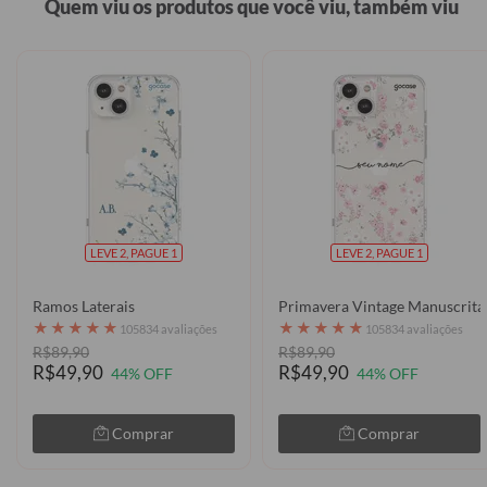
Quem viu os produtos que você viu, também viu
LEVE 2, PAGUE 1
LEVE 2, PAGUE 1
Ramos Laterais
Primavera Vintage Manuscrita
★
★
★
★
★
★
★
★
★
★
105834 avaliações
105834 avaliações
R$89,90
R$89,90
R$49,90
R$49,90
44% OFF
44% OFF
Comprar
Comprar