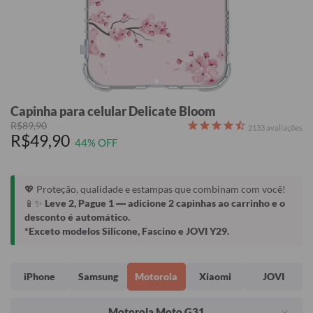
Capinha para celular Delicate Bloom
R$89,90
2133
avaliações
R$49,90
44% OFF
💖 Proteção, qualidade e estampas que combinam com você!
📱✨
Leve 2, Pague 1
— adicione 2 capinhas ao carrinho e o
desconto é automático.
*Exceto modelos Silicone, Fascino e JOVI Y29.
iPhone
Samsung
Motorola
Xiaomi
JOVI
Motorola Moto G31