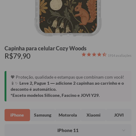
Capinha para celular Cozy Woods
R$79,90
1914
avaliações
💖 Proteção, qualidade e estampas que combinam com você!
📱✨
Leve 2, Pague 1
— adicione 2 capinhas ao carrinho e o
desconto é automático.
*Exceto modelos Silicone, Fascino e JOVI Y29.
iPhone
Samsung
Motorola
Xiaomi
JOVI
iPhone 11