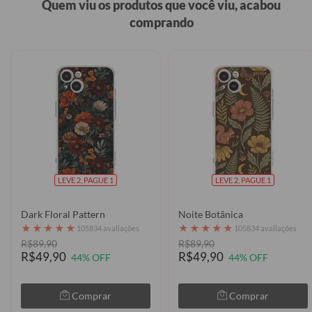
Quem viu os produtos que você viu, acabou
comprando
LEVE 2, PAGUE 1
LEVE 2, PAGUE 1
Dark Floral Pattern
Noite Botânica
★
★
★
★
★
★
★
★
★
★
105834 avaliações
105834 avaliações
R$89,90
R$89,90
R$49,90
R$49,90
44% OFF
44% OFF
Comprar
Comprar