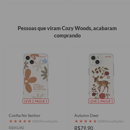
Pessoas que viram Cozy Woods, acabaram
comprando
LEVE 2, PAGUE 1
LEVE 2, PAGUE 1
Confia No Senhor
Autumn Deer
★
★
★
★
★
★
★
★
★
★
105834 avaliações
105834 avaliações
R$91,90
R$79,90