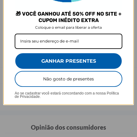
Ei, atenção aí!
🎁 VOCÊ GANHOU ATÉ 50% OFF NO SITE +
Antes de garantir seu acessório, dá uma conferida no modelo do
CUPOM INÉDITO EXTRA
seu celular! Os modelos 5G geralmente têm telas maiores que as
Coloque o email para liberar a oferta
outras versões, então certifique-se de que o seu escolhido vai
encaixar direitinho. Fique de olho e escolha certinho para tudo
combinar com seu smartphone! 😎📱
*Imagens meramente ilustrativas, o produto final pode sofrer uma
leve variação de cor/tonalidade.
GANHAR PRESENTES
Prazo de Postagem
Não gosto de presentes
Ao se cadastrar você estará concordando com a nossa
Política
de Privacidade.
Opinião dos consumidores