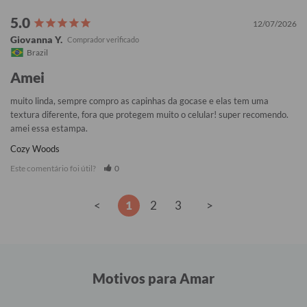
12/07/2026
Giovanna Y.
Brazil
Amei
muito linda, sempre compro as capinhas da gocase e elas tem uma 
textura diferente, fora que protegem muito o celular! super recomendo. 
amei essa estampa.
Cozy Woods
Este comentário foi útil?
0
<
1
2
3
>
Motivos para Amar