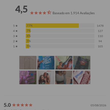
4,5
Baseado em 1.914 Avaliações
77%
5 ★
1478
7%
4 ★
127
6%
3 ★
110
5%
2 ★
94
5%
1 ★
105
05/08/2026