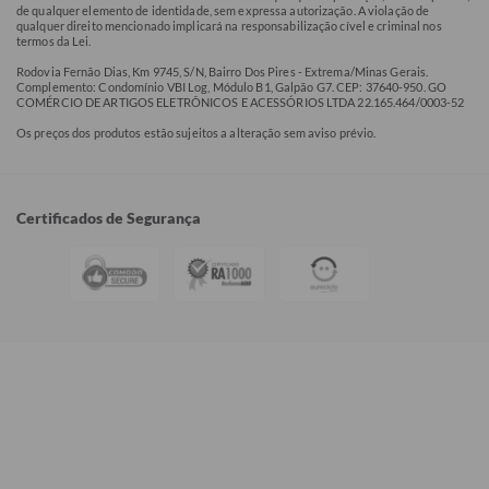
de qualquer elemento de identidade, sem expressa autorização. A violação de
qualquer direito mencionado implicará na responsabilização cível e criminal nos
termos da Lei.
Rodovia Fernão Dias, Km 9745, S/N, Bairro Dos Pires - Extrema/Minas Gerais.
Complemento: Condomínio VBI Log, Módulo B1, Galpão G7. CEP: 37640-950. GO
COMÉRCIO DE ARTIGOS ELETRÔNICOS E ACESSÓRIOS LTDA 22.165.464/0003-52
Os preços dos produtos estão sujeitos a alteração sem aviso prévio.
Certificados de Segurança