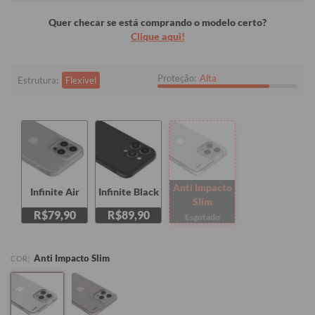
Quer checar se está comprando o modelo certo?
Clique aqui!
Proteção:
Alta
Estrutura:
Flexível
Anti Impacto
Infinite Air
Infinite Black
Slim
R$79,90
R$89,90
Esgotado
Anti Impacto Slim
COR: