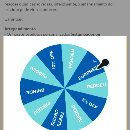
reações químicas adversas, infelizmente, o amarelamento do
produto pode vir a acontecer.
Garantias:
Arrependimento
- Os nossos produtos personalizados (
estampados ou
customizados com nome/foto
) são feitos especialmente para você,
de acordo com a opção escolhida no momento da compra.
- Isso significa que a produção só começa após a confirmação do
pedido, e o item é criado exclusivamente com a estampa
selecionada,
mesmo quando não há customização com nome
.
- Por isso, é super importante conferir com atenção todos os
detalhes antes de finalizar a compra, como modelo, estampa e
variações escolhidas.
- Após o início da produção,
não é possível realizar
cancelamentos ou alterações
, pois o produto não pode retornar
ao estoque.
Defeito
- Descascamento: 6 meses;
- Amarelamento: 6 meses;
- Demais defeitos de fábrica: 3 meses.