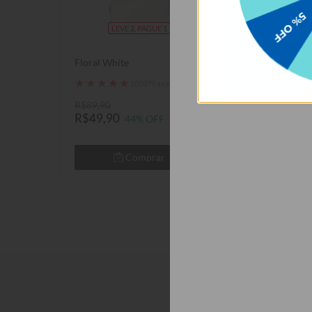
LEVE 2, PAGUE 1
LEVE 2, P
Floral White
Primavera Vinta
Manuscrita Clea
★
★
★
★
★
105079 avaliações
★
★
★
★
★
1050
R$89,90
R$89,90
R$49,90
R$49,90
44% OFF
44% 
Comprar
Com
Descrição