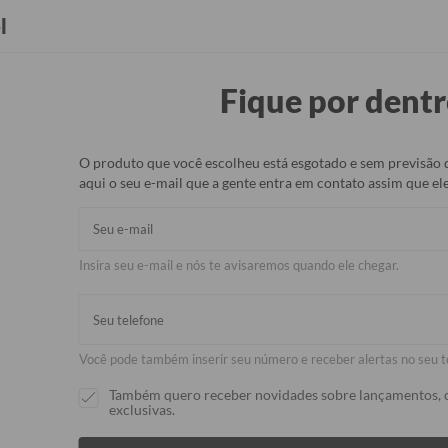
Seja Revendedor(a)
Brindes
l
Fique por dentr
rmicos
Capinhas
Bolsas e Malas
Pets
Acessórios
O produto que você escolheu está esgotado e sem previsão 
aqui o seu e-mail que a gente entra em contato assim que ele
Capinha para
Insira seu e-mail e nós te avisaremos quando ele chegar.
R$79,90
R$49,90
38% 
Você pode também inserir seu número e receber alertas no seu t
Ei Golover, essa 
😉
Também quero receber novidades sobre lançamentos, 
🚨50% OFF: Leve 
exclusivas.