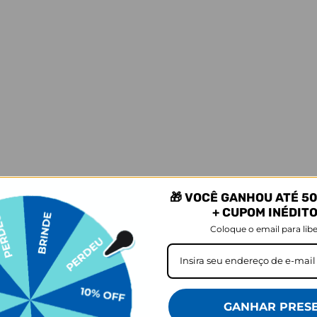
R$89,90
R$79,90
R$49,90
OFF
44% OFF
prar
Comprar
 viu os produtos que você viu, tamb
🎁 VOCÊ GANHOU ATÉ 50
+ CUPOM INÉDIT
Coloque o email para libe
GANHAR PRES