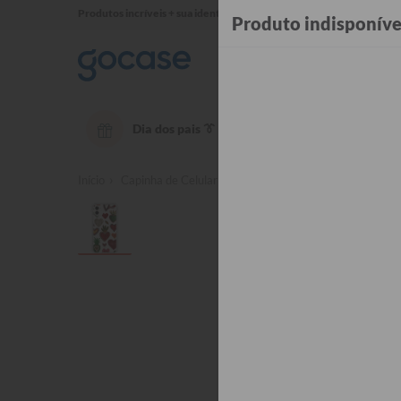
Produtos incríveis + sua identidade em cada detalhe ✨
Produto indisponíve
Dia dos pais 👔
OUTLET até 50% OFF
Té
Início
Capinha de Celular