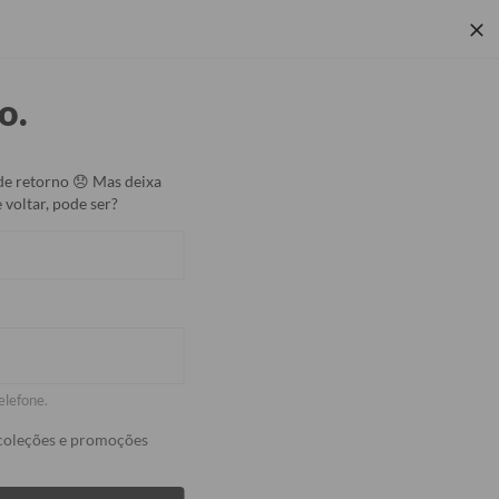
 Corporativos
Rastrear Pedido
Central de Ajuda
o.
Coleções
de retorno 😞 Mas deixa
 voltar, pode ser?
 celular Corações Cravejados
27482
avaliações
OFF
elefone.
case é só uma estampa, não tem alto relevo. ❤️
coleções e promoções
2, pague 1!🚨