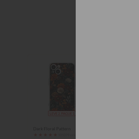
Quem
LEVE 2, PAGUE 1
LEVE 2, P
Dark Floral Pattern
Safari Glam
★
★
★
★
★
★
★
★
★
★
105079 avaliações
1050