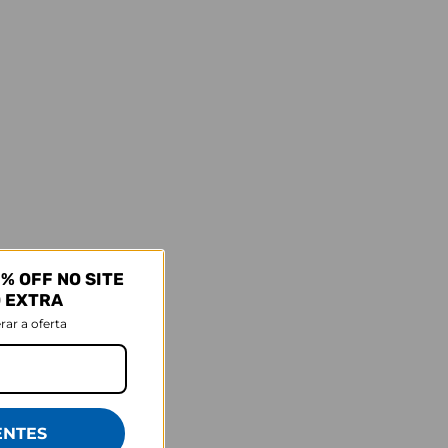
R$89,90
R$89,90
R$49,90
R$49,9
44% OFF
Comprar
Comprar
ém viu
% OFF NO SITE
O EXTRA
rar a oferta
ENTES