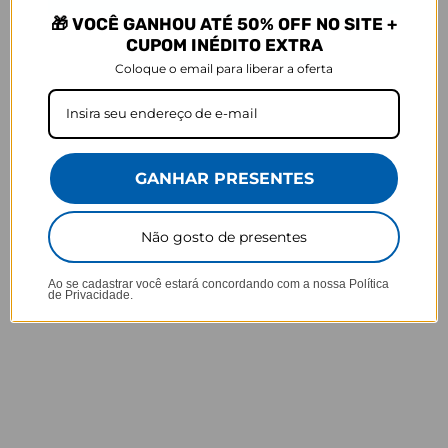
🎁 VOCÊ GANHOU ATÉ 50% OFF NO SITE +
Ei, atenção aí!
CUPOM INÉDITO EXTRA
Antes de garantir seu acessório, dá uma conferida no modelo do
Coloque o email para liberar a oferta
seu celular! Os modelos 5G geralmente têm telas maiores que as
outras versões, então certifique-se de que o seu escolhido vai
encaixar direitinho. Fique de olho e escolha certinho para tudo
combinar com seu smartphone! 😎📱
*Imagens meramente ilustrativas, o produto final pode sofrer uma
GANHAR PRESENTES
leve variação de cor/tonalidade.
Não gosto de presentes
Prazo de Postagem
Ao se cadastrar você estará concordando com a nossa
Política
de Privacidade.
Opinião dos consumidores