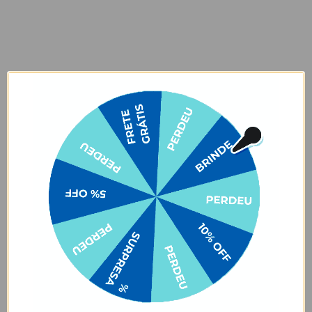
reações químicas adversas, infelizmente, o amarelamento do
produto pode vir a acontecer.
Garantias:
Arrependimento
- Os nossos produtos personalizados (
estampados ou
customizados com nome/foto
) são feitos especialmente para você,
de acordo com a opção escolhida no momento da compra.
- Isso significa que a produção só começa após a confirmação do
pedido, e o item é criado exclusivamente com a estampa
selecionada,
mesmo quando não há customização com nome
.
- Por isso, é super importante conferir com atenção todos os
detalhes antes de finalizar a compra, como modelo, estampa e
variações escolhidas.
- Após o início da produção,
não é possível realizar
cancelamentos ou alterações
, pois o produto não pode retornar
ao estoque.
Defeito
- Descascamento: 6 meses;
- Amarelamento: 6 meses;
- Demais defeitos de fábrica: 3 meses.