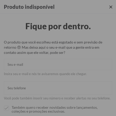
Produtos incríveis + sua identidade em cada detalhe ✨
Produto indisponível
Fique por dentro.
O produto que você escolheu está esgotado e sem previsão de
retorno 😞 Mas deixa aqui o seu e-mail que a gente entra em
contato assim que ele voltar, pode ser?
Insira seu e-mail e nós te avisaremos quando ele chegar.
Você pode também inserir seu número e receber alertas no seu telefone.
Também quero receber novidades sobre lançamentos,
coleções e promoções exclusivas.