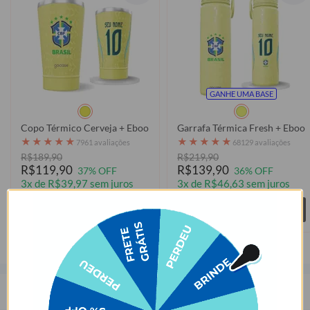
GANHE UMA BASE
Copo Térmico Cerveja + Ebook - CBF - Uniforme 01 Personalizado
Garrafa Térmica Fresh + Ebook
★
★
★
★
★
★
★
★
★
★
7961 avaliações
68129 avaliações
R$189,90
R$219,90
R$119,90
R$139,90
37% OFF
36% OFF
3x de R$39,97 sem juros
3x de R$46,63 sem juros
Comprar
Comprar
Descrição