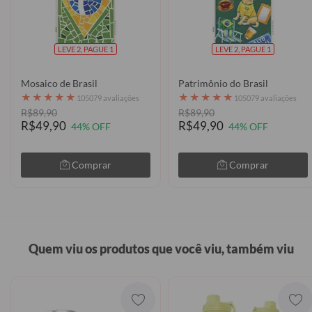
LEVE 2, PAGUE 1
LEVE 2, PAGUE 1
Mosaico de Brasil
Patrimônio do Brasil
★
★
★
★
★
★
★
★
★
★
105079 avaliações
105079 avaliações
R$89,90
R$89,90
R$49,90
R$49,90
44% OFF
44% OFF
Comprar
Comprar
Quem viu os produtos que você viu, também viu