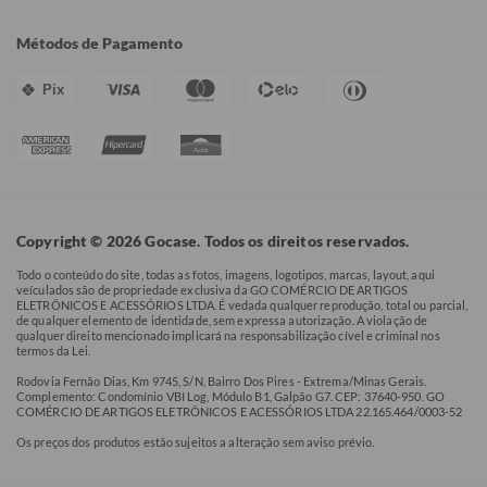
Métodos de Pagamento
Pix
Copyright © 2026 Gocase. Todos os direitos reservados.
Todo o conteúdo do site, todas as fotos, imagens, logotipos, marcas, layout, aqui
veículados são de propriedade exclusiva da GO COMÉRCIO DE ARTIGOS
ELETRÔNICOS E ACESSÓRIOS LTDA. É vedada qualquer reprodução, total ou parcial,
de qualquer elemento de identidade, sem expressa autorização. A violação de
qualquer direito mencionado implicará na responsabilização cível e criminal nos
termos da Lei.
Rodovia Fernão Dias, Km 9745, S/N, Bairro Dos Pires - Extrema/Minas Gerais.
Complemento: Condomínio VBI Log, Módulo B1, Galpão G7. CEP: 37640-950. GO
COMÉRCIO DE ARTIGOS ELETRÔNICOS E ACESSÓRIOS LTDA 22.165.464/0003-52
Os preços dos produtos estão sujeitos a alteração sem aviso prévio.