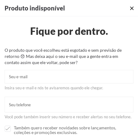
Produtos incríveis + sua identidade em cada detalhe ✨
Produto indisponível
Fique por dentro.
O produto que você escolheu está esgotado e sem previsão de
retorno 😞 Mas deixa aqui o seu e-mail que a gente entra em
contato assim que ele voltar, pode ser?
Insira seu e-mail e nós te avisaremos quando ele chegar.
Você pode também inserir seu número e receber alertas no seu telefone.
Também quero receber novidades sobre lançamentos,
coleções e promoções exclusivas.