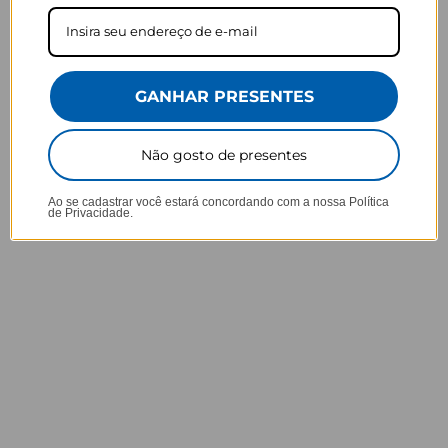
Superação
A qualidade do produto superou as minhas expectativas, devido ser um 
produto adquirido pela Internet. Foi um compra 100% certeira, amei as 
minhas compras.
GANHAR PRESENTES
Bolsa Joy - Mapa Mundi Rosa Manuscrita
Este comentário foi útil?
0
Não gosto de presentes
Ao se cadastrar você estará concordando com a nossa
Política
de Privacidade.
15/12/2025
Evellyn A.
Brazil
Lindo
Material excelente, linda
Bolsa Joy World Trip - Manuscrita
Este comentário foi útil?
1