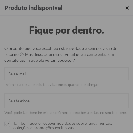
Produtos incríveis + sua identidade em cada detalhe ✨
Produto indisponível
Fique por dentro.
O produto que você escolheu está esgotado e sem previsão de
retorno 😞 Mas deixa aqui o seu e-mail que a gente entra em
contato assim que ele voltar, pode ser?
Insira seu e-mail e nós te avisaremos quando ele chegar.
Você pode também inserir seu número e receber alertas no seu telefone.
Também quero receber novidades sobre lançamentos,
coleções e promoções exclusivas.