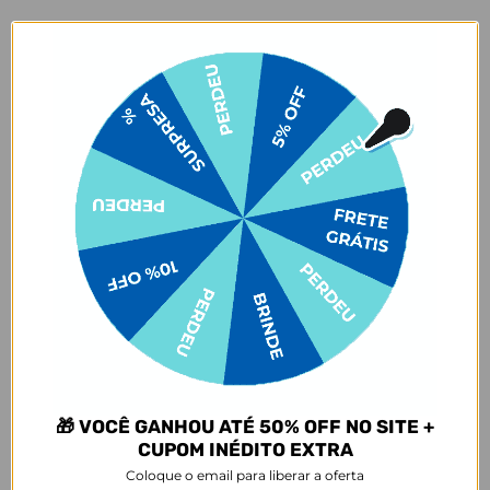
Baseado em 2.804 Avaliações
84%
5 ★
2343
6%
4 ★
177
4%
3 ★
99
3%
2 ★
83
3%
1 ★
102
21/04/2026
🎁 VOCÊ GANHOU ATÉ 50% OFF NO SITE +
Adriana S.
CUPOM INÉDITO EXTRA
Brazil
Coloque o email para liberar a oferta