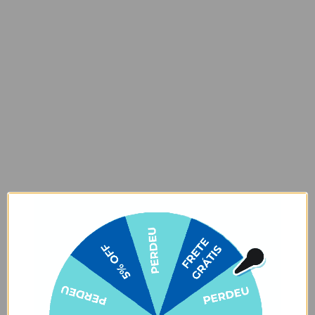
Bolsa Térmica Midi Preta - Clear
Bolsa Térmica Midi Preta - Inic
★
★
★
★
★
★
★
★
★
★
2538 avaliações
2538 avaliações
R$169,90
R$169,90
R$119,90
R$129,90
29% OFF
24% OFF
Descrição
Não gosta de andar com um monte de apetrecho? Então essa bolsa
é pra você! A nova Bolsa Midi é basiquinha, mas super funcional!
Ela é térmica, tem um cantinho especial para seus talheres e uma
alça de mão, para você poder pendurá-la onde quiser. Seu formato
retangular é ideal para carregá-la dentro de outras bolsas ou
mochilas sem ocupar muito espaço. Minimalismo que chama, né?