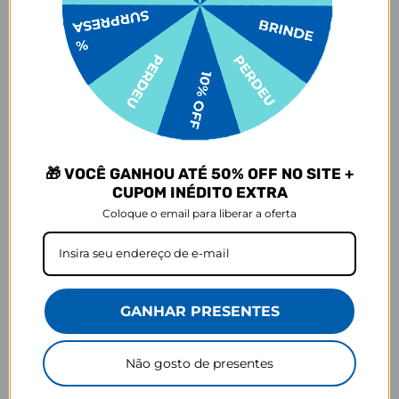
Testada em laboratório, sua Bolsa Térmica Midi mantém a
temperatura inicial da sua refeição por mais tempo,
conservando-a quentinha ou fria até chegar ao destino. Obs: A
temperatura interna da nossa Bolsa Midi pode variar de acordo
com as condições do ambiente, tempo de armazenamento e
temperatura do que será conservado. É recomendado transferir
seu alimento para um refrigerador ao chegar no destino final.
Como limpar:
Assim que sujar, limpe-a à mão, utilizando um pano
levemente umedecido e sabão neutro, evitando que a sujeira grude
no tecido. Nada de alvejante ou outro químico! Seque com pano
🎁 VOCÊ GANHOU ATÉ 50% OFF NO SITE +
seco após limpar e coloque-a para secar na sombra. Não deixe sua
CUPOM INÉDITO EXTRA
bolsa de molho e nem coloque na máquina de lavar ou de secar, ok?
Coloque o email para liberar a oferta
Para deixar sua bolsa incrível, evite deixá-la exposta ao sol e siga as
instruções corretas para lavagem.
Composição:
Tecido: 100% poliéster.
Forro: 100% Polietileno vinil acetato
GANHAR PRESENTES
Estrutura: espuma densa.
Detalhes: 100% poliuretano.
Não gosto de presentes
Medidas:
Largura: 21,5cm