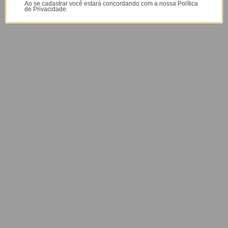
Altura: 17cm
Ao se cadastrar você estará concordando com a nossa
Política
de Privacidade.
Profundidade: 10cm
Capacidade: 4L - 2kg
Garantia:
O produto tem uma garantia de
90 dias
contra defeitos de
fabricação e 6 meses contra defeitos de personalização.
Prazo de Postagem
Opinião dos consumidores
4,6
Baseado em 1.231 Avaliações