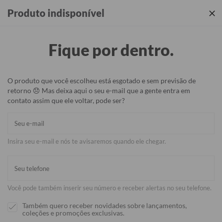
Produtos incríveis + sua identidade em cada detalhe ✨
Produto indisponível
Fique por dentro.
O produto que você escolheu está esgotado e sem previsão de
retorno 😞 Mas deixa aqui o seu e-mail que a gente entra em
contato assim que ele voltar, pode ser?
Insira seu e-mail e nós te avisaremos quando ele chegar.
Você pode também inserir seu número e receber alertas no seu telefone.
Também quero receber novidades sobre lançamentos,
coleções e promoções exclusivas.