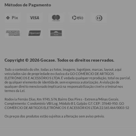
Métodos de Pagamento
Pix
Copyright © 2026 Gocase. Todos os direitos reservados.
Todo o conteúdo do site, todas as fotos, imagens, logotipos, marcas, layout, aqui
veículados são de propriedade exclusiva da GO COMÉRCIO DE ARTIGOS
ELETRÔNICOS E ACESSÓRIOS LTDA. É vedada qualquer reprodução, total ou parcial,
de qualquer elemento de identidade, sem expressa autorização. A violação de
qualquer direito mencionado implicará na responsabilização cível e criminal nos
termos da Lei.
Rodovia Fernão Dias, Km 9745, S/N, Bairro Dos Pires - Extrema/Minas Gerais.
Complemento: Condomínio VBI Log, Módulo B1, Galpão G7. CEP: 37640-950. GO
COMÉRCIO DE ARTIGOS ELETRÔNICOS E ACESSÓRIOS LTDA 22.165.464/0003-52
Os preços dos produtos estão sujeitos a alteração sem aviso prévio.