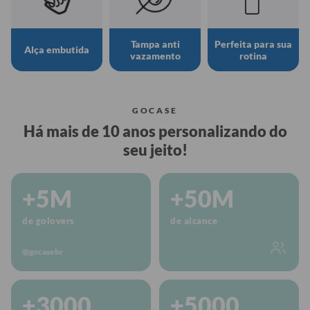
Tampa anti
Perfeita para sua
Alça embutida
vazamento
rotina
GOCASE
Há mais de 10 anos personalizando do
seu jeito!
+5M
+50M
de golovers
de alcance
@gocasebr
+3000
+5000