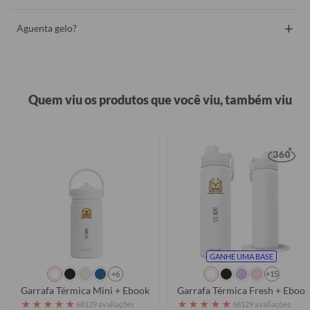
+
Aguenta gelo?
Quem viu os produtos que você viu, também viu
GANHE UMA BASE
+6
+15
Garrafa Térmica Mini + Ebook - Pets Minimalistas - Cachorros
Garrafa Térmica Fresh + Ebook 
★
★
★
★
★
★
★
★
★
★
68129 avaliações
68129 avaliações