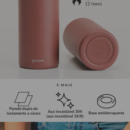
E MAIS
Parede dupla de
Aço inoxidável 304
Base antiderrapante
isolamento a vácuo
(aço inoxidável 18/8)