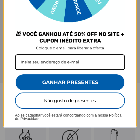
🎁 VOCÊ GANHOU ATÉ 50% OFF NO SITE +
CUPOM INÉDITO EXTRA
Coloque o email para liberar a oferta
GANHAR PRESENTES
Não gosto de presentes
GARRAFA FRESH
Praticidade que acompanha seu ritmo.
Ao se cadastrar você estará concordando com a nossa
Política
de Privacidade.