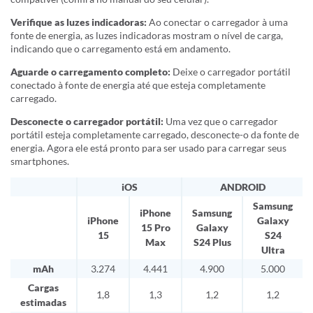
Verifique as luzes indicadoras:
Ao conectar o carregador à uma
fonte de energia, as luzes indicadoras mostram o nível de carga,
indicando que o carregamento está em andamento.
Aguarde o carregamento completo:
Deixe o carregador portátil
conectado à fonte de energia até que esteja completamente
carregado.
Desconecte o carregador portátil:
Uma vez que o carregador
portátil esteja completamente carregado, desconecte-o da fonte de
energia. Agora ele está pronto para ser usado para carregar seus
smartphones.
iOS
ANDROID
Samsung
iPhone
Samsung
iPhone
Galaxy
15 Pro
Galaxy
15
S24
Max
S24 Plus
Ultra
mAh
3.274
4.441
4.900
5.000
Cargas
1,8
1,3
1,2
1,2
estimadas