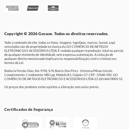
Copyright © 2026 Gocase. Todos os direitos reservados.
Todo o conteúdo do site, todas as fotos, imagens, logotipos, marcas, layout, aqui
veículados são de propriedade exclusiva da GO COMÉRCIO DE ARTIGOS
ELETRÔNICOS E ACESSÓRIOS LTDA. É vedada qualquer reprodução, total ou parcial,
de qualquer elemento de identidade, sem expressa autorização. A violação de
qualquer direito mencionado implicará na responsabilização cível e criminal nos
termos da Lei.
Rodovia Fernão Dias, Km 9745, S/N, Bairro Dos Pires - Extrema/Minas Gerais.
Complemento: Condomínio VBI Log, Módulo B1, Galpão G7. CEP: 37640-950. GO
COMÉRCIO DE ARTIGOS ELETRÔNICOS E ACESSÓRIOS LTDA 22.165.464/0003-52
Os preços dos produtos estão sujeitos a alteração sem aviso prévio.
Certificados de Segurança