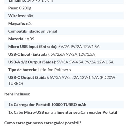
Tamanho:
14 x 7 x 1,3 cm
Peso:
0,200g
Wireless:
não
Magsafe:
não
Compatibilidade:
universal
Material:
ABS
Micro USB Input (Entrada):
5V/2A 9V/2A 12V/1.5A
USB-C Input (Entrada):
5V/2.6A 9V/2A 12V/1.5A
USB-A 1/2 Output (Saída):
5V/3A 5V/4.5A 9V/2A 12V/1.5A
Tipo de bateria:
Lítio-íon Polímero
USB-C Output (Saída):
5V/3A 9V/2.22A 12V/1.67A (PD20W
TURBO)
Itens Inclusos:
1x Carregador Portátil 10000 TURBO mAh
1x Cabo Micro-USB para alimentar seu Carregador Portátil
Como carregar nosso carregador portátil?