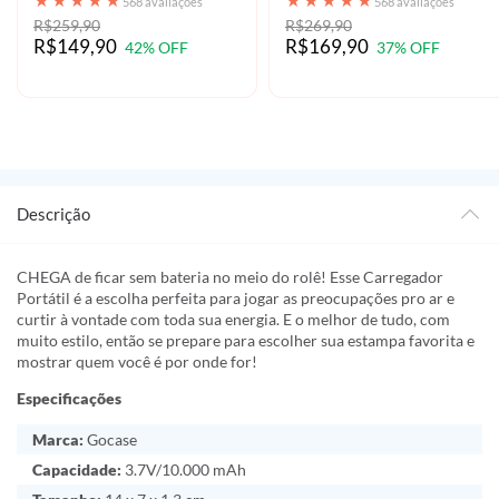
★
★
★
★
★
★
★
★
★
★
568 avaliações
568 avaliações
R$259,90
R$269,90
R$149,90
R$169,90
42% OFF
37% OFF
Descrição
CHEGA de ficar sem bateria no meio do rolê! Esse Carregador
Portátil é a escolha perfeita para jogar as preocupações pro ar e
curtir à vontade com toda sua energia. E o melhor de tudo, com
muito estilo, então se prepare para escolher sua estampa favorita e
mostrar quem você é por onde for!
Especificações
Marca:
Gocase
Capacidade:
3.7V/10.000 mAh