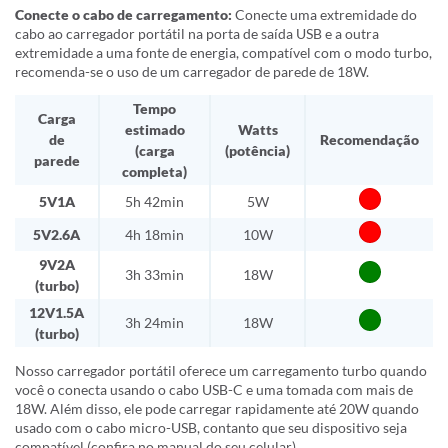
Conecte o cabo de carregamento:
Conecte uma extremidade do
cabo ao carregador portátil na porta de saída USB e a outra
extremidade a uma fonte de energia, compatível com o modo turbo,
recomenda-se o uso de um carregador de parede de 18W.
Tempo
Carga
estimado
Watts
de
Recomendação
(carga
(potência)
parede
completa)
5V1A
5h 42min
5W
5V2.6A
4h 18min
10W
9V2A
3h 33min
18W
(turbo)
12V1.5A
3h 24min
18W
(turbo)
Nosso carregador portátil oferece um carregamento turbo quando
você o conecta usando o cabo USB-C e uma tomada com mais de
18W. Além disso, ele pode carregar rapidamente até 20W quando
usado com o cabo micro-USB, contanto que seu dispositivo seja
compatível (confira no manual do seu celular).