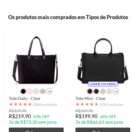
Os produtos mais comprados em Tipos de Produtos
GANHE UM MIMO
+4
+3
Tote Daily - Clear
Tote Mini - Clear
★
★
★
★
★
★
★
★
★
★
12009 avaliações
12009 avaliações
R$329,90
R$269,90
R$219,90
R$199,90
33% OFF
26% OFF
3x de R$73,30 sem juros
3x de R$66,63 sem juros