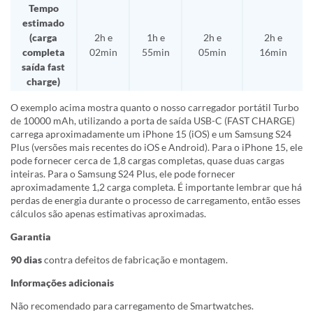
Tempo
estimado
(carga
2h e
1h e
2h e
2h e
completa
02min
55min
05min
16min
saída fast
charge)
O exemplo acima mostra quanto o nosso carregador portátil Turbo
de 10000 mAh, utilizando a porta de saída USB-C (FAST CHARGE)
carrega aproximadamente um iPhone 15 (iOS) e um Samsung S24
Plus (versões mais recentes do iOS e Android). Para o iPhone 15, ele
pode fornecer cerca de 1,8 cargas completas, quase duas cargas
inteiras. Para o Samsung S24 Plus, ele pode fornecer
aproximadamente 1,2 carga completa. É importante lembrar que há
perdas de energia durante o processo de carregamento, então esses
cálculos são apenas estimativas aproximadas.
Garantia
90 dias
contra defeitos de fabricação e montagem.
Informações adicionais
Não recomendado para carregamento de Smartwatches.