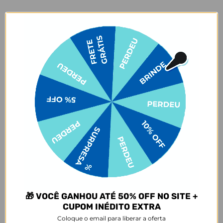
reações químicas adversas, infelizmente, o amarelamento do
produto pode vir a acontecer.
Garantias:
Arrependimento
- Os nossos produtos personalizados (
estampados ou
customizados com nome/foto
) são feitos especialmente para você,
de acordo com a opção escolhida no momento da compra.
- Isso significa que a produção só começa após a confirmação do
pedido, e o item é criado exclusivamente com a estampa
selecionada,
mesmo quando não há customização com nome
.
- Por isso, é super importante conferir com atenção todos os
detalhes antes de finalizar a compra, como modelo, estampa e
variações escolhidas.
- Após o início da produção,
não é possível realizar
cancelamentos ou alterações
, pois o produto não pode retornar
ao estoque.
Defeito
- Descascamento: 6 meses;
🎁 VOCÊ GANHOU ATÉ 50% OFF NO SITE +
- Amarelamento: 6 meses;
CUPOM INÉDITO EXTRA
Coloque o email para liberar a oferta
- Demais defeitos de fábrica: 3 meses.