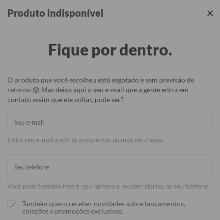
Produtos incríveis + sua identidade em cada detalhe ✨
Produto indisponível
Fique por dentro.
O produto que você escolheu está esgotado e sem previsão de
retorno 😞 Mas deixa aqui o seu e-mail que a gente entra em
contato assim que ele voltar, pode ser?
Insira seu e-mail e nós te avisaremos quando ele chegar.
Você pode também inserir seu número e receber alertas no seu telefone.
Também quero receber novidades sobre lançamentos,
coleções e promoções exclusivas.