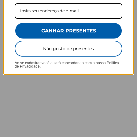
Ei, atenção aí!
Antes de garantir seu acessório, dá uma conferida no modelo do
seu celular! Os modelos 5G geralmente têm telas maiores que as
outras versões, então certifique-se de que o seu escolhido vai
GANHAR PRESENTES
encaixar direitinho. Fique de olho e escolha certinho para tudo
combinar com seu smartphone! 😎📱
Não gosto de presentes
*Imagens meramente ilustrativas, o produto final pode sofrer uma
leve variação de cor/tonalidade.
Ao se cadastrar você estará concordando com a nossa
Política
de Privacidade.
Prazo de Postagem
Opinião dos consumidores