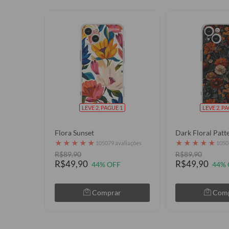
LEVE 2, PAGUE 1
LEVE 2, P
Flora Sunset
Dark Floral Patt
★
★
★
★
★
★
★
★
★
★
105079 avaliações
1050
R$89,90
R$89,90
R$49,90
R$49,90
44% OFF
44% 
Comprar
Com