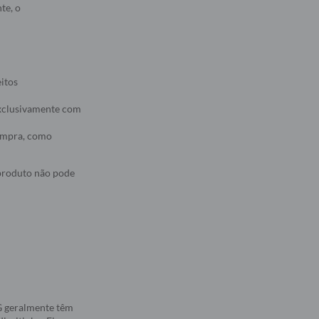
te, o
eitos
 exclusivamente com
compra, como
 produto não pode
5G geralmente têm