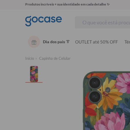
Produtos incríveis + sua identidade em cada detalhe ✨
Dia dos pais 👔
OUTLET até 50% OFF
Té
Início
Capinha de Celular