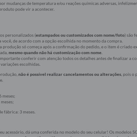
a por mudanças de temperatura e/ou reações químicas adversas, infelizmen
roduto pode vir a acontecer.
os personalizados (
estampados ou customizados com nome/foto
) são f
a você, de acordo com a opção escolhida no momento da compra.
ue a produção só começa após a confirmação do pedido, e o item é criado
nada,
mesmo quando não há customização com nome
.
r importante conferir com atenção todos os detalhes antes de finalizar a 
variações escolhidas.
 produção,
não é possível realizar cancelamentos ou alterações
, pois o
e.
6 meses;
 meses;
e fábrica: 3 meses.
seu acessório, dá uma conferida no modelo do seu celular! Os modelos 