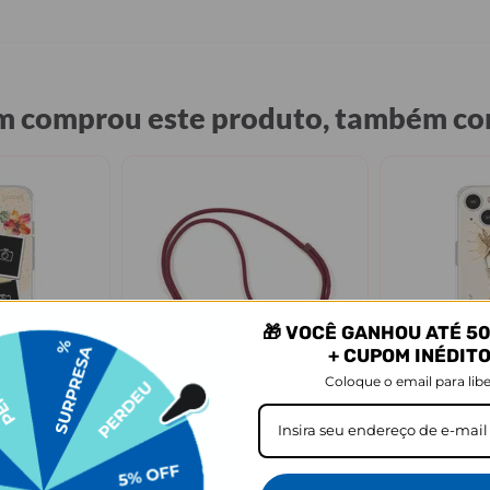
 comprou este produto, também c
🎁 VOCÊ GANHOU ATÉ 50
+ CUPOM INÉDIT
AGUE 1
LEVE 
Coloque o email para libe
+3
k
Go Strap - Cordão para Case
Mãe Maria - 
★
★
★
★
★
★
★
★
★
★
79 avaliações
60 avaliações
R$79,90
R$91,90