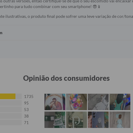
s outras versões, então certifique-se de que o seu escolhido vai encaixar 
 certinho para tudo combinar com seu smartphone! 😎📱
 ilustrativas, o produto final pode sofrer uma leve variação de cor/tona
em
Opinião dos consumidores
1735
95
53
38
71