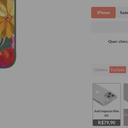
iPhone
Sam
Quer checa
Câmera:
Fechada
Anti Impacto Slim
I
Air
R$79,90