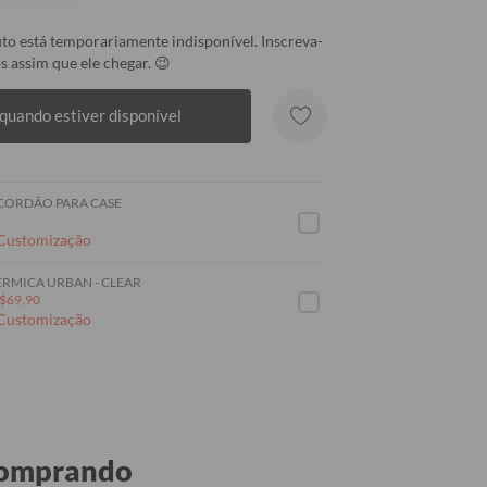
to está temporariamente indisponível. Inscreva-
s assim que ele chegar. 😉
quando estiver disponível
 CORDÃO PARA CASE
 Customização
RMICA URBAN - CLEAR
$69,90
 Customização
 comprando