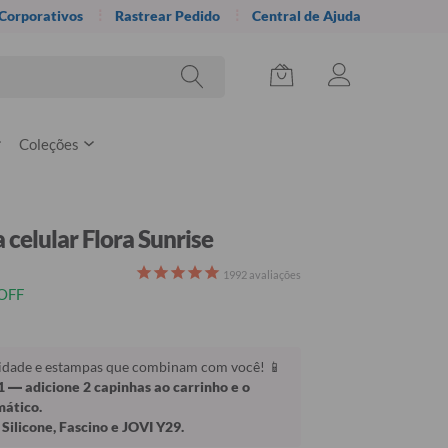
 Corporativos
Rastrear Pedido
Central de Ajuda
Coleções
 celular Flora Sunrise
1992
avaliações
OFF
lidade e estampas que combinam com você! 📱
1
— adicione 2 capinhas ao carrinho e o
mático.
Silicone, Fascino e JOVI Y29.