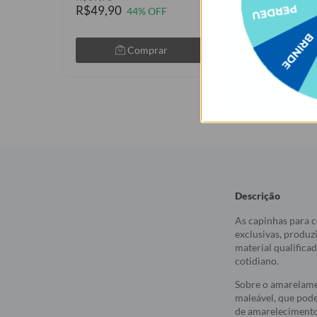
R$49,90
R$49,90
44% OFF
44% 
Comprar
Com
Descrição
As capinhas para c
exclusivas, produz
material qualifica
cotidiano.
Sobre o amarelame
maleável, que pod
de amarelecimento