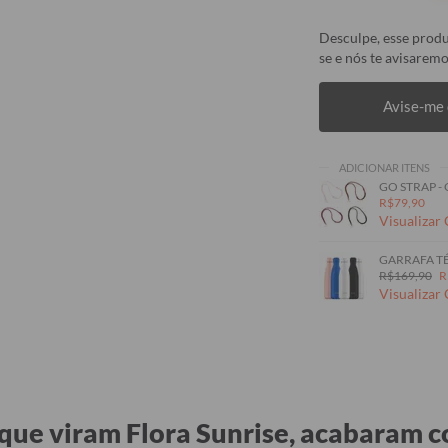
Desculpe, esse produ
se e nós te avisaremo
Avise-me 
ADICIONAR ITENS
GO STRAP -
R$79,90
Visualizar
GARRAFA TÉ
R$169,90
R
Visualizar
que viram Flora Sunrise, acabaram