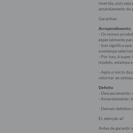
inserida, pois sej
amarelamento do p
Garantias:
Arrependimento
- Os nossos produt
especialmente par
- Isso significa q
a estampa selecio
- Por isso, é supe
modelo, estampa e 
- Após o início da
retornar ao estoqu
Defeito
- Descascamento: 
- Amarelamento: 6
- Demais defeitos d
Ei, atenção aí!
Antes de garantir 