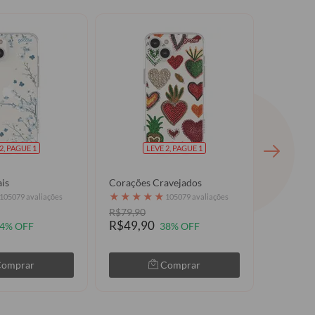
2, PAGUE 1
LEVE 2, PAGUE 1
is
Corações Cravejados
Capinhas 
★
★
★
★
★
★
★
★
105079 avaliações
105079 avaliações
R$79,90
R$89,90
R$49,90
R$49,9
4% OFF
38% OFF
Comprar
Comprar