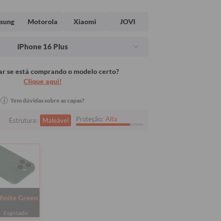
sung
Motorola
Xiaomi
JOVI
iPhone 16 Plus
r se está comprando o modelo certo?
Clique aqui!
i
Tem dúvidas sobre as capas?
Proteção:
Alta
Estrutura:
Maleável
nfinite Green
Esgotado