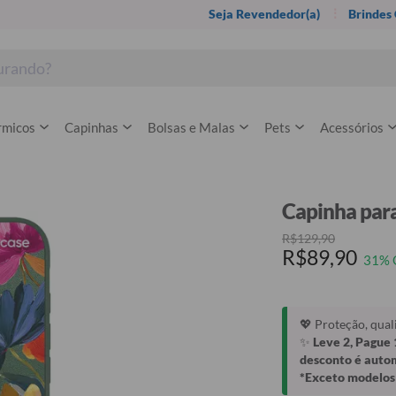
Seja Revendedor(a)
Brindes
rmicos
Capinhas
Bolsas e Malas
Pets
Acessórios
Capinha para
R$129,90
R$89,90
31% 
💖 Proteção, qua
✨
Leve 2, Pague 
desconto é auto
*Exceto modelos 