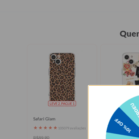
Quem
LEVE 2, PAGUE 1
LEVE 2, P
Safari Glam
Floral Scrapboo
★
★
★
★
★
★
★
★
★
★
105079 avaliações
1050
R$89,90
R$89,90