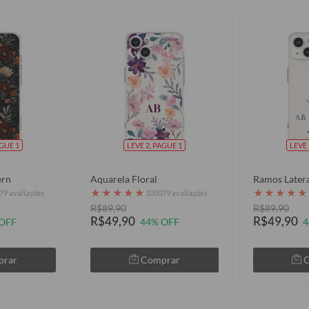
AGUE 1
LEVE 2, PAGUE 1
LEVE 
ern
Aquarela Floral
Ramos Latera
★
★
★
★
★
★
★
★
★
★
79 avaliações
105079 avaliações
R$89,90
R$89,90
R$49,90
R$49,90
OFF
44% OFF
4
prar
Comprar