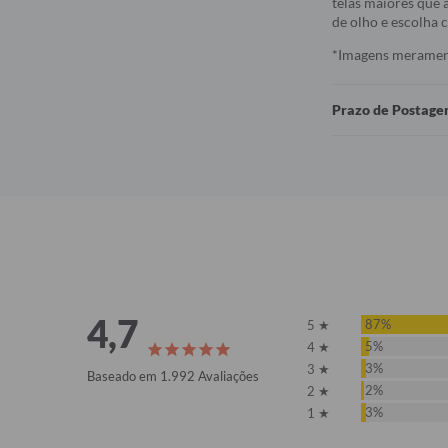
telas maiores que a
de olho e escolha
*Imagens meramente
Prazo de Postag
4,7
87%
5 ★
5%
4 ★
3%
3 ★
Baseado em 1.992 Avaliações
2%
2 ★
3%
1 ★