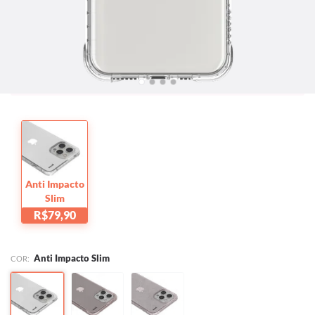
Quer checar se está comprando o modelo certo?
Clique aqui!
Proteção:
Alta
Estrutura:
Flexível
Anti Impacto
Slim
R$79,90
Anti Impacto Slim
COR: