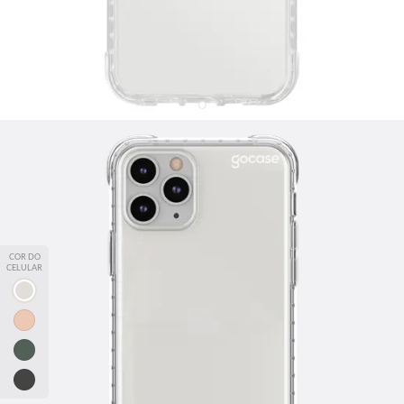
Capinha para celular Clear Logo White
R$79,90
3873
avaliações
💖 Proteção, qualidade e estampas que combinam com você!
📱✨
Leve 2, Pague 1
— adicione 2 capinhas ao carrinho e o
COR DO
desconto é automático.
CELULAR
*Exceto modelos Silicone, Fascino e JOVI Y29.
iPhone
Samsung
Motorola
Xiaomi
JOVI
iPhone 11 Pro