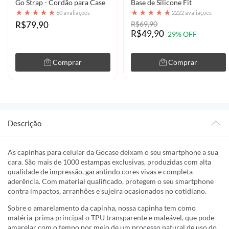
Go Strap - Cordão para Case
Base de Silicone Fit
★
★
★
★
★
★
★
★
★
★
60 avaliações
2222 avaliações
R$79,90
R$69,90
R$49,90
29% OFF
Comprar
Comprar
Descrição
As capinhas para celular da Gocase deixam o seu smartphone a sua
cara. São mais de 1000 estampas exclusivas, produzidas com alta
qualidade de impressão, garantindo cores vivas e completa
aderência. Com material qualificado, protegem o seu smartphone
contra impactos, arranhões e sujeira ocasionados no cotidiano.
Sobre o amarelamento da capinha, nossa capinha tem como
matéria-prima principal o TPU transparente e maleável, que pode
amarelar com o tempo por meio de um processo natural de uso do