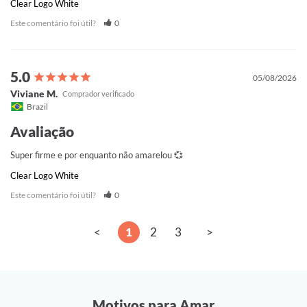
Clear Logo White
Este comentário foi útil?
0
05/08/2026
Viviane M.
Brazil
Avaliação
Super firme e por enquanto não amarelou 💞
Clear Logo White
Este comentário foi útil?
0
<
1
2
3
>
Motivos para Amar