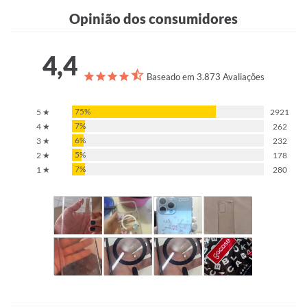
Opinião dos consumidores
4,4
Baseado em 3.873 Avaliações
75%
5 ★
2921
7%
4 ★
262
6%
3 ★
232
5%
2 ★
178
7%
1 ★
280