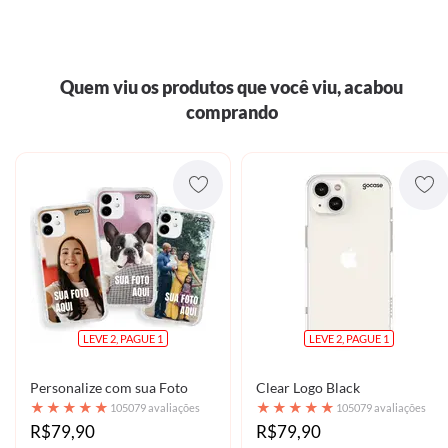
Quem viu os produtos que você viu, acabou
comprando
LEVE 2, PAGUE 1
LEVE 2, PAGUE 1
Personalize com sua Foto
Clear Logo Black
★
★
★
★
★
★
★
★
★
★
105079 avaliações
105079 avaliações
R$79,90
R$79,90