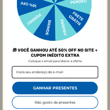
JOY PRO
Praticidade em cada viagem
🎁 VOCÊ GANHOU ATÉ 50% OFF NO SITE +
CUPOM INÉDITO EXTRA
Coloque o email para liberar a oferta
Encaixa na sua
Segurança dos
Aceita como mala
mala
seus itens
de bordo
GANHAR PRESENTES
GOCASE
Não gosto de presentes
Há mais de 10 anos personalizando do