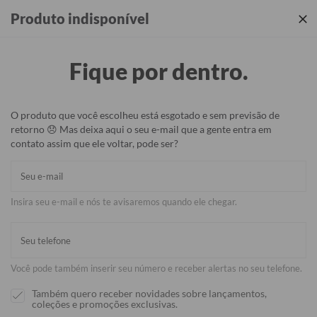
Produtos incríveis + sua identidade em cada detalhe ✨
Produto indisponível
Fique por dentro.
O produto que você escolheu está esgotado e sem previsão de
retorno 😞 Mas deixa aqui o seu e-mail que a gente entra em
contato assim que ele voltar, pode ser?
Insira seu e-mail e nós te avisaremos quando ele chegar.
Você pode também inserir seu número e receber alertas no seu telefone.
Também quero receber novidades sobre lançamentos,
coleções e promoções exclusivas.