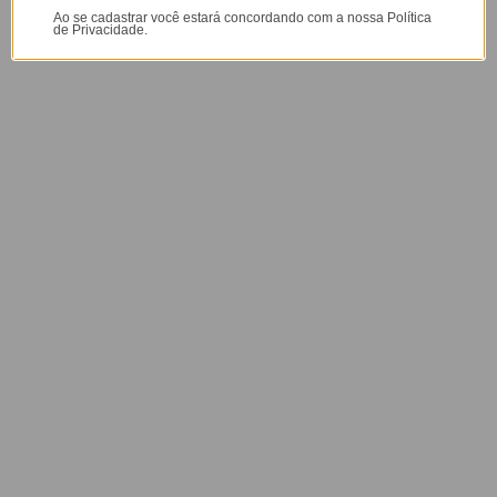
seu jeito!
Ao se cadastrar você estará concordando com a nossa
Política
de Privacidade.
+5M
+50M
de golovers
de alcance
@gocasebr
+3000
+5000
influencers
avaliações