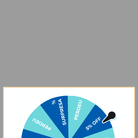
Bolso safe com zíper
Alça carona para
Tecido mais
escondido
encaixe em malas de
estruturado
rodinha