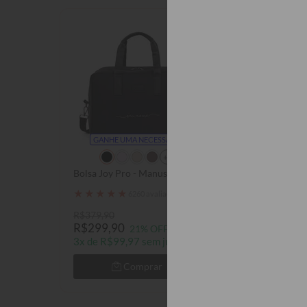
GANHE UMA NECESSAIRE
GANHE UMA N
+2
Bolsa Joy Pro - Manuscrita
Bolsa Joy Pro - In
Brancas
★
★
★
★
★
6260 avaliações
★
★
★
★
★
6260
R$379,90
R$379,90
R$299,90
R$299,90
21% OFF
21
3x de R$99,97 sem juros
3x de R$99,97 
Comprar
Com