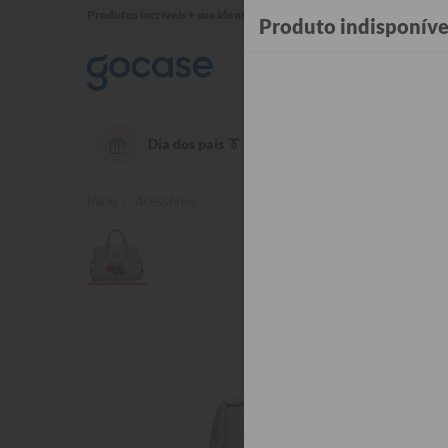
Produtos incríveis + sua identidade em cada detalhe ✨
Produto indisponíve
Dia dos pais 👔
OUTLET até 50% OFF
Té
Início
Acessórios