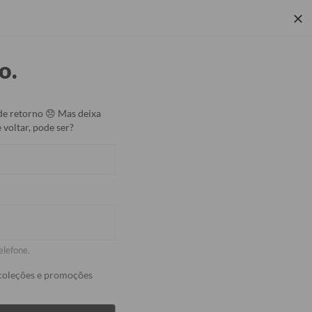
 Corporativos
Rastrear Pedido
Central de Ajuda
o.
Coleções
de retorno 😞 Mas deixa
 voltar, pode ser?
 White - Stitch
7213
avaliações
% OFF
to está temporariamente indisponível. Inscreva-
elefone.
s assim que ele chegar. 😉
coleções e promoções
quando estiver disponível