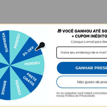
 produtos mais comprados em Acess
🎁 VOCÊ GANHOU ATÉ 50
+ CUPOM INÉDIT
Coloque o email para libe
GANHAR PRES
Não gosto de pre
ECESSAIRE
GANHE UMA NECESSAIRE
GANHE UM
+2
Ao se cadastrar você estará concorda
iciais
Bolsa Joy Pro - Princesas -
Bolsa Joy Pr
nossa
Política de Privacidade.
Paleta de Cores
★
★
★
★
★
★
★
★
★
★
 avaliações
6260 avaliações