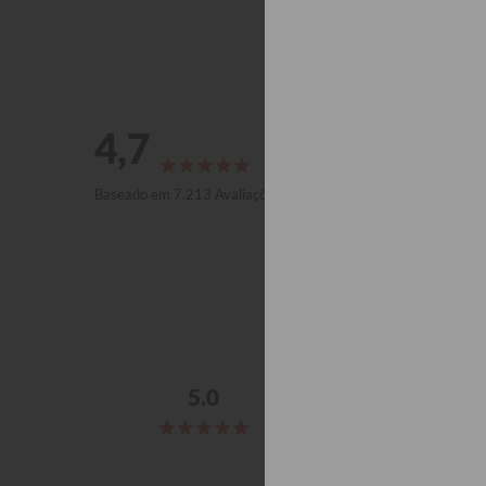
4,7
86%
5 ★
6%
4 ★
3%
3 ★
Baseado em 7.213 Avaliações
2%
2 ★
3%
1 ★
Priscila O.
Brazil
Muito espaços
Amei! Ótima para viagem
Bolsa Joy Pro - Clear