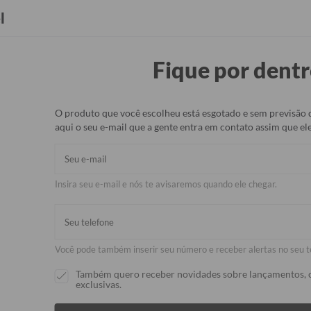
Seja Revendedor(a)
Brindes
l
Fique por dentr
rmicos
Capinhas
Bolsas e Malas
Pets
Acessórios
O produto que você escolheu está esgotado e sem previsão 
aqui o seu e-mail que a gente entra em contato assim que ele
Bolsa Joy Off
Insira seu e-mail e nós te avisaremos quando ele chegar.
R$429,90
R$329,90
23
Desculpe, esse produ
Você pode também inserir seu número e receber alertas no seu t
se e nós te avisaremo
Também quero receber novidades sobre lançamentos, 
exclusivas.
Avise-me 