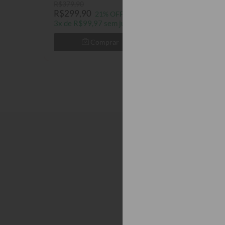
R$379,90
R$379,90
R$299,90
R$299,90
21% OFF
21
3x de R$99,97 sem juros
3x de R$99,97 
Comprar
Com
Descrição
Prazo de Postag