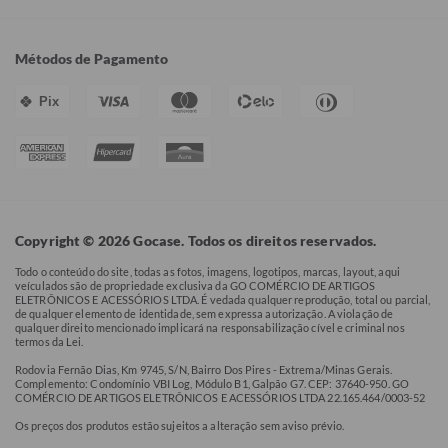
Métodos de Pagamento
Pix
Copyright © 2026 Gocase. Todos os direitos reservados.
Todo o conteúdo do site, todas as fotos, imagens, logotipos, marcas, layout, aqui
veículados são de propriedade exclusiva da GO COMÉRCIO DE ARTIGOS
ELETRÔNICOS E ACESSÓRIOS LTDA. É vedada qualquer reprodução, total ou parcial,
de qualquer elemento de identidade, sem expressa autorização. A violação de
qualquer direito mencionado implicará na responsabilização cível e criminal nos
termos da Lei.
Rodovia Fernão Dias, Km 9745, S/N, Bairro Dos Pires - Extrema/Minas Gerais.
Complemento: Condomínio VBI Log, Módulo B1, Galpão G7. CEP: 37640-950. GO
COMÉRCIO DE ARTIGOS ELETRÔNICOS E ACESSÓRIOS LTDA 22.165.464/0003-52
Os preços dos produtos estão sujeitos a alteração sem aviso prévio.