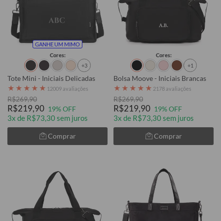
GANHE UM MIMO
Cores:
Cores:
+3
+1
Tote Mini - Iniciais Delicadas
Bolsa Moove - Iniciais Brancas
★
★
★
★
★
★
★
★
★
★
12009 avaliações
2178 avaliações
R$269,90
R$269,90
R$219,90
R$219,90
19% OFF
19% OFF
3x de R$73,30 sem juros
3x de R$73,30 sem juros
Comprar
Comprar