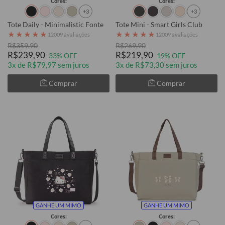
Cores:
Cores:
+3
+3
Tote Daily - Minimalistic Fonte
Tote Mini - Smart Girls Club
★
★
★
★
★
★
★
★
★
★
12009 avaliações
12009 avaliações
R$359,90
R$269,90
R$239,90
R$219,90
33% OFF
19% OFF
3x de R$79,97 sem juros
3x de R$73,30 sem juros
Comprar
Comprar
GANHE UM MIMO
GANHE UM MIMO
Cores:
Cores: