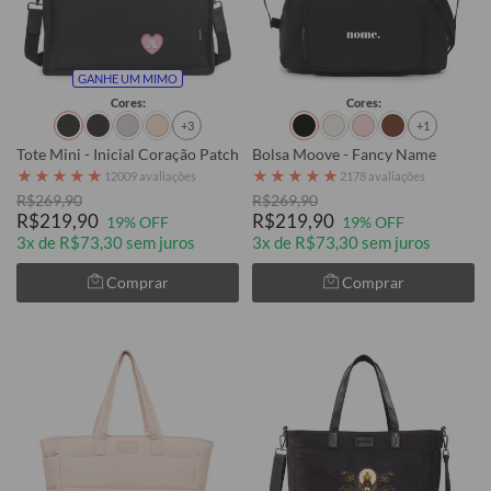
GANHE UM MIMO
Cores:
Cores:
+3
+1
Tote Mini - Inicial Coração Patch
Bolsa Moove - Fancy Name
★
★
★
★
★
★
★
★
★
★
12009 avaliações
2178 avaliações
R$269,90
R$269,90
R$219,90
R$219,90
19% OFF
19% OFF
3x de R$73,30 sem juros
3x de R$73,30 sem juros
Comprar
Comprar