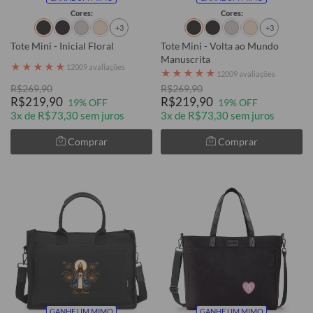
Cores:
Cores:
+3
+3
Tote Mini - Inicial Floral
Tote Mini - Volta ao Mundo
Manuscrita
★
★
★
★
★
12009 avaliações
★
★
★
★
★
12009 avaliações
R$269,90
R$269,90
R$219,90
R$219,90
19% OFF
19% OFF
3x de R$73,30 sem juros
3x de R$73,30 sem juros
Comprar
Comprar
GANHE UM MIMO
GANHE UM MIMO