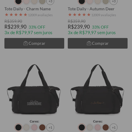
+3
+3
Tote Daily - Charm Name
Tote Daily - Autumn Deer
★
★
★
★
★
★
★
★
★
★
12009 avaliações
12009 avaliações
R$359,90
R$359,90
R$239,90
R$239,90
33% OFF
33% OFF
3x de R$79,97 sem juros
3x de R$79,97 sem juros
Comprar
Comprar
Cores:
Cores:
+1
+1