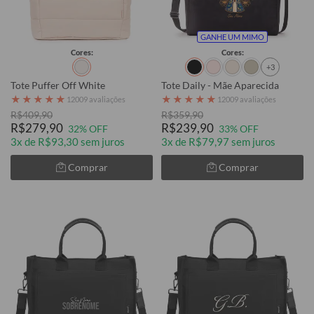
GANHE UM MIMO
Cores:
Cores:
+3
Tote Puffer Off White
Tote Daily - Mãe Aparecida
★
★
★
★
★
★
★
★
★
★
12009 avaliações
12009 avaliações
R$409,90
R$359,90
R$279,90
R$239,90
32% OFF
33% OFF
3x de R$93,30 sem juros
3x de R$79,97 sem juros
Comprar
Comprar