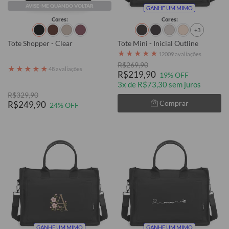
AVISE-ME QUANDO VOLTAR
GANHE UM MIMO
Cores:
Cores:
+3
Tote Shopper - Clear
Tote Mini - Inicial Outline
★
★
★
★
★
12009 avaliações
R$269,90
★
★
★
★
★
48 avaliações
R$219,90
19% OFF
3x de R$73,30 sem juros
R$329,90
Comprar
R$249,90
24% OFF
GANHE UM MIMO
GANHE UM MIMO