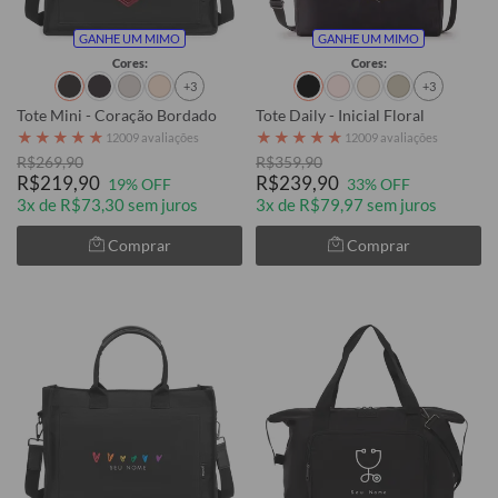
GANHE UM MIMO
GANHE UM MIMO
Cores:
Cores:
+3
+3
Tote Mini - Coração Bordado
Tote Daily - Inicial Floral
★
★
★
★
★
★
★
★
★
★
12009 avaliações
12009 avaliações
R$269,90
R$359,90
R$219,90
R$239,90
19% OFF
33% OFF
3x de R$73,30 sem juros
3x de R$79,97 sem juros
Comprar
Comprar