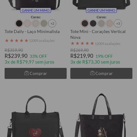
GANHE UM MIMO
GANHE UM MIMO
Cores:
Cores:
+2
+3
Tote Daily - Laço Minimalista
Tote Mini - Corações Vertical
Nova
★
★
★
★
★
12009 avaliações
★
★
★
★
★
12009 avaliações
R$359,90
R$269,90
R$239,90
R$219,90
33% OFF
19% OFF
3x de R$79,97 sem juros
3x de R$73,30 sem juros
Comprar
Comprar