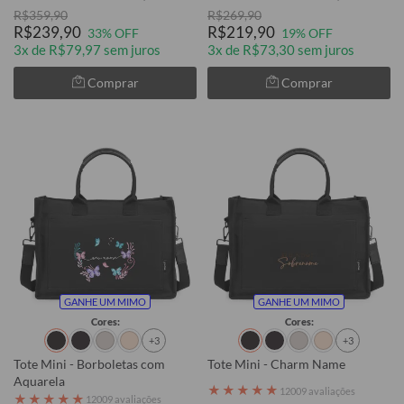
R$359,90
R$269,90
R$239,90
R$219,90
33% OFF
19% OFF
3x de R$79,97 sem juros
3x de R$73,30 sem juros
Comprar
Comprar
GANHE UM MIMO
GANHE UM MIMO
Cores:
Cores:
+3
+3
Tote Mini - Borboletas com
Tote Mini - Charm Name
Aquarela
★
★
★
★
★
12009 avaliações
★
★
★
★
★
12009 avaliações