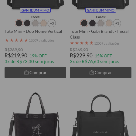
GANHE UM MIMO
GANHE UM MIMO
Cores:
Cores:
+3
+3
Tote Mini - Duo Nome Vertical
Tote Mini - Gabi Brandt - Inicial
Class
★
★
★
★
★
12009 avaliações
★
★
★
★
★
12009 avaliações
R$269,90
R$269,90
R$219,90
R$229,90
19% OFF
15% OFF
3x de R$73,30 sem juros
3x de R$76,63 sem juros
Comprar
Comprar