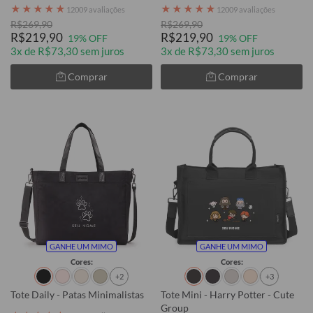
★
★
★
★
★
★
★
★
★
★
12009 avaliações
12009 avaliações
R$269,90
R$269,90
R$219,90
R$219,90
19% OFF
19% OFF
3x de R$73,30 sem juros
3x de R$73,30 sem juros
Comprar
Comprar
GANHE UM MIMO
GANHE UM MIMO
Cores:
Cores:
+2
+3
Tote Daily - Patas Minimalistas
Tote Mini - Harry Potter - Cute
Group