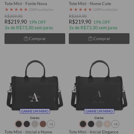
Tote Mini - Fonte Nova
Tote Mini - Nome Cute
★
★
★
★
★
★
★
★
★
★
12009 avaliações
12009 avaliações
R$269,90
R$269,90
R$219,90
R$219,90
19% OFF
19% OFF
3x de R$73,30 sem juros
3x de R$73,30 sem juros
Comprar
Comprar
GANHE UM MIMO
GANHE UM MIMO
Cores:
Cores:
+1
+3
Tote Mini - Inicial e Nome
Tote Mini - Inicial Elegance