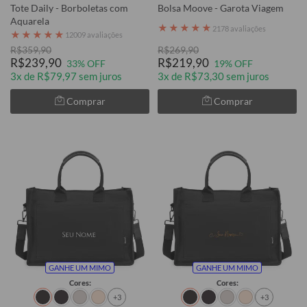
Tote Daily - Borboletas com
Bolsa Moove - Garota Viagem
Aquarela
★
★
★
★
★
2178 avaliações
★
★
★
★
★
12009 avaliações
R$359,90
R$269,90
R$239,90
R$219,90
33% OFF
19% OFF
3x de R$79,97 sem juros
3x de R$73,30 sem juros
Comprar
Comprar
GANHE UM MIMO
GANHE UM MIMO
Cores:
Cores:
+3
+3