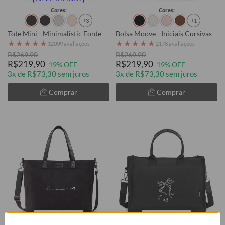
Cores:
Cores:
+3
+1
Tote Mini - Minimalistic Fonte
Bolsa Moove - Iniciais Cursivas
★
★
★
★
★
★
★
★
★
★
12009 avaliações
2178 avaliações
R$269,90
R$269,90
R$219,90
R$219,90
19% OFF
19% OFF
3x de R$73,30 sem juros
3x de R$73,30 sem juros
Comprar
Comprar
GANHE UM MIMO
GANHE UM MIMO