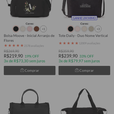
GANHE UM MIMO
Cores:
Cores:
+1
+3
Bolsa Moove - Inicial Arranjo de
Tote Daily - Duo Nome Vertical
Flores
★
★
★
★
★
12009 avaliações
★
★
★
★
★
2178 avaliações
R$269,90
R$359,90
R$219,90
R$239,90
19% OFF
33% OFF
3x de R$73,30 sem juros
3x de R$79,97 sem juros
Comprar
Comprar