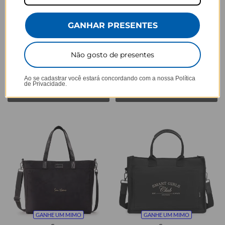
Cores:
Cores:
+3
+2
Tote Mini - Iniciais Dual Line
Tote Daily - Gabi Brandt - Inicial
GANHAR PRESENTES
Class
★
★
★
★
★
12009 avaliações
★
★
★
★
★
12009 avaliações
Não gosto de presentes
R$269,90
R$369,90
R$219,90
R$249,90
19% OFF
32% OFF
3x de R$73,30 sem juros
3x de R$83,30 sem juros
Ao se cadastrar você estará concordando com a nossa
Política
de Privacidade.
Comprar
Comprar
GANHE UM MIMO
GANHE UM MIMO