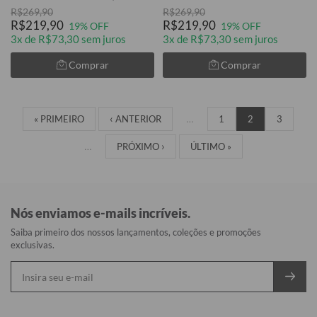
R$269,90
R$269,90
R$219,90
R$219,90
19% OFF
19% OFF
3x de R$73,30 sem juros
3x de R$73,30 sem juros
Comprar
Comprar
« PRIMEIRO
‹ ANTERIOR
…
1
2
3
…
PRÓXIMO ›
ÚLTIMO »
Nós enviamos e-mails incríveis.
Saiba primeiro dos nossos lançamentos, coleções e promoções
exclusivas.