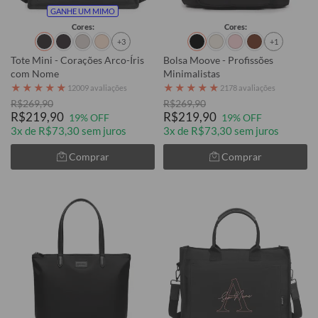
GANHE UM MIMO
Cores:
Cores:
+3
+1
Tote Mini - Corações Arco-Íris
Bolsa Moove - Profissões
com Nome
Minimalistas
★
★
★
★
★
★
★
★
★
★
12009 avaliações
2178 avaliações
R$269,90
R$269,90
R$219,90
R$219,90
19% OFF
19% OFF
3x de R$73,30 sem juros
3x de R$73,30 sem juros
Comprar
Comprar