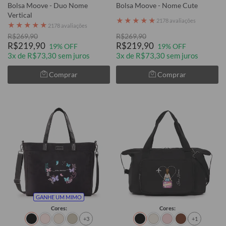
Bolsa Moove - Duo Nome
Bolsa Moove - Nome Cute
Vertical
★
★
★
★
★
2178 avaliações
★
★
★
★
★
2178 avaliações
R$269,90
R$269,90
R$219,90
R$219,90
19% OFF
19% OFF
3x de R$73,30 sem juros
3x de R$73,30 sem juros
Comprar
Comprar
GANHE UM MIMO
Cores:
Cores:
+3
+1