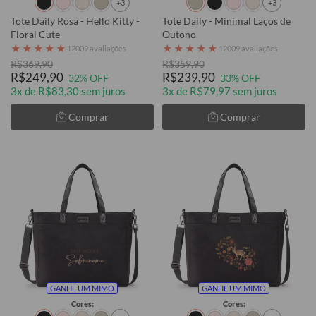
+3
+3
Tote Daily Rosa - Hello Kitty -
Tote Daily - Minimal Laços de
Floral Cute
Outono
★
★
★
★
★
★
★
★
★
★
12009 avaliações
12009 avaliações
R$369,90
R$359,90
R$249,90
R$239,90
32% OFF
33% OFF
3x de R$83,30 sem juros
3x de R$79,97 sem juros
Comprar
Comprar
GANHE UM MIMO
GANHE UM MIMO
Cores:
Cores: