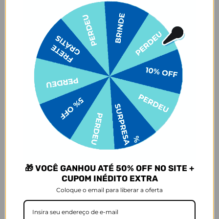
Cores:
Cores:
+3
+3
Tote Daily - Volta ao Mundo
Tote Mini - Laço Minimalista
Manuscrita
★
★
★
★
★
12009 avaliações
★
★
★
★
★
12009 avaliações
R$359,90
R$269,90
R$239,90
R$219,90
33% OFF
19% OFF
3x de R$79,97 sem juros
3x de R$73,30 sem juros
Comprar
Comprar
🎁 VOCÊ GANHOU ATÉ 50% OFF NO SITE +
CUPOM INÉDITO EXTRA
Coloque o email para liberar a oferta
GANHE UM MIMO
GANHE UM MIMO