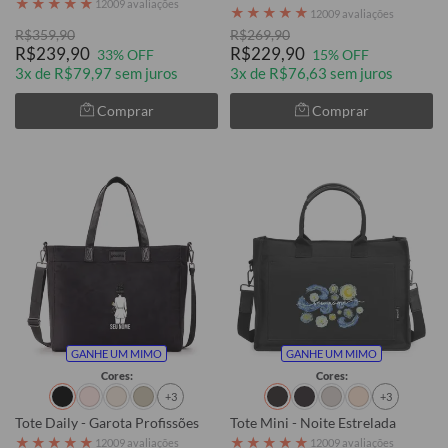
★
★
★
★
★
12009 avaliações
★
★
★
★
★
12009 avaliações
R$359,90
R$269,90
R$239,90
R$229,90
33% OFF
15% OFF
3x de R$79,97 sem juros
3x de R$76,63 sem juros
Comprar
Comprar
GANHE UM MIMO
GANHE UM MIMO
Cores:
Cores:
+3
+3
Tote Daily - Garota Profissões
Tote Mini - Noite Estrelada
★
★
★
★
★
★
★
★
★
★
12009 avaliações
12009 avaliações