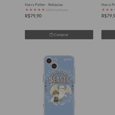
Harry Potter - Relíquias
Harry Po
★
★
★
★
★
★
★
★
105079 avaliações
R$79,90
R$79,
Comprar