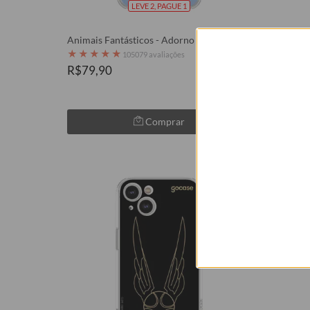
LEVE 2, PAGUE 1
Animais Fantásticos - Adorno
Animais 
★
★
★
★
★
★
★
★
105079 avaliações
R$79,90
R$79,
Comprar