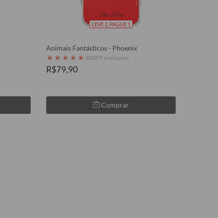
LEVE 2, PAGUE 1
Animais Fantásticos - Phoenix
★
★
★
★
★
105079 avaliações
R$79,90
Comprar