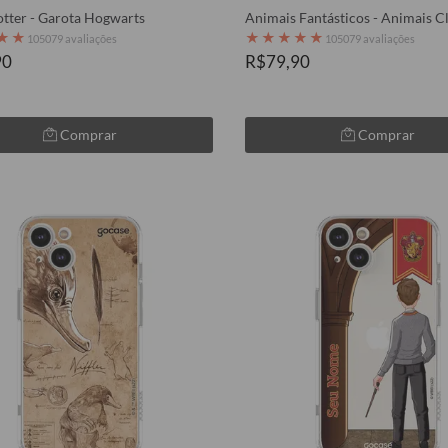
tter - Garota Hogwarts
Animais Fantásticos - Animais C
★
★
★
★
★
★
★
105079 avaliações
105079 avaliações
90
R$79,90
Comprar
Comprar