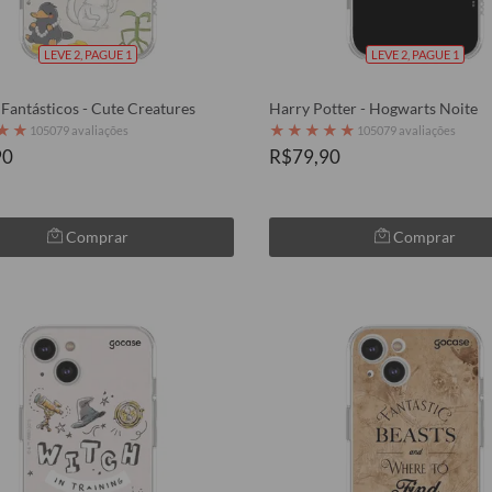
LEVE 2, PAGUE 1
LEVE 2, PAGUE 1
Fantásticos - Cute Creatures
Harry Potter - Hogwarts Noite
★
★
★
★
★
★
★
105079 avaliações
105079 avaliações
90
R$79,90
Comprar
Comprar