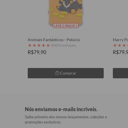
LEVE 2, PAGUE 1
Animais Fantásticos - Pelúcio
Harry Po
★
★
★
★
★
★
★
★
105079 avaliações
R$79,90
R$79,
Comprar
Nós enviamos e-mails incríveis.
Saiba primeiro dos nossos lançamentos, coleções e
promoções exclusivas.