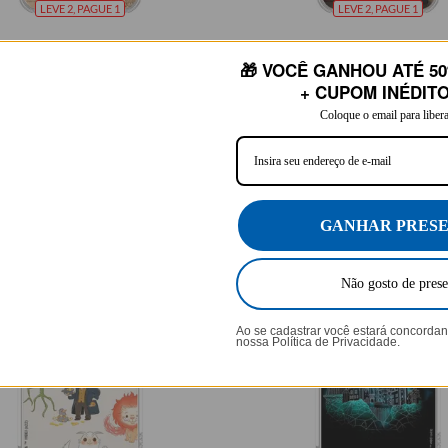
LEVE 2, PAGUE 1
LEVE 2, PAGUE 1
Fantásticos - Pergaminho
Harry Potter - Garoto Hogwarts
🎁 VOCÊ GANHOU ATÉ 50
★
★
★
★
★
★
★
105079 avaliações
105079 avaliações
+ CUPOM INÉDIT
90
R$79,90
Coloque o email para libera
Comprar
Comprar
GANHAR PRES
Não gosto de prese
Ao se cadastrar você estará concorda
nossa
Política de Privacidade.