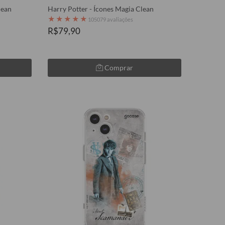
lean
Harry Potter - Ícones Magia Clean
★
★
★
★
★
105079 avaliações
R$79,90
Comprar