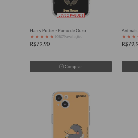
LEVE 2, PAGUE 1
Harry Potter - Pomo de Ouro
Animais 
★
★
★
★
★
★
★
★
105079 avaliações
R$79,90
R$79,
Comprar