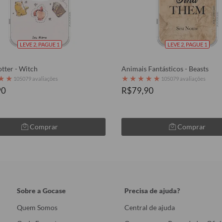
LEVE 2, PAGUE 1
LEVE 2, PAGUE 1
tter - Witch
Animais Fantásticos - Beasts
★
★
★
★
★
★
★
105079 avaliações
105079 avaliações
90
R$79,90
Comprar
Comprar
Sobre a Gocase
Precisa de ajuda?
Quem Somos
Central de ajuda