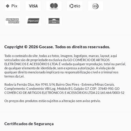
Pix
Copyright © 2026 Gocase. Todos os direitos reservados.
Todo o conteúdo do site, todas as fotos, imagens, logotipos, marcas, layout, aqui
veículados são de propriedade exclusiva da GO COMÉRCIO DE ARTIGOS
ELETRÔNICOS E ACESSÓRIOS LTDA. É vedada qualquer reprodução, total ou parcial,
de qualquer elemento de identidade, sem expressa autorização. A violação de
qualquer direito mencionado implicará na responsabilização cível e criminal nos
termos da Lei.
Rodovia Fernão Dias, Km 9745, S/N, Bairro Dos Pires - Extrema/Minas Gerais.
Complemento: Condomínio VBI Log, Módulo B1, Galpão G7. CEP: 37640-950. GO
COMÉRCIO DE ARTIGOS ELETRÔNICOS E ACESSÓRIOS LTDA 22.165.464/0003-52
Os preços dos produtos estão sujeitos a alteração sem aviso prévio.
Certificados de Segurança