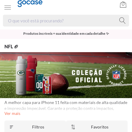
Produtos incríveis + sua identidade em cada detalhe ✨
NFL 🏈
A melhor capa para iPhone 11 feita com materiais de alta qualidade
e impressão impecável. Garante a proteção contra impactos,
Ver mais
arranhões e poeira. Capinhas personalizadas para iPhone 11 com
proteção e estilo. Frete Grátis Disponível. Garantia de 1 ano contra
descascamento.
Consulte o regulamento.
Filtros
Favoritos