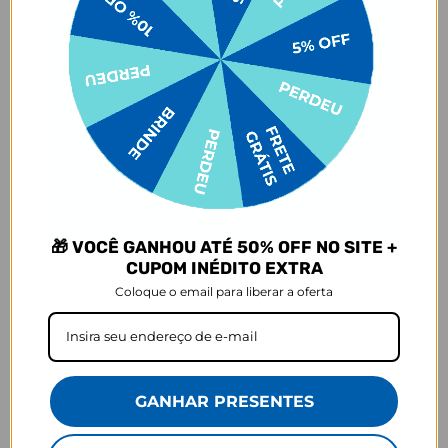
- O produto tem uma garantia de 90 dias contra defeitos de
fabricação, costura e montagem, e 6 meses contra defeitos de
personalização.
*A imagem do produto é ilustrativa e pode variar de tonalidade e
cor de acordo com a configuração de cada tela.
Prazo de Postagem
🎁 VOCÊ GANHOU ATÉ 50% OFF NO SITE +
CUPOM INÉDITO EXTRA
Coloque o email para liberar a oferta
Opinião dos consumidores
4,7
GANHAR PRESENTES
Baseado em 2.805 Avaliações