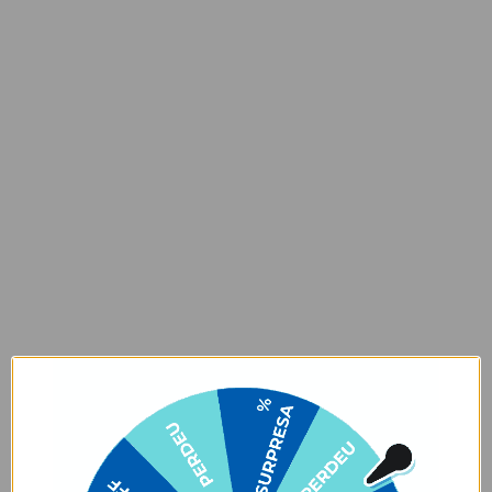
Como limpar: Limpe sua Necessaire Makeup Double com um pano
levemente umedecido, utilizando sabão neutro. Seque os puxadores
e a etiqueta com pano seco após a limpeza e deixe a peça secar na
sombra. Não deixar de molho, não pôr na máquina de lavar/secar
ou secar ao sol, ok? Para deixar sua necessaire incrível, siga
corretamente as instruções para lavagem.
Garantia:
Arrependimento
- Os nossos produtos personalizados (
estampados ou
customizados com nome/foto
) são feitos especialmente para você,
de acordo com a opção escolhida no momento da compra.
- Isso significa que a produção só começa após a confirmação do
pedido, e o item é criado exclusivamente com a estampa
selecionada,
mesmo quando não há customização com nome
.
- Por isso, é super importante conferir com atenção todos os
detalhes antes de finalizar a compra, como modelo, estampa e
variações escolhidas.
- Após o início da produção,
não é possível realizar
cancelamentos ou alterações
, pois o produto não pode retornar
ao estoque.
Defeito