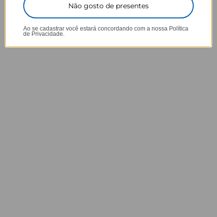
86%
5 ★
2404
Não gosto de presentes
6%
4 ★
169
3%
3 ★
91
Ao se cadastrar você estará concordando com a nossa
Política
de Privacidade.
3%
2 ★
71
2%
1 ★
70
08/08/2026
Kissila A.
Brazil
Amei!
Estou usando para itens médicos para levar para o plantão, ótima, pois 