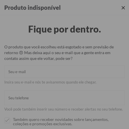
Produtos incríveis + sua identidade em cada detalhe ✨
Produto indisponível
Fique por dentro.
O produto que você escolheu está esgotado e sem previsão de
retorno 😞 Mas deixa aqui o seu e-mail que a gente entra em
contato assim que ele voltar, pode ser?
Insira seu e-mail e nós te avisaremos quando ele chegar.
Você pode também inserir seu número e receber alertas no seu telefone.
Também quero receber novidades sobre lançamentos,
coleções e promoções exclusivas.