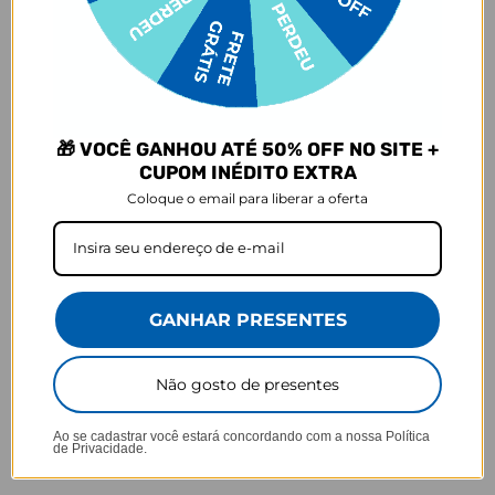
Defeito
- O produto tem uma garantia de 90 dias contra defeitos de
fabricação, costura e montagem, e 6 meses contra defeitos de
personalização.
*A imagem do produto é ilustrativa e pode variar de tonalidade e
cor de acordo com a configuração de cada tela.
🎁 VOCÊ GANHOU ATÉ 50% OFF NO SITE +
Prazo de Postagem
CUPOM INÉDITO EXTRA
Coloque o email para liberar a oferta
GANHAR PRESENTES
Opinião dos consumidores
Não gosto de presentes
4,7
Ao se cadastrar você estará concordando com a nossa
Política
Baseado em 2.806 Avaliações
de Privacidade.