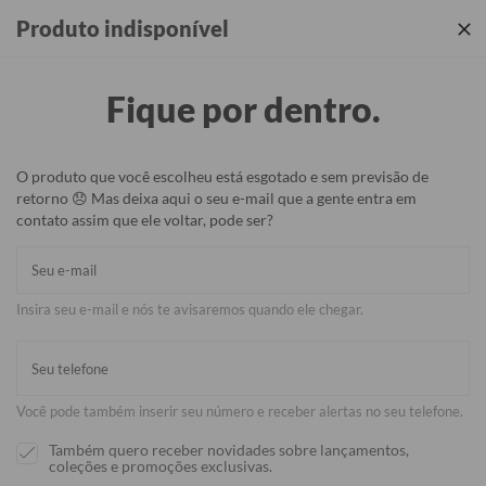
Produtos incríveis + sua identidade em cada detalhe ✨
Produto indisponível
Fique por dentro.
O produto que você escolheu está esgotado e sem previsão de
retorno 😞 Mas deixa aqui o seu e-mail que a gente entra em
contato assim que ele voltar, pode ser?
Insira seu e-mail e nós te avisaremos quando ele chegar.
Você pode também inserir seu número e receber alertas no seu telefone.
Também quero receber novidades sobre lançamentos,
coleções e promoções exclusivas.