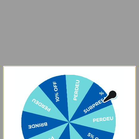
Como limpar: Limpe sua Necessaire Makeup Double com um pano
levemente umedecido, utilizando sabão neutro. Seque os puxadores
e a etiqueta com pano seco após a limpeza e deixe a peça secar na
sombra. Não deixar de molho, não pôr na máquina de lavar/secar
ou secar ao sol, ok? Para deixar sua necessaire incrível, siga
corretamente as instruções para lavagem.
Garantia:
Arrependimento
- Os nossos produtos personalizados (
estampados ou
customizados com nome/foto
) são feitos especialmente para você,
de acordo com a opção escolhida no momento da compra.
- Isso significa que a produção só começa após a confirmação do
pedido, e o item é criado exclusivamente com a estampa
selecionada,
mesmo quando não há customização com nome
.
- Por isso, é super importante conferir com atenção todos os
detalhes antes de finalizar a compra, como modelo, estampa e
variações escolhidas.
- Após o início da produção,
não é possível realizar
cancelamentos ou alterações
, pois o produto não pode retornar
ao estoque.