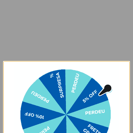
Instruções de lavagem / cuidado:
Limpe o seu produto com um pano levemente umedecido,
utilizando sabão neutro. Seque os puxadores e a etiqueta com pano
seco após a limpeza e deixe a peça secar à sombra. Não deixar de
molho, não pôr na máquina de lavar/secar ou secar ao sol, ok? Para
deixar sua Mochila Voyage sempre incrível, siga corretamente as
instruções para limpeza.
E não para por ai:
a variante de cor off white traz um toque
especial com um leve tom de rosa. 🌸🥰✨
✨ Cuidados com produtos em cores claras ✨
Nossas bolsas e bolsas térmicas em tons claros 👜🤍 merecem um
cuidado especial no dia a dia! Evite o contato ou atrito com tecidos
que soltam tinta, como calças jeans 👖 ou roupas escuras 🖤. Isso
pode causar manchas permanentes devido à migração de cor. ⚠️
Manchas desse tipo são consideradas mau uso e não estão cobertas
pela garantia.
Garantia:
Arrependimento
- Os nossos produtos personalizados (
estampados ou