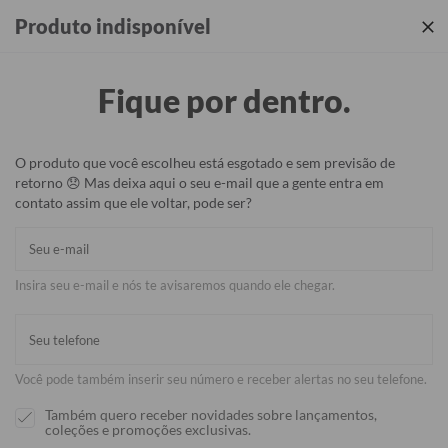
Produtos incríveis + sua identidade em cada detalhe ✨
Produto indisponível
Fique por dentro.
O produto que você escolheu está esgotado e sem previsão de
retorno 😞 Mas deixa aqui o seu e-mail que a gente entra em
contato assim que ele voltar, pode ser?
Insira seu e-mail e nós te avisaremos quando ele chegar.
Você pode também inserir seu número e receber alertas no seu telefone.
Também quero receber novidades sobre lançamentos,
coleções e promoções exclusivas.