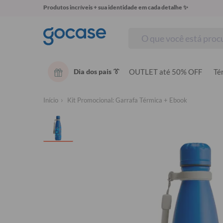
Produtos incríveis + sua identidade em cada detalhe ✨
Dia dos pais 👔
OUTLET até 50% OFF
Té
Início
Kit Promocional: Garrafa Térmica + Ebook