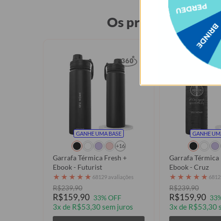
Os produtos mais 
GANHE UMA BASE
GANHE UM
+16
Garrafa Térmica Fresh +
Garrafa Térmica 
Ebook - Futurist
Ebook - Cruz
★
★
★
★
★
★
★
★
★
★
68129 avaliações
6812
R$239,90
R$239,90
R$159,90
R$159,90
33% OFF
33
3x de R$53,30 sem juros
3x de R$53,30 