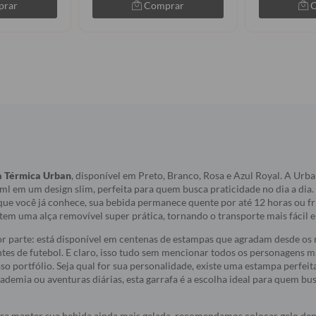
prar
Comprar
a Térmica Urban
, disponível em Preto, Branco, Rosa e Azul Royal. A Ur
l em um design slim, perfeita para quem busca praticidade no dia a dia
ue você já conhece, sua bebida permanece quente por até 12 horas ou fri
 tem uma alça removível super prática, tornando o transporte mais fácil 
 parte: está disponível em centenas de estampas que agradam desde os m
ntes de futebol. E claro, isso tudo sem mencionar todos os personagens 
so portfólio. Seja qual for sua personalidade, existe uma estampa perfeit
cademia ou aventuras diárias, esta garrafa é a escolha ideal para quem bu
ra manter sua bebida ainda mais gelada, recomendamos colocar gelo dent