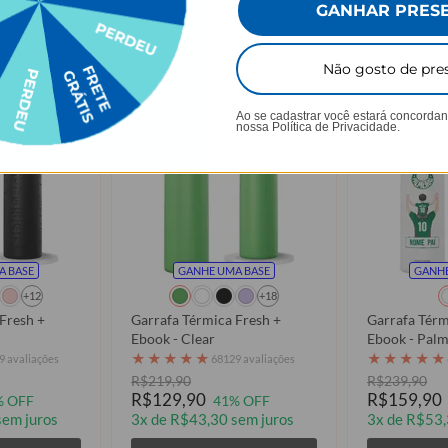
GANHAR PRES
comprados em Kit Promocional: Garr
Não gosto de pre
Ao se cadastrar você estará concorda
nossa
Política de Privacidade.
A BASE
GANHE UMA BASE
GANHE
+12
+18
Fresh +
Garrafa Térmica Fresh +
Garrafa Térm
Ebook - Clear
Ebook - Palme
Torcedor 20
★
★
★
★
★
★
★
★
★
★
9 avaliações
68129 avaliações
R$219,90
R$239,90
R$129,90
R$159,90
% OFF
41% OFF
sem juros
3x de R$43,30 sem juros
3x de R$53,