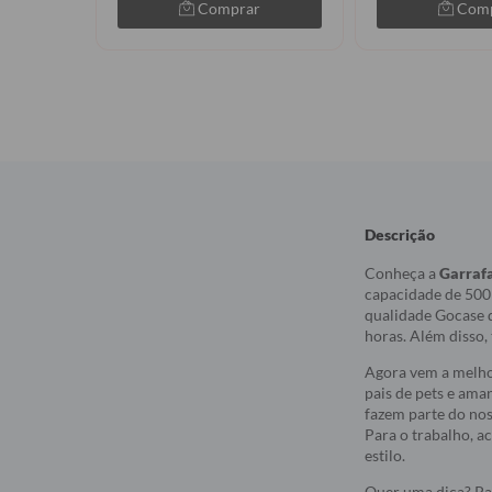
Comprar
Com
Descrição
Conheça a
Garraf
capacidade de 500m
qualidade Gocase q
horas. Além disso,
Agora vem a melhor
pais de pets e ama
fazem parte do nos
Para o trabalho, a
estilo.
Quer uma dica? Pa