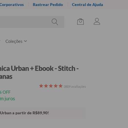
 Corporativos
Rastrear Pedido
Central de Ajuda
Coleções
ica Urban + Ebook - Stitch -
anas
3809
avaliações
% OFF
m juros
Urban a partir de R$89,90!