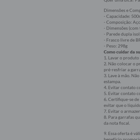
Dimensões e Com
- Capacidade: 500
- Composição: Aço 
- Dimensões (com 
- Parede dupla iso
- Frasco livre de 
- Peso: 298g
Como cuidar da s
1. Lavar o produto
2. Não colocar o p
pré-resfriar a gar
3. Lave à mão. Não
estampa.
4. Evitar contato 
5. Evitar contato c
6. Certifique-se d
evitar que o líquid
7. Evitar o armaze
8. Para garrafas q
da nota fiscal.
9. Essa oferta é v
benefício promoci