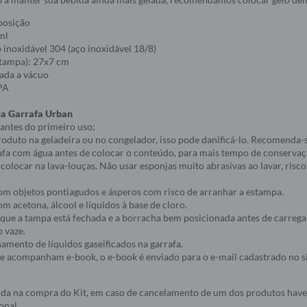
posição
ml
inoxidável 304 (aço inoxidável 18/8)
tampa): 27x7 cm
lada a vácuo
BPA
ua Garrafa Urban
 antes do primeiro uso;
roduto na geladeira ou no congelador, isso pode danificá-lo. Recomenda-
rafa com água antes de colocar o conteúdo, para mais tempo de conservaç
 colocar na lava-louças. Não usar esponjas muito abrasivas ao lavar, risco
com objetos pontiagudos e ásperos com risco de arranhar a estampa.
om acetona, álcool e líquidos à base de cloro.
e que a tampa está fechada e a borracha bem posicionada antes de carrega
o vaze.
namento de líquidos gaseificados na garrafa.
ue acompanham e-book, o e-book é enviado para o e-mail cadastrado no s
álida na compra do Kit, em caso de cancelamento de um dos produtos hav
onal.