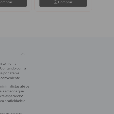
Comprar
Comprar
ban tem uma
. Contando com a
a por até 24
e conveniente.
inimalistas até os
mais amados que
a te esperando!
sca praticidade e
ro da garrafa.