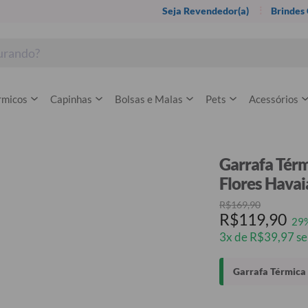
Seja Revendedor(a)
Brindes
rmicos
Capinhas
Bolsas e Malas
Pets
Acessórios
Garrafa Térm
Flores Havai
R$169,90
R$119,90
29
3x de R$39,97 se
Garrafa Térmica 