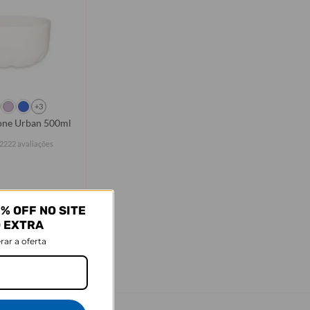
+3
cone Urban 500ml
2222 avaliações
% OFF NO SITE
Comprar
O EXTRA
rar a oferta