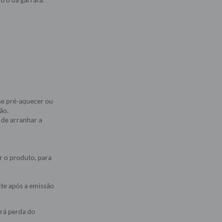
se pré-aquecer ou
ão.
 de arranhar a
r o produto, para
ite após a emissão
erá perda do