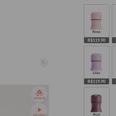
Rosa
R$119,90
Lilás
R$119,90
VER EM 3D
Açaí
VER VÍDEO