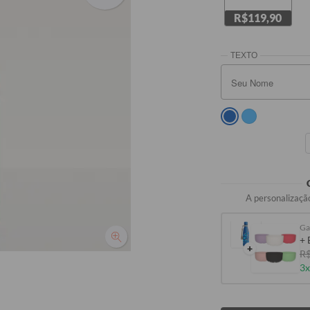
R$119,90
A personalização
+ 
+
R$
3x