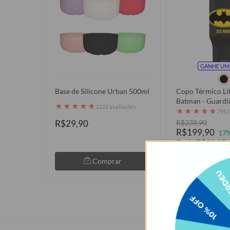
GANHE UM
Base de Silicone Urban 500ml
Copo Térmico Lif
Batman - Guardi
★
★
★
★
★
2222 avaliações
Sombras
★
★
★
★
★
7961
R$29,90
R$239,90
R$199,90
17
3x de R$66,63 
Comprar
Com