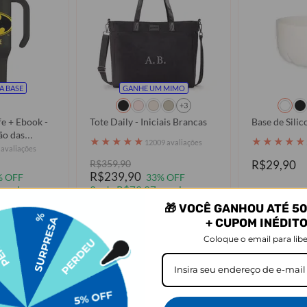
A BASE
GANHE UM MIMO
+3
e + Ebook -
Tote Daily - Iniciais Brancas
Base de Sili
ão das
★
★
★
★
★
★
★
★
★
★
12009 avaliações
 avaliações
R$359,90
R$29,90
R$239,90
% OFF
33% OFF
sem juros
3x de R$79,97 sem juros
🎁 VOCÊ GANHOU ATÉ 50
prar
Comprar
+ CUPOM INÉDIT
Coloque o email para libe