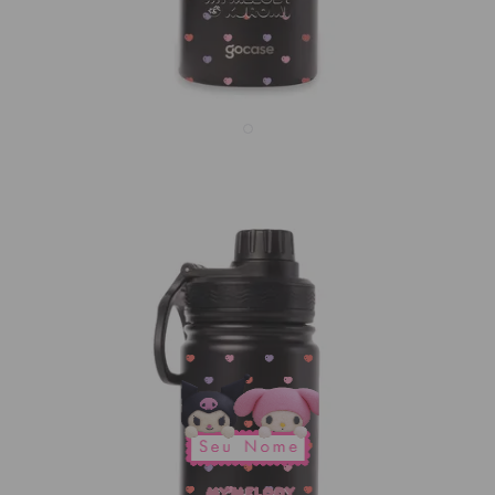
Garrafa Térmica Mini - My Melody & Kuromi - Tag
Name
R$259,90
1421
avaliações
3x de R$86,63 sem juros
Garrafas Squares com 40% OFF
Fresh 350mL
TAMANHOS:
Fresh 350mL
Garrafa Mini
Seu Nome