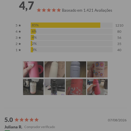
4,7
Baseado em 1.421 Avaliações
85%
5 ★
1210
6%
4 ★
80
4%
3 ★
56
2%
2 ★
35
3%
1 ★
40
07/08/2026
Juliana R.