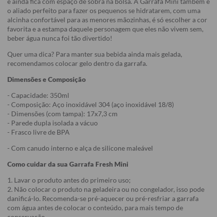
e ainda fica com espaço de sobra na bolsa. A Garrafa Mini também é
o aliado perfeito para fazer os pequenos se hidratarem, com uma
alcinha confortável para as menores mãozinhas, é só escolher a cor
favorita e a estampa daquele personagem que eles não vivem sem,
beber água nunca foi tão divertido!
Quer uma dica? Para manter sua bebida ainda mais gelada,
recomendamos colocar gelo dentro da garrafa.
Dimensões e Composição
- Capacidade: 350ml
- Composição: Aço inoxidável 304 (aço inoxidável 18/8)
- Dimensões (com tampa): 17x7,3 cm
- Parede dupla isolada a vácuo
- Frasco livre de BPA
- Com canudo interno e alça de silicone maleável
Como cuidar da sua Garrafa Fresh Mini
1. Lavar o produto antes do primeiro uso;
2. Não colocar o produto na geladeira ou no congelador, isso pode
danificá-lo. Recomenda-se pré-aquecer ou pré-resfriar a garrafa
com água antes de colocar o conteúdo, para mais tempo de
conservação.