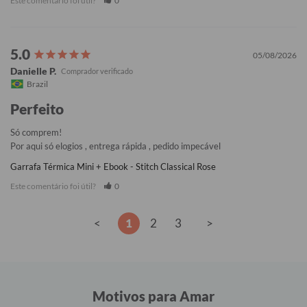
Este comentário foi útil?
0
05/08/2026
Danielle P.
Brazil
Perfeito
Só comprem!

Por aqui só elogios , entrega rápida , pedido impecável
Garrafa Térmica Mini + Ebook - Stitch Classical Rose
Este comentário foi útil?
0
<
1
2
3
>
Motivos para Amar