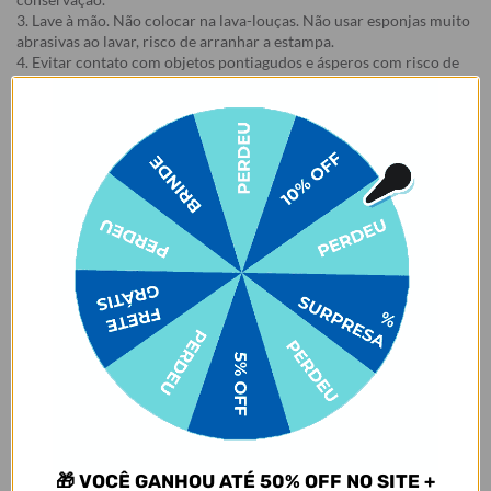
3. Lave à mão. Não colocar na lava-louças. Não usar esponjas muito
abrasivas ao lavar, risco de arranhar a estampa.
4. Evitar contato com objetos pontiagudos e ásperos com risco de
arranhar a estampa.
5. Evitar contato com acetona, álcool e líquidos à base de cloro.
6. Certifique-se de que a tampa está fechada e a borracha bem
posicionada antes de carregar o produto, para evitar que o líquido
vaze.
7. Evitar o armazenamento de líquidos gaseificados na garrafa.
Garantia:
Arrependimento
- Os nossos produtos personalizados (
estampados ou
customizados com nome/foto
) são feitos especialmente para você,
de acordo com a opção escolhida no momento da compra.
- Isso significa que a produção só começa após a confirmação do
pedido, e o item é criado exclusivamente com a estampa
selecionada,
mesmo quando não há customização com nome
.
- Por isso, é super importante conferir com atenção todos os
detalhes antes de finalizar a compra, como modelo, estampa e
variações escolhidas.
🎁 VOCÊ GANHOU ATÉ 50% OFF NO SITE +