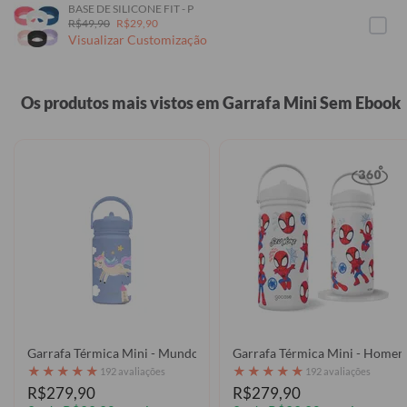
BASE DE SILICONE FIT - P
R$49,90
R$29,90
Visualizar Customização
Os produtos mais vistos em Garrafa Mini Sem Ebook
Garrafa Térmica Mini - Mundo Encantado - Reino do Unicórnio
Garrafa Térmi
★
★
★
★
★
★
★
★
★
★
192 avaliações
192 avaliações
R$279,90
R$279,90