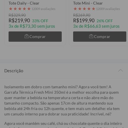
Tote Daily - Clear
Tote Mini - Clear
★
★
★
★
★
★
★
★
★
★
12009 avaliações
12009 avaliações
R$329,90
R$269,90
R$219,90
R$199,90
33% OFF
26% OFF
3x de R$73,30 sem juros
3x de R$66,63 sem juros
Comprar
Comprar
Descrição
Isolamento em dobro com tamanho mini? Agora você tem! A
Garrafa Térmica Fresh Mini 350ml é a melhor escolha para quem
quer manter a bebida na temperatura certa e não abre mão do
tamanho compacto. São apenas 17cm de altura mantendo sua
bebida até 24h fria ou 12h quente, e tem mais um detalhe: ela tem
um canudo interno para dobrar sua praticidade! Incrível, né?
Agora você mantém seu café, chá ou chocolate quente o dia inteiro