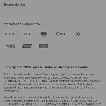
Termos de Uso
Métodos de Pagamento
Pix
Copyright © 2026 Gocase. Todos os direitos reservados.
Todo o conteúdo do site, todas as fotos, imagens, logotipos, marcas, layout, aqui
veículados são de propriedade exclusiva da GO COMÉRCIO DE ARTIGOS
ELETRÔNICOS E ACESSÓRIOS LTDA. É vedada qualquer reprodução, total ou parcial,
de qualquer elemento de identidade, sem expressa autorização. A violação de
qualquer direito mencionado implicará na responsabilização cível e criminal nos
termos da Lei.
Rodovia Fernão Dias, Km 9745, S/N, Bairro Dos Pires - Extrema/Minas Gerais.
Complemento: Condomínio VBI Log, Módulo B1, Galpão G7. CEP: 37640-950. GO
COMÉRCIO DE ARTIGOS ELETRÔNICOS E ACESSÓRIOS LTDA 22.165.464/0003-52