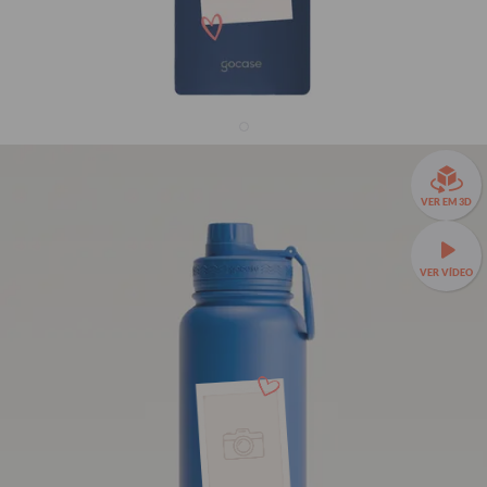
Garrafa Térmica Fresh + Ebook - Picture - Melhor
VER EM 3D
companhia
31% OFF
VER VÍDEO
R$179,90
R$259,90
Garrafa Térmica Fresh a partir de R$129,90!
🧊❄️ Até 24h de
conservação térmica e estampas exclusivas.
Fresh 950ml
TAMANHOS:
Fresh 650ml
Fresh 950ml