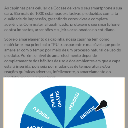
As capinhas para celular da Gocase deixam o seu smartphone a sua
cara. São mais de 1000 estampas exclusivas, produzidas com alta
qualidade de impressão, garantindo cores vivas e completa
aderência. Com material qualificado, protegem o seu smartphone
contra impactos, arranhões e sujeira ocasionados no cotidiano.
Sobre o amarelamento da capinha, nossa capinha tem como
matéria-prima principal o TPU transparente e maleável, que pode
amarelar com o tempo por meio de um processo natural de uso do
produto. Porém, o nível de amarelecimento depende
completamente dos hábitos de uso e dos ambientes em que a capa
estará inserida, pois seja por mudanças de temperatura e/ou
reações químicas adversas, infelizmente, o amarelamento do
produto pode vir a acontecer.
Garantias:
Arrependimento
- Os nossos produtos personalizados (
estampados ou
customizados com nome/foto
) são feitos especialmente para você,
de acordo com a opção escolhida no momento da compra.
- Isso significa que a produção só começa após a confirmação do
pedido, e o item é criado exclusivamente com a estampa