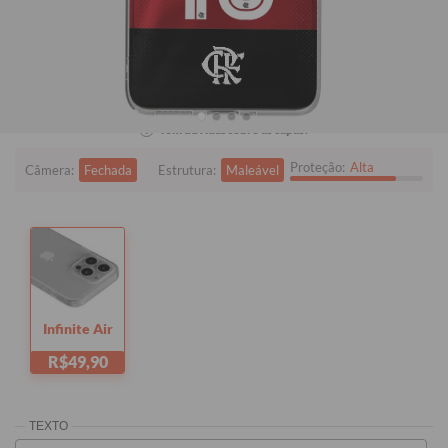
Xiaomi Redmi Note 14 Pro 5G
Quer checar se está comprando o modelo certo?
Clique aqui!
i
Tem dúvidas sobre as capas?
Proteção:
Alta
Câmera:
Fechada
Estrutura:
Maleável
Infinite Air
R$49,90