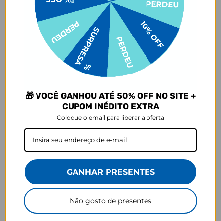
selecionada,
mesmo quando não há customização com nome
.
- Por isso, é super importante conferir com atenção todos os
detalhes antes de finalizar a compra, como modelo, estampa e
variações escolhidas.
- Após o início da produção,
não é possível realizar
cancelamentos ou alterações
, pois o produto não pode retornar
ao estoque.
Defeito
- Descascamento: 6 meses;
🎁 VOCÊ GANHOU ATÉ 50% OFF NO SITE +
- Amarelamento: 6 meses;
CUPOM INÉDITO EXTRA
- Demais defeitos de fábrica: 3 meses.
Coloque o email para liberar a oferta
Ei, atenção aí!
Antes de garantir seu acessório, dá uma conferida no modelo do
seu celular! Os modelos 5G geralmente têm telas maiores que as
outras versões, então certifique-se de que o seu escolhido vai
GANHAR PRESENTES
encaixar direitinho. Fique de olho e escolha certinho para tudo
combinar com seu smartphone! 😎📱
Não gosto de presentes
*Imagens meramente ilustrativas, o produto final pode sofrer uma
leve variação de cor/tonalidade.