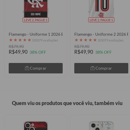
LEVE 2, PAGUE 1
LEVE 2, PAGUE 1
Flamengo - Uniforme 1 2026 Escudo
Flamengo - Uniforme 2 2026 P
★
★
★
★
★
★
★
★
★
★
105079 avaliações
105079 avaliações
R$79,90
R$79,90
R$49,90
R$49,90
38% OFF
38% OFF
Comprar
Comprar
Quem viu os produtos que você viu, também viu