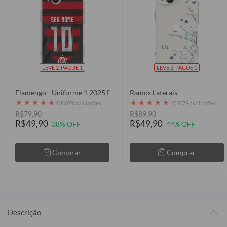
LEVE 2, PAGUE 1
LEVE 2, PAGUE 1
Flamengo - Uniforme 1 2025 P
Ramos Laterais
★
★
★
★
★
★
★
★
★
★
105079 avaliações
105079 avaliações
R$79,90
R$89,90
R$49,90
R$49,90
38% OFF
44% OFF
Comprar
Comprar
Descrição