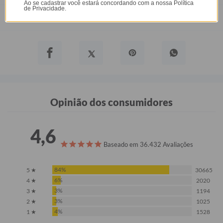
Ao se cadastrar você estará concordando com a nossa
Política
de Privacidade.
Prazo de Postagem
Opinião dos consumidores
4,6
Baseado em 36.432 Avaliações
84%
5 ★
30665
6%
4 ★
2020
3%
3 ★
1194
3%
2 ★
1025
4%
1 ★
1528