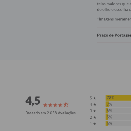
telas maiores que a
de olho e escolha
*Imagens meramente
Prazo de Postag
4,5
78%
5 ★
7%
4 ★
5%
3 ★
Baseado em 2.058 Avaliações
5%
2 ★
5%
1 ★