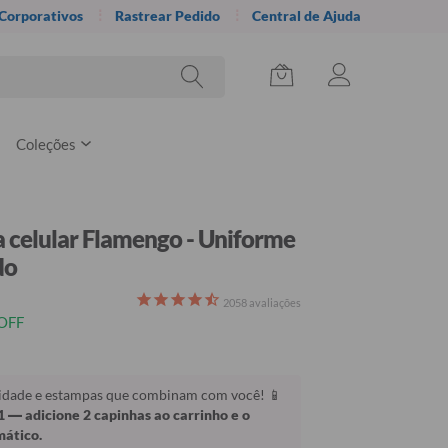
 Corporativos
Rastrear Pedido
Central de Ajuda
Coleções
 celular Flamengo - Uniforme
do
2058
avaliações
OFF
lidade e estampas que combinam com você! 📱
1
— adicione 2 capinhas ao carrinho e o
mático.