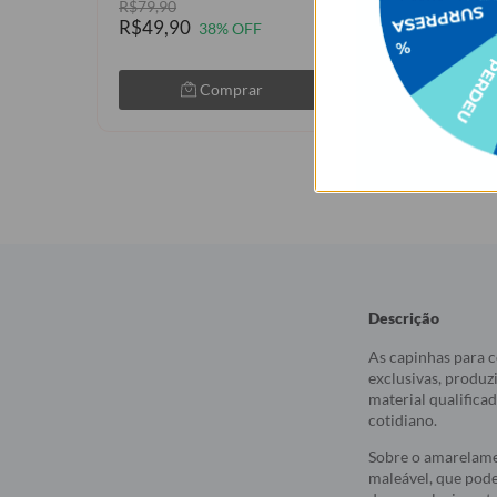
R$79,90
R$79,90
R$49,90
38% OFF
Comprar
Com
Descrição
As capinhas para c
exclusivas, produz
material qualifica
cotidiano.
Sobre o amarelame
maleável, que pod