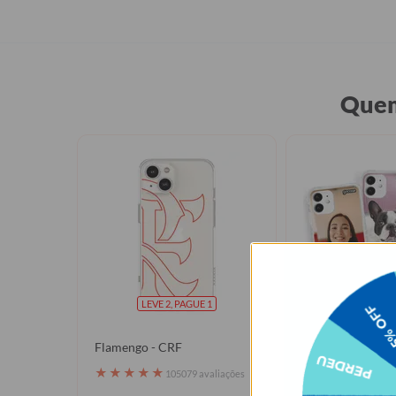
Quem
LEVE 2, PAGUE 1
LEVE 2, P
Flamengo - CRF
Personalize com
★
★
★
★
★
★
★
★
★
★
105079 avaliações
1050