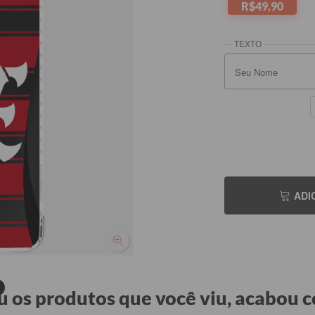
R$49,90
Seu No
e
ADI
 os produtos que você viu, acabou