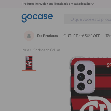
Produtos incríveis + sua identidade em cada detalhe ✨
Top Produtos
OUTLET até 50% OFF
Té
Início
Capinha de Celular