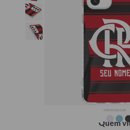
Seu Nom
COR DO CELULAR
Quem viu