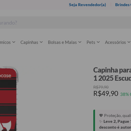
Seja Revendedor(a)
Brindes
rmicos
Capinhas
Bolsas e Malas
Pets
Acessórios
Capinha para
1 2025 Escu
R$79,90
R$49,90
38% 
💖 Proteção, qua
✨
Leve 2, Pague 
desconto é auto