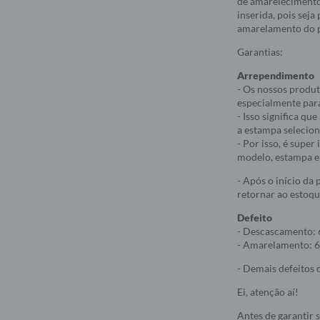
de amarelecimento
inserida, pois sej
amarelamento do p
Garantias:
Arrependimento
- Os nossos produt
especialmente par
- Isso significa q
a estampa selecio
- Por isso, é supe
modelo, estampa e 
- Após o início da
retornar ao estoqu
Defeito
- Descascamento: 
- Amarelamento: 6
- Demais defeitos d
Ei, atenção aí!
Antes de garantir 