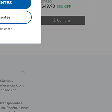
R$79,90
R$79,9
ENTES
R$49,90
8% OFF
38% OFF
sentes
Comprar
Comprar
ndo com a
 estampas
 aderência. Com
sionados no
transparente e
to. Porém, o nível