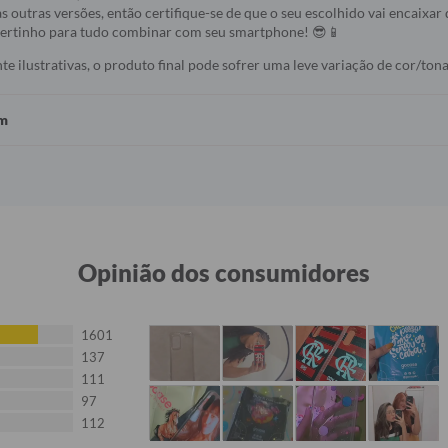
s outras versões, então certifique-se de que o seu escolhido vai encaixar 
 certinho para tudo combinar com seu smartphone! 😎📱
 ilustrativas, o produto final pode sofrer uma leve variação de cor/tona
em
Opinião dos consumidores
1601
137
111
97
112