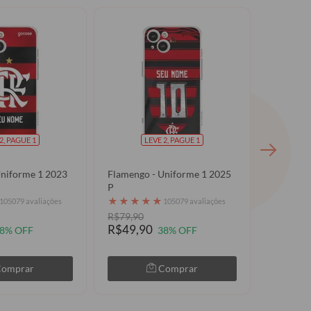
2, PAGUE 1
LEVE 2, PAGUE 1
Uniforme 1 2023
Flamengo - Uniforme 1 2025
Flamengo
P
★
★
★
★
★
★
★
★
105079 avaliações
105079 avaliações
R$79,90
R$79,90
R$49,90
R$49,9
8% OFF
38% OFF
Comprar
Comprar