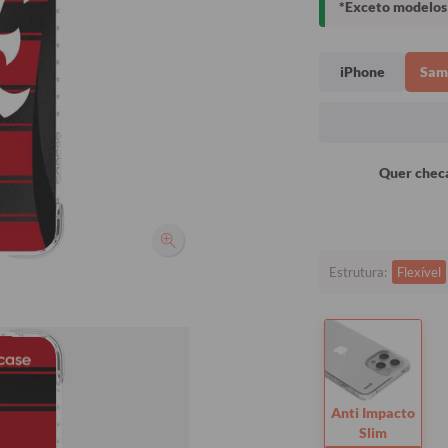
*Exceto modelos 
iPhone
Sam
Quer checa
Estrutura:
Flexível
Anti Impacto
Slim