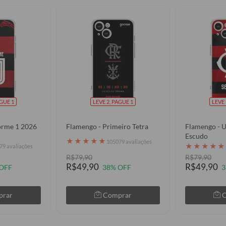
AGUE 1
LEVE 2, PAGUE 1
LEVE 
orme 1 2026
Flamengo - Primeiro Tetra
Flamengo - 
Escudo
★
★
★
★
★
105079 avaliações
★
★
★
★
★
79 avaliações
R$79,90
R$79,90
R$49,90
R$49,90
OFF
38% OFF
3
prar
Comprar