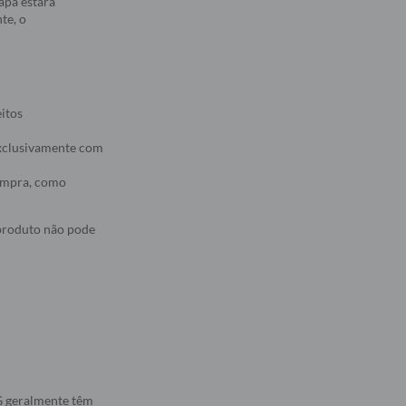
apa estará
te, o
eitos
 exclusivamente com
compra, como
 produto não pode
5G geralmente têm