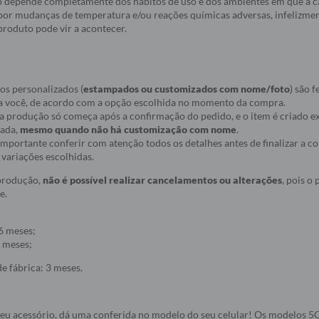
 depende completamente dos hábitos de uso e dos ambientes em que a c
a por mudanças de temperatura e/ou reações químicas adversas, infelizmen
roduto pode vir a acontecer.
os personalizados (
estampados ou customizados com nome/foto
) são f
a você, de acordo com a opção escolhida no momento da compra.
ue a produção só começa após a confirmação do pedido, e o item é criado
nada,
mesmo quando não há customização com nome
.
r importante conferir com atenção todos os detalhes antes de finalizar a 
variações escolhidas.
 produção,
não é possível realizar cancelamentos ou alterações
, pois o
e.
6 meses;
 meses;
e fábrica: 3 meses.
seu acessório, dá uma conferida no modelo do seu celular! Os modelos 