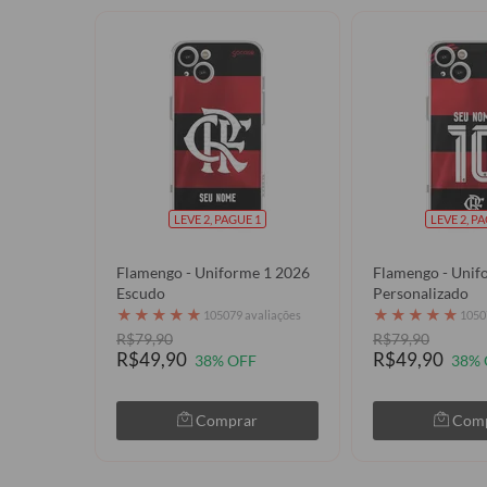
LEVE 2, PAGUE 1
LEVE 2, P
Flamengo - Uniforme 1 2026
Flamengo - Unif
Escudo
Personalizado
★
★
★
★
★
★
★
★
★
★
105079 avaliações
1050
R$79,90
R$79,90
R$49,90
R$49,90
38% OFF
38% 
Comprar
Com