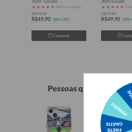
2024 - Escudo
2025 Escudo
★
★
★
★
★
★
★
★
★
★
105079 avaliações
1050
R$79,90
R$79,90
R$49,90
R$49,90
38% OFF
38% 
Comprar
Com
Pessoas que compraram