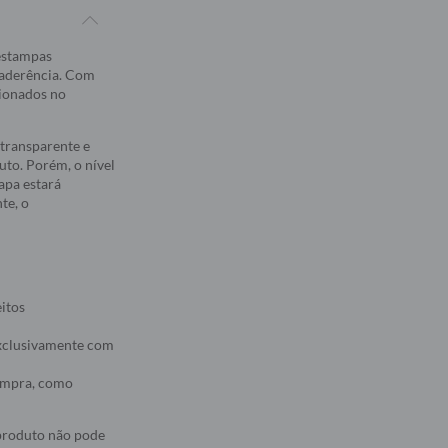
 estampas
 aderência. Com
sionados no
transparente e
to. Porém, o nível
apa estará
te, o
eitos
 exclusivamente com
compra, como
 produto não pode