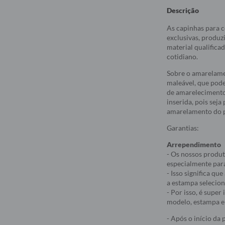
Descrição
As capinhas para c
exclusivas, produz
material qualifica
cotidiano.
Sobre o amarelame
maleável, que pod
de amarelecimento
inserida, pois sej
amarelamento do p
Garantias:
Arrependimento
- Os nossos produt
especialmente par
- Isso significa q
a estampa selecio
- Por isso, é supe
modelo, estampa e 
- Após o início da