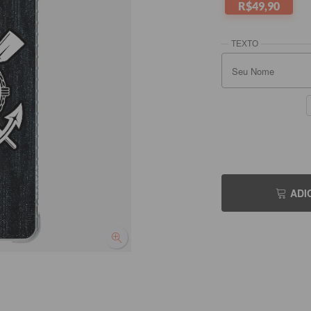
R$49,90
Seu No
ADI