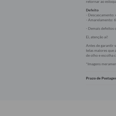
retornar ao estoqu
Defeito
- Descascamento: 
- Amarelamento: 6
- Demais defeitos d
Ei, atenção aí!
Antes de garantir 
telas maiores que a
de olho e escolha
*Imagens meramente
Prazo de Postag