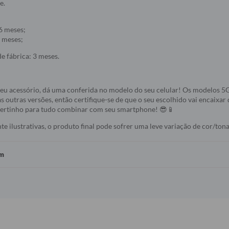
e.
6 meses;
 meses;
e fábrica: 3 meses.
seu acessório, dá uma conferida no modelo do seu celular! Os modelos 
s outras versões, então certifique-se de que o seu escolhido vai encaixar 
 certinho para tudo combinar com seu smartphone! 😎📱
 ilustrativas, o produto final pode sofrer uma leve variação de cor/tona
em