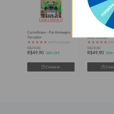
LEVE 2, PAGUE 1
LEVE 2, P
Corinthians - Pai Alvinegro
Corinthians - Un
Torcedor
2022 Escudo
★
★
★
★
★
★
★
★
★
★
105079 avaliações
1050
R$79,90
R$79,90
R$49,90
R$49,90
38% OFF
38% 
Comprar
Com