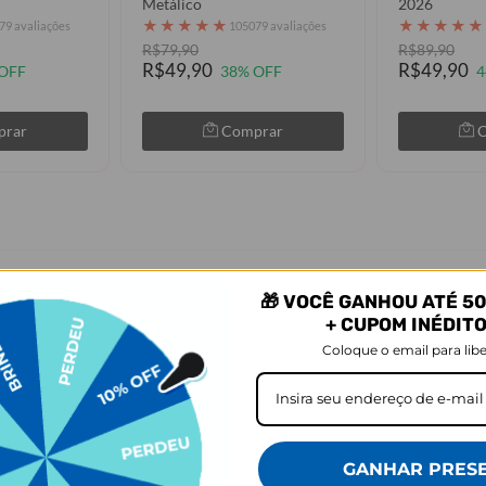
Metálico
2026
★
★
★
★
★
★
★
★
★
★
79 avaliações
105079 avaliações
R$79,90
R$89,90
R$49,90
R$49,90
OFF
38% OFF
4
prar
Comprar
🎁 VOCÊ GANHOU ATÉ 50
 Corinthians - Uniforme 3 2024 E
+ CUPOM INÉDIT
Coloque o email para libe
GANHAR PRES