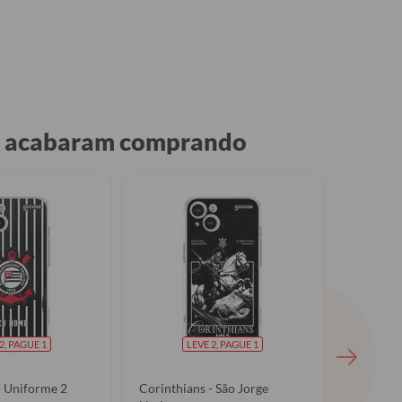
o, acabaram comprando
2, PAGUE 1
LEVE 2, PAGUE 1
- Uniforme 2
Corinthians - São Jorge
Corinthi