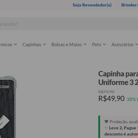
Seja Revendedor(a)
Brindes
rmicos
Capinhas
Bolsas e Malas
Pets
Acessórios
Capinha para
Uniforme 3 
R$79,90
R$49,90
38% 
💖 Proteção, qua
✨
Leve 2, Pague 
desconto é auto