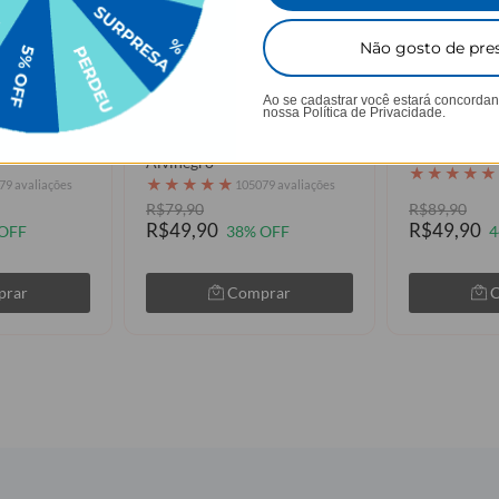
Não gosto de pre
AGUE 1
LEVE 2, PAGUE 1
LEVE 
Ao se cadastrar você estará concorda
nossa
Política de Privacidade.
iforme 3
Corinthians - Pai e Filho(a)
Ramos Latera
Alvinegro
★
★
★
★
★
★
★
★
★
★
79 avaliações
105079 avaliações
R$79,90
R$89,90
R$49,90
R$49,90
OFF
38% OFF
4
prar
Comprar