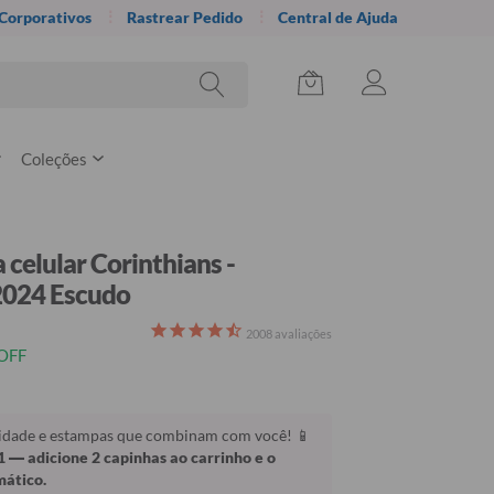
 Corporativos
Rastrear Pedido
Central de Ajuda
Coleções
 celular Corinthians -
2024 Escudo
2008
avaliações
OFF
lidade e estampas que combinam com você! 📱
1
— adicione 2 capinhas ao carrinho e o
mático.