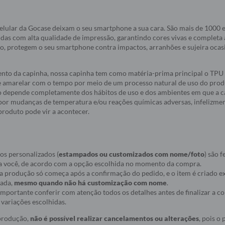
elular da Gocase deixam o seu smartphone a sua cara. São mais de 1000
idas com alta qualidade de impressão, garantindo cores vivas e completa
do, protegem o seu smartphone contra impactos, arranhões e sujeira oca
nto da capinha, nossa capinha tem como matéria-prima principal o TPU 
e amarelar com o tempo por meio de um processo natural de uso do produ
 depende completamente dos hábitos de uso e dos ambientes em que a c
a por mudanças de temperatura e/ou reações químicas adversas, infelizmen
roduto pode vir a acontecer.
os personalizados (
estampados ou customizados com nome/foto
) são f
a você, de acordo com a opção escolhida no momento da compra.
ue a produção só começa após a confirmação do pedido, e o item é criado
nada,
mesmo quando não há customização com nome
.
r importante conferir com atenção todos os detalhes antes de finalizar a 
variações escolhidas.
 produção,
não é possível realizar cancelamentos ou alterações
, pois o