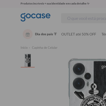
Produtos incríveis + sua identidade em cada detalhe ✨
Dia dos pais 👔
OUTLET até 50% OFF
Té
Início
Capinha de Celular