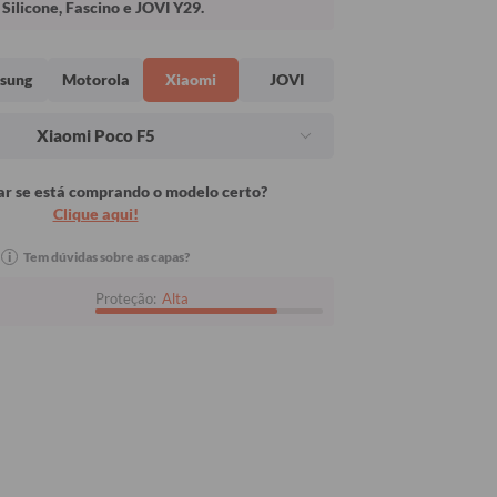
Silicone, Fascino e JOVI Y29.
sung
Motorola
Xiaomi
JOVI
Xiaomi Poco F5
r se está comprando o modelo certo?
Clique aqui!
i
Tem dúvidas sobre as capas?
Proteção:
Alta