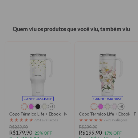
Quem viu os produtos que você viu, também viu
GANHE UMA BASE
GANHE UMA BASE
+6
+5
Copo Térmico Life + Ebook - Margaridas Degrade
Copo 
★
★
★
★
★
★
★
★
★
★
7961 avaliações
7961 avaliações
R$239,90
R$239,90
R$179,90
R$199,90
25% OFF
17% OFF