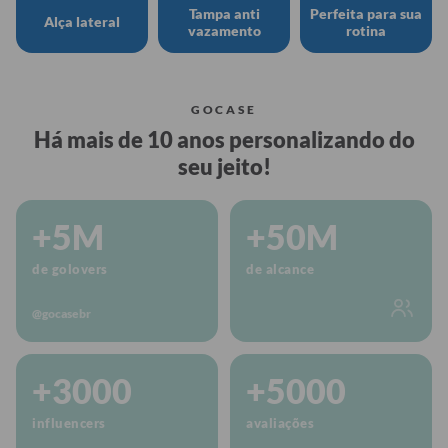
Tampa anti
Perfeita para sua
Alça lateral
vazamento
rotina
GOCASE
Há mais de 10 anos personalizando do
seu jeito!
+5M
+50M
de golovers
de alcance
@gocasebr
+3000
+5000
influencers
avaliações