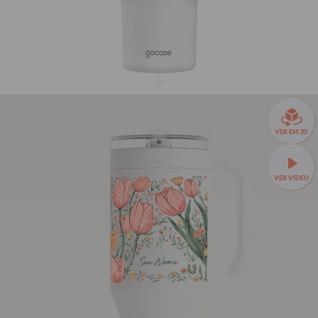
Copo Térmico Life + Ebook - Vintage Tulips
VER EM 3D
25% OFF
R$179,90
VER VÍDEO
R$239,90
🌟 O queridinho da sua rotina —
Copo Térmico Life a partir
de R$129,90 + MIMO!
🥤Mais praticidade para sua
hidratação.
Seu Nome
880ml
TAMANHOS:
880ml
880ml + Alça Esporte
1170ml