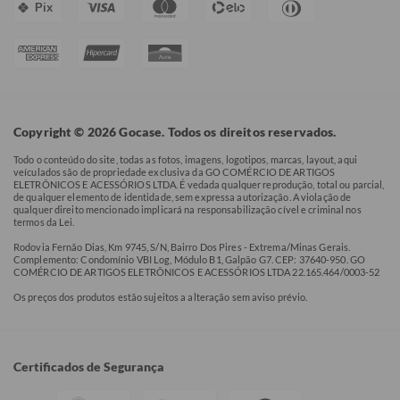
Pix
Copyright © 2026 Gocase. Todos os direitos reservados.
Todo o conteúdo do site, todas as fotos, imagens, logotipos, marcas, layout, aqui
veículados são de propriedade exclusiva da GO COMÉRCIO DE ARTIGOS
ELETRÔNICOS E ACESSÓRIOS LTDA. É vedada qualquer reprodução, total ou parcial,
de qualquer elemento de identidade, sem expressa autorização. A violação de
qualquer direito mencionado implicará na responsabilização cível e criminal nos
termos da Lei.
Rodovia Fernão Dias, Km 9745, S/N, Bairro Dos Pires - Extrema/Minas Gerais.
Complemento: Condomínio VBI Log, Módulo B1, Galpão G7. CEP: 37640-950. GO
COMÉRCIO DE ARTIGOS ELETRÔNICOS E ACESSÓRIOS LTDA 22.165.464/0003-52
Os preços dos produtos estão sujeitos a alteração sem aviso prévio.
Certificados de Segurança