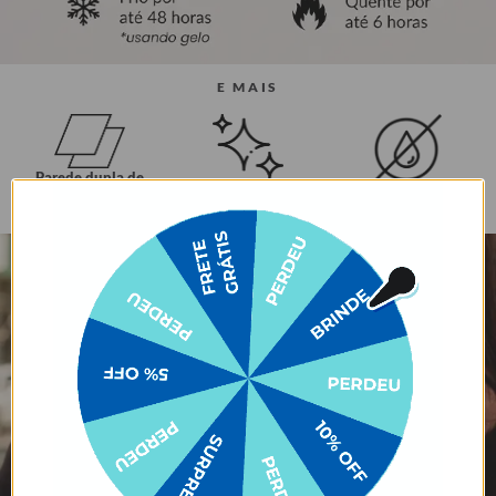
E MAIS
Parede dupla de
Aço inoxidável 304
Tampa sem BPA e
isolamento a vácuo
(aço inoxidável 18/8)
antivazamento