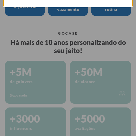
Tampa anti
Perfeita para sua
Alça lateral
vazamento
rotina
GOCASE
Há mais de 10 anos personalizando do
seu jeito!
+5M
+50M
de golovers
de alcance
@gocasebr
+3000
+5000
influencers
avaliações