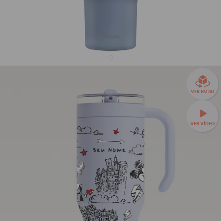
Copo Térmico Life + Ebook - Mickey Journal
VER EM 3D
8% OFF
R$219,90
VER VÍDEO
R$239,90
🌟 O queridinho da sua rotina —
Copo Térmico Life a partir
Seu Nome
de R$129,90 + MIMO!
🥤Mais praticidade para sua
hidratação.
880ml
TAMANHOS:
880ml
880ml + Alça Esporte
1170ml