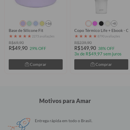
+16
+8
Base de Silicone Fit
Copo Térmico Life + Ebook - C
★
★
★
★
★
★
★
★
★
★
2273 avaliações
8790 avaliações
R$69,90
R$239,90
R$49,90
R$149,90
29% OFF
38% OFF
3x de R$49,97 sem juros
Comprar
Comprar
Motivos para Amar
Entrega rápida em todo o Brasil.