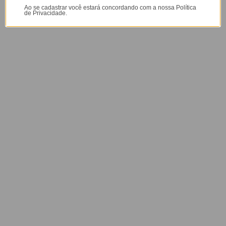
Garantia:
Ao se cadastrar você estará concordando com a nossa
Política
de Privacidade.
O produto tem uma garantia de
90 dias
contra defeitos de
fabricação e personalização.
Atenção! O Carregador Duplo possui entrada USB-A e USB-
C(turbo), para que funcione o modo turbo, o seu smartphone
precisa possuir tal tecnologia e para Iphone o cabo necessário é o
Lightning para USB-C.
Prazo de Postagem
Motivos para Amar