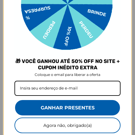
OBS: A personalização é somente em uma das faces do
carregador.
Saca só as características mais técnicas:
1 saída USB-A
1 saída USB-C (carregamento turbo)
Carregamento Rápido
🎁 VOCÊ GANHOU ATÉ 50% OFF NO SITE +
Garantia: 1 ano (contra defeitos de fabricação)
CUPOM INÉDITO EXTRA
Coloque o email para liberar a oferta
Input: AC 110/220V
Output USB-A: DC5.0V 2.1A/2.1A
Output USB-C: 18w
Nova tecnologia Smart-IC, detecta automaticamente a potência do
GANHAR PRESENTES
seu smartphone ou dispositivo, garantindo sempre a máxima
velocidade de carga.
Agora não, obrigado(a)
Dimensões: 7,8 cm de largura X 6 de comprimento X 2,3 de altura