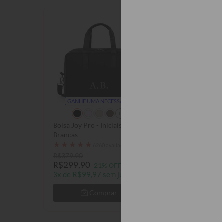
GANHE UMA NECESSAIRE
LEVE 2, P
+2
Bolsa Joy Pro - Iniciais
Star Wars - Dart
Brancas
Stickers
★
★
★
★
★
★
★
★
★
★
6260 avaliações
1050
R$379,90
R$91,90
R$299,90
R$49,90
21% OFF
46% 
3x de R$99,97 sem juros
Comprar
Com