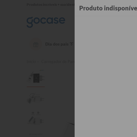
Produtos incríveis + sua identidade em cada detalhe ✨
Produto indisponíve
Dia dos pais 👔
OUTLET até 50% OFF
Té
Início
Carregador de Parede