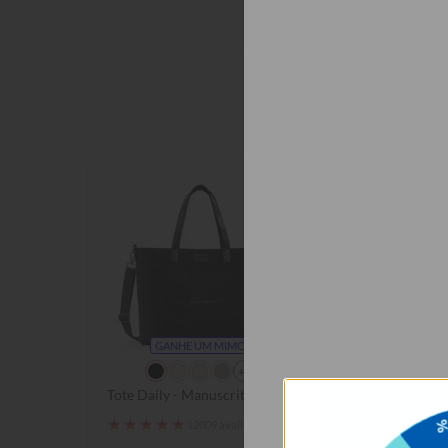
Os pro
GANHE UM MIMO
+3
Tote Daily - Manuscrita
Tote Daily - Clea
★
★
★
★
★
★
★
★
★
★
12009 avaliações
1200