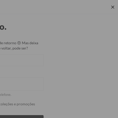
 Corporativos
Rastrear Pedido
Central de Ajuda
o.
Coleções
de retorno 😞 Mas deixa
 voltar, pode ser?
urbo Power Gocase - Iphone /
ar Wars: Darth Vader
OFF
elefone.
coleções e promoções
 acompanha o cabo!