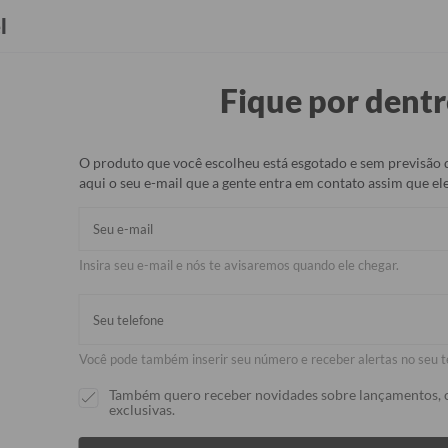
Seja Revendedor(a)
Brindes
l
Fique por dentr
rmicos
Capinhas
Bolsas e Malas
Pets
Acessórios
O produto que você escolheu está esgotado e sem previsão 
aqui o seu e-mail que a gente entra em contato assim que ele
Carregador T
Android - St
Insira seu e-mail e nós te avisaremos quando ele chegar.
R$169,90
R$79,90
53% 
Você pode também inserir seu número e receber alertas no seu t
Também quero receber novidades sobre lançamentos, 
Atenção:
exclusivas.
Este produto não