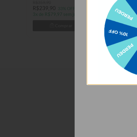
R$359,90
R$329,90
R$239,90
R$219,90
33% OFF
33
3x de R$79,97 sem juros
3x de R$73,30 
Comprar
Com
Descrição
Pequeno e bivolt, 
deixar no quarto o
gadgets ao mesmo
OBS: A personaliz
Saca só as caracter