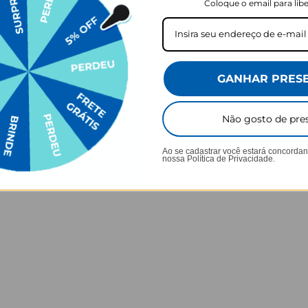
Coloque o email para libe
R$239,90
R$269,90
R$159,90
R$199,90
% OFF
33% OFF
sem juros
3x de R$53,30 sem juros
3x de R$66,
prar
Comprar
GANHAR PRES
Não gosto de pre
Ao se cadastrar você estará concorda
nossa
Política de Privacidade.
o Carregador de iPhone/Android de parede Turbo Gocase é ideal para le
u no escritório. Com carregamento Turbo, seu design conceito permite c
 tempo.
ação é somente em uma das faces do carregador.
ísticas mais técnicas: