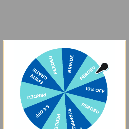
Garantia:
O produto tem uma garantia de
90 dias
contra defeitos de
fabricação e personalização.
Atenção! O Carregador Duplo possui entrada USB-A e USB-
C(turbo), para que funcione o modo turbo, o seu smartphone
precisa possuir tal tecnologia e para Iphone o cabo necessário é o
Lightning para USB-C.
Prazo de Postagem
Opinião dos consumidores
4,4