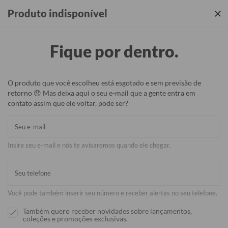
Produtos incríveis + sua identidade em cada detalhe ✨
Produto indisponível
Fique por dentro.
O produto que você escolheu está esgotado e sem previsão de
retorno 😞 Mas deixa aqui o seu e-mail que a gente entra em
contato assim que ele voltar, pode ser?
Insira seu e-mail e nós te avisaremos quando ele chegar.
Você pode também inserir seu número e receber alertas no seu telefone.
Também quero receber novidades sobre lançamentos,
coleções e promoções exclusivas.