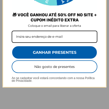
Baseado em 627 Avaliações
🎁 VOCÊ GANHOU ATÉ 50% OFF NO SITE +
79%
5 ★
493
CUPOM INÉDITO EXTRA
6%
4 ★
37
4%
3 ★
23
Coloque o email para liberar a oferta
4%
2 ★
26
7%
1 ★
48
GANHAR PRESENTES
Não gosto de presentes
Ao se cadastrar você estará concordando com a nossa
Política
de Privacidade.
27/10/2021
Anonymous
Brazil