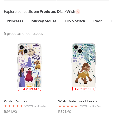
Consulte o regulamento.
Explore por estilo
em
Produtos Disney
>
Wish
Princesas
Mickey Mouse
Lilo & Stitch
Pooh
T
5 produtos encontrados
LEVE 2, PAGUE 1
LEVE 2, PAGUE 1
Wish - Patches
Wish - Valentino Flowers
★
★
★
★
★
★
★
★
★
★
105079 avaliações
105079 avaliações
R$91,90
R$91,90