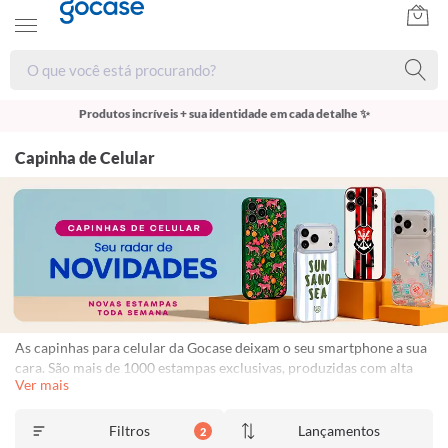
Produtos incríveis + sua identidade em cada detalhe ✨
Capinha de Celular
As capinhas para celular da Gocase deixam o seu smartphone a sua
cara. São mais de 1000 estampas exclusivas, produzidas com alta
Ver mais
qualidade de impressão, garantindo cores vivas e completa
aderência. Com material qualificado, protegem o seu smartphone
contra impactos, arranhões e sujeira ocasionados no cotidiano.
Filtros
Lançamentos
2
Frete Grátis Disponível. Garantia de 1 ano contra descascamento.