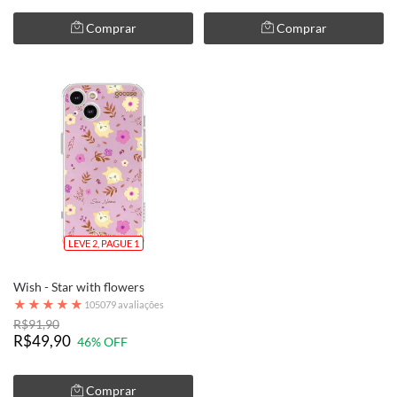
Comprar
Comprar
LEVE 2, PAGUE 1
Wish - Star with flowers
★
★
★
★
★
105079 avaliações
R$91,90
R$49,90
46% OFF
Comprar