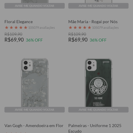
AVISE-ME QUANDO VOLTAR
AVISE-ME QUANDO VOLTAR
Floral Elegance
Mãe Maria - Rogai por Nós
★
★
★
★
★
★
★
★
★
★
105079 avaliações
105079 avaliações
R$109,90
R$109,90
R$69,90
R$69,90
36% OFF
36% OFF
AVISE-ME QUANDO VOLTAR
AVISE-ME QUANDO VOLTAR
Van Gogh - Amendoeira em Flor
Palmeiras - Uniforme 1 2025
Escudo