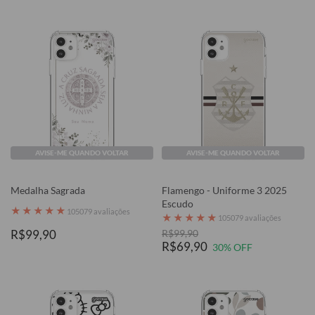
AVISE-ME QUANDO VOLTAR
AVISE-ME QUANDO VOLTAR
Medalha Sagrada
Flamengo - Uniforme 3 2025
Escudo
★
★
★
★
★
105079 avaliações
★
★
★
★
★
105079 avaliações
R$99,90
R$99,90
R$69,90
30% OFF