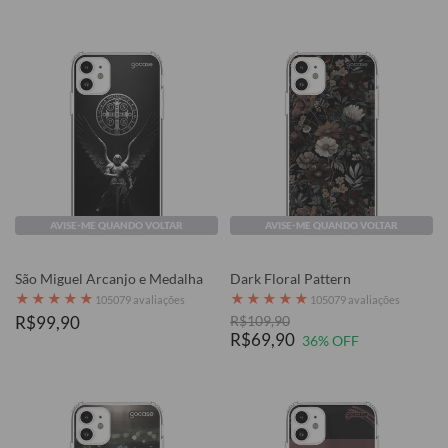
AVISE-ME QUANDO VOLTAR
AVISE-ME QUANDO VOLTAR
São Miguel Arcanjo e Medalha
Dark Floral Pattern
★
★
★
★
★
★
★
★
★
★
105079 avaliações
105079 avaliações
R$99,90
R$109,90
R$69,90
36% OFF