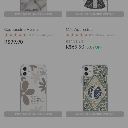
AVISE-ME QUANDO VOLTAR
AVISE-ME QUANDO VOLTAR
Cappuccino Hearts
Mãe Aparecida
★
★
★
★
★
★
★
★
★
★
105079 avaliações
105079 avaliações
R$99,90
R$111,90
R$69,90
38% OFF
AVISE-ME QUANDO VOLTAR
AVISE-ME QUANDO VOLTAR