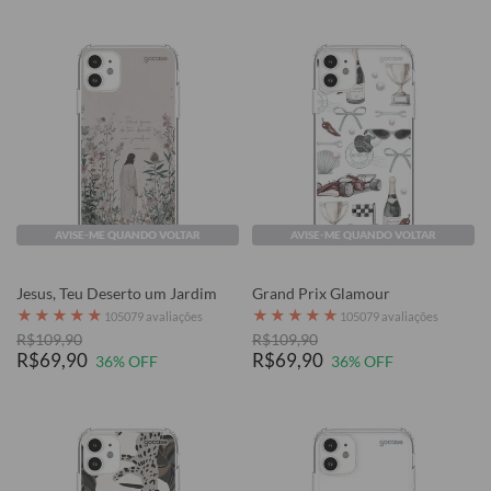
AVISE-ME QUANDO VOLTAR
AVISE-ME QUANDO VOLTAR
Jesus, Teu Deserto um Jardim
Grand Prix Glamour
★
★
★
★
★
★
★
★
★
★
105079 avaliações
105079 avaliações
R$109,90
R$109,90
R$69,90
R$69,90
36% OFF
36% OFF