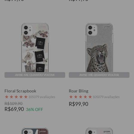
AVISE-ME QUANDO VOLTAR
AVISE-ME QUANDO VOLTAR
Floral Scrapbook
Roar Bling
★
★
★
★
★
★
★
★
★
★
105079 avaliações
105079 avaliações
R$109,90
R$99,90
R$69,90
36% OFF