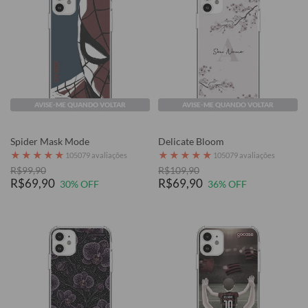
AVISE-ME QUANDO VOLTAR
AVISE-ME QUANDO VOLTAR
Spider Mask Mode
Delicate Bloom
★
★
★
★
★
★
★
★
★
★
105079 avaliações
105079 avaliações
R$99,90
R$109,90
R$69,90
R$69,90
30% OFF
36% OFF