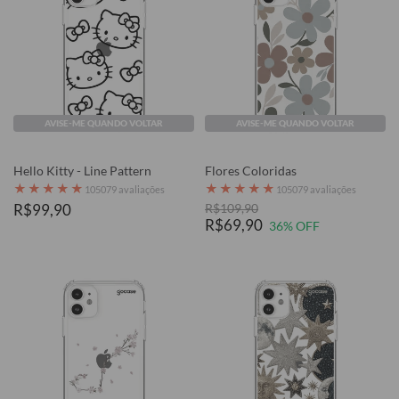
AVISE-ME QUANDO VOLTAR
AVISE-ME QUANDO VOLTAR
Hello Kitty - Line Pattern
Flores Coloridas
★
★
★
★
★
★
★
★
★
★
105079 avaliações
105079 avaliações
R$99,90
R$109,90
R$69,90
36% OFF