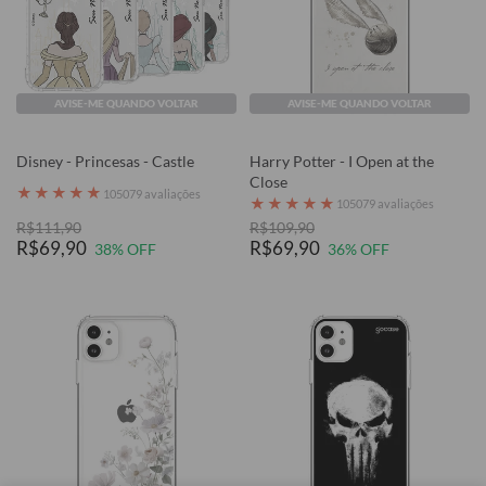
AVISE-ME QUANDO VOLTAR
AVISE-ME QUANDO VOLTAR
Disney - Princesas - Castle
Harry Potter - I Open at the
Close
★
★
★
★
★
105079 avaliações
★
★
★
★
★
105079 avaliações
R$111,90
R$109,90
R$69,90
R$69,90
38% OFF
36% OFF