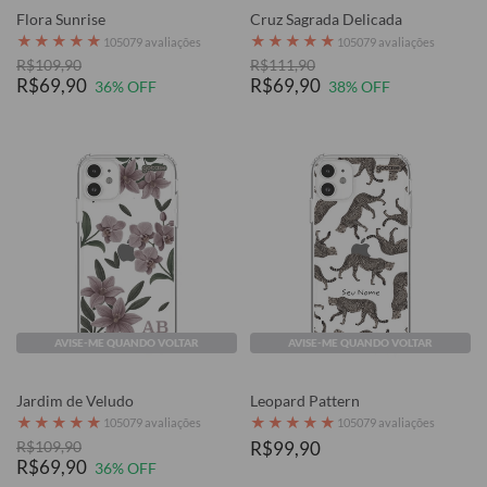
Flora Sunrise
Cruz Sagrada Delicada
★
★
★
★
★
★
★
★
★
★
105079 avaliações
105079 avaliações
R$109,90
R$111,90
R$69,90
R$69,90
36% OFF
38% OFF
AVISE-ME QUANDO VOLTAR
AVISE-ME QUANDO VOLTAR
Jardim de Veludo
Leopard Pattern
★
★
★
★
★
★
★
★
★
★
105079 avaliações
105079 avaliações
R$109,90
R$99,90
R$69,90
36% OFF