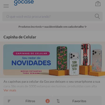
Produtos incríveis + sua identidade em cada detalhe ✨
Capinha de Celular
As capinhas para celular da Gocase deixam o seu smartphone a sua
cara. São mais de 1000 estampas exclusivas, produzidas com alta
Ver mais
qualidade de impressão, garantindo cores vivas e completa
aderência. Com material qualificado, protegem o seu smartphone
contra impactos, arranhões e sujeira ocasionados no cotidiano.
Filtros
Favoritos
2
Frete Grátis Disponível. Garantia de 1 ano contra descascamento.