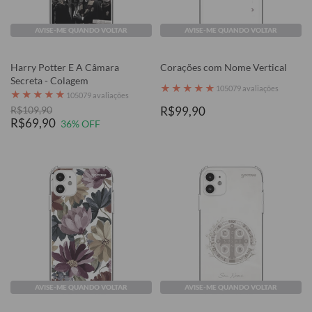
AVISE-ME QUANDO VOLTAR
AVISE-ME QUANDO VOLTAR
Harry Potter E A Câmara
Corações com Nome Vertical
Secreta - Colagem
★
★
★
★
★
105079 avaliações
★
★
★
★
★
105079 avaliações
R$109,90
R$99,90
R$69,90
36% OFF
AVISE-ME QUANDO VOLTAR
AVISE-ME QUANDO VOLTAR