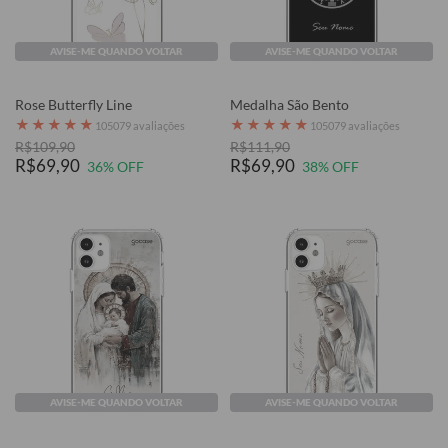
AVISE-ME QUANDO VOLTAR
AVISE-ME QUANDO VOLTAR
Rose Butterfly Line
Medalha São Bento
★
★
★
★
★
★
★
★
★
★
105079 avaliações
105079 avaliações
R$109,90
R$111,90
R$69,90
R$69,90
36% OFF
38% OFF
AVISE-ME QUANDO VOLTAR
AVISE-ME QUANDO VOLTAR