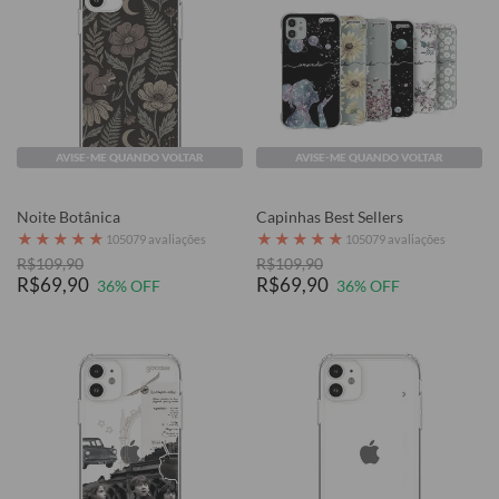
AVISE-ME QUANDO VOLTAR
AVISE-ME QUANDO VOLTAR
Noite Botânica
Capinhas Best Sellers
★
★
★
★
★
★
★
★
★
★
105079 avaliações
105079 avaliações
R$109,90
R$109,90
R$69,90
R$69,90
36% OFF
36% OFF