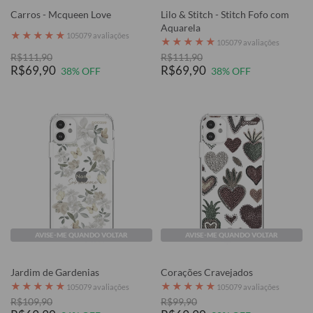
Carros - Mcqueen Love
Lilo & Stitch - Stitch Fofo com
Aquarela
★
★
★
★
★
105079 avaliações
★
★
★
★
★
105079 avaliações
R$111,90
R$111,90
R$69,90
R$69,90
38% OFF
38% OFF
AVISE-ME QUANDO VOLTAR
AVISE-ME QUANDO VOLTAR
Jardim de Gardenias
Corações Cravejados
★
★
★
★
★
★
★
★
★
★
105079 avaliações
105079 avaliações
R$109,90
R$99,90