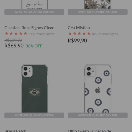
AVISE-ME QUANDO VOLTAR
AVISE-ME QUANDO VOLTAR
Classical Rose Signos Clean
Céu Místico
★
★
★
★
★
★
★
★
★
★
105079 avaliações
105079 avaliações
R$109,90
R$99,90
R$69,90
36% OFF
AVISE-ME QUANDO VOLTAR
AVISE-ME QUANDO VOLTAR
Brasil Patch
Olho Grego - Oração de