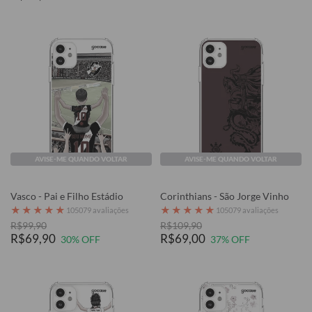
AVISE-ME QUANDO VOLTAR
AVISE-ME QUANDO VOLTAR
Vasco - Pai e Filho Estádio
Corinthians - São Jorge Vinho
★
★
★
★
★
★
★
★
★
★
105079 avaliações
105079 avaliações
R$99,90
R$109,90
R$69,90
R$69,00
30% OFF
37% OFF