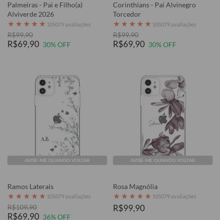
Palmeiras - Pai e Filho(a)
Corinthians - Pai Alvinegro
Alviverde 2026
Torcedor
★
★
★
★
★
★
★
★
★
★
105079 avaliações
105079 avaliações
R$99,90
R$99,90
R$69,90
R$69,90
30% OFF
30% OFF
AVISE-ME QUANDO VOLTAR
AVISE-ME QUANDO VOLTAR
Ramos Laterais
Rosa Magnólia
★
★
★
★
★
★
★
★
★
★
105079 avaliações
105079 avaliações
R$109,90
R$99,90
R$69,90
36% OFF