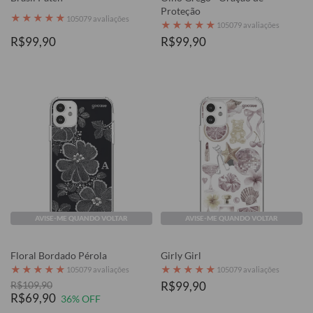
Proteção
★
★
★
★
★
105079 avaliações
★
★
★
★
★
105079 avaliações
R$99,90
R$99,90
AVISE-ME QUANDO VOLTAR
AVISE-ME QUANDO VOLTAR
Floral Bordado Pérola
Girly Girl
★
★
★
★
★
★
★
★
★
★
105079 avaliações
105079 avaliações
R$109,90
R$99,90
R$69,90
36% OFF