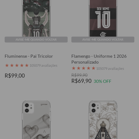
AVISE-ME QUANDO VOLTAR
AVISE-ME QUANDO VOLTAR
Fluminense - Pai Tricolor
Flamengo - Uniforme 1 2026
Personalizado
★
★
★
★
★
105079 avaliações
★
★
★
★
★
105079 avaliações
R$99,00
R$99,90
R$69,90
30% OFF