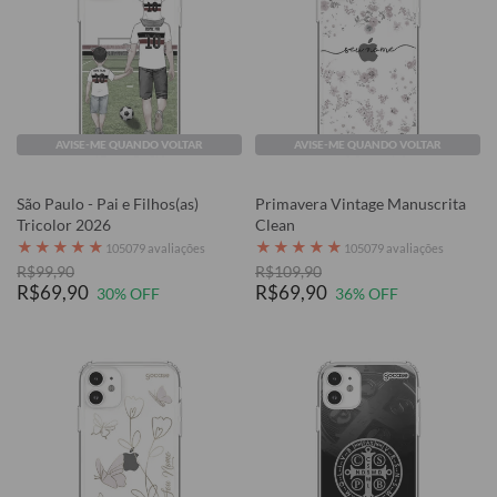
AVISE-ME QUANDO VOLTAR
AVISE-ME QUANDO VOLTAR
São Paulo - Pai e Filhos(as)
Primavera Vintage Manuscrita
Tricolor 2026
Clean
★
★
★
★
★
★
★
★
★
★
105079 avaliações
105079 avaliações
R$99,90
R$109,90
R$69,90
R$69,90
30% OFF
36% OFF