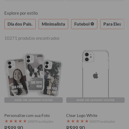
Consulte o regulamento.
Explore por estilo
Dia dos Pais.
Minimalista
Futebol ⚽
Para Eles
10271 produtos encontrados
AVISE-ME QUANDO VOLTAR
AVISE-ME QUANDO VOLTAR
Personalize com sua Foto
Clear Logo White
★
★
★
★
★
★
★
★
★
★
105079 avaliações
105079 avaliações
R$99,90
R$99,90