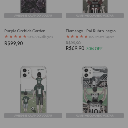
AVISE-ME QUANDO VOLTAR
AVISE-ME QUANDO VOLTAR
Purple Orchids Garden
Flamengo - Pai Rubro-negro
★
★
★
★
★
★
★
★
★
★
105079 avaliações
105079 avaliações
R$99,90
R$99,90
R$69,90
30% OFF
AVISE-ME QUANDO VOLTAR
AVISE-ME QUANDO VOLTAR