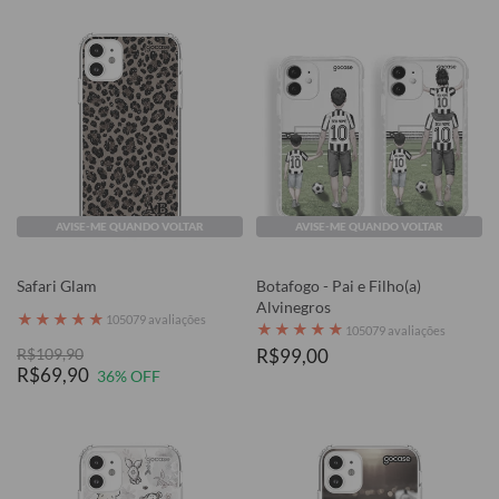
AVISE-ME QUANDO VOLTAR
AVISE-ME QUANDO VOLTAR
Safari Glam
Botafogo - Pai e Filho(a)
Alvinegros
★
★
★
★
★
105079 avaliações
★
★
★
★
★
105079 avaliações
R$109,90
R$99,00
R$69,90
36% OFF