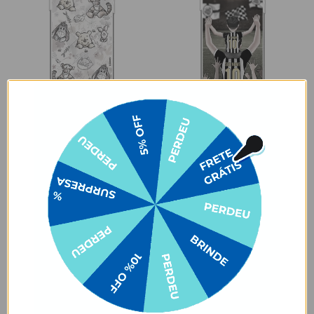
AVISE-ME QUANDO VOLTAR
AVISE-ME QUANDO VOLTAR
Ursinho Pooh - Watercolor
Santos - Pai Alvinegro
Nature
★
★
★
★
★
105079 avaliações
★
★
★
★
★
105079 avaliações
R$111,90
R$99,90
R$69,90
38% OFF