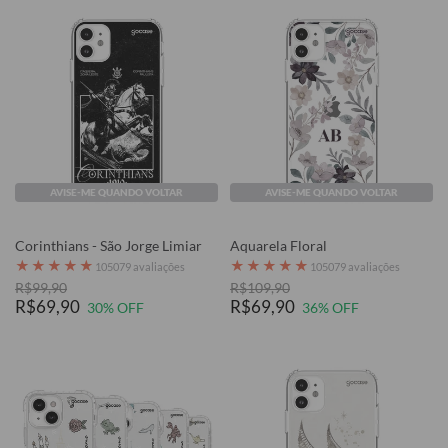
AVISE-ME QUANDO VOLTAR
AVISE-ME QUANDO VOLTAR
Corinthians - São Jorge Limiar
Aquarela Floral
★
★
★
★
★
★
★
★
★
★
105079 avaliações
105079 avaliações
R$99,90
R$109,90
R$69,90
R$69,90
30% OFF
36% OFF