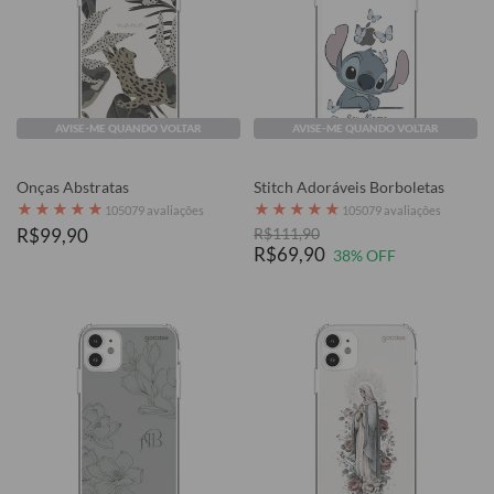
AVISE-ME QUANDO VOLTAR
AVISE-ME QUANDO VOLTAR
Onças Abstratas
Stitch Adoráveis Borboletas
★
★
★
★
★
★
★
★
★
★
105079 avaliações
105079 avaliações
R$99,90
R$111,90
R$69,90
38% OFF