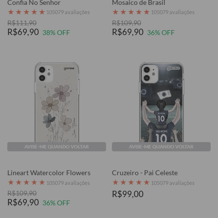
Confia No Senhor
Mosaico de Brasil
★
★
★
★
★
★
★
★
★
★
105079 avaliações
105079 avaliações
R$111,90
R$109,90
R$69,90
R$69,90
38% OFF
36% OFF
AVISE-ME QUANDO VOLTAR
AVISE-ME QUANDO VOLTAR
Lineart Watercolor Flowers
Cruzeiro - Pai Celeste
★
★
★
★
★
★
★
★
★
★
105079 avaliações
105079 avaliações
R$109,90
R$99,00
R$69,90
36% OFF