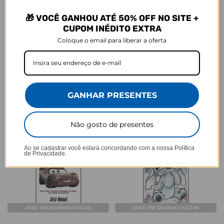
🎁 VOCÊ GANHOU ATÉ 50% OFF NO SITE +
AVISE-ME QUANDO VOLTAR
AVISE-ME QUANDO VOLTAR
CUPOM INÉDITO EXTRA
Coloque o email para liberar a oferta
Mural de Memórias
Capinha para celular - The
Aristocats - Marie Watercolor
★
★
★
★
★
105079 avaliações
Nature
★
★
★
★
★
105079 avaliações
R$99,90
R$111,90
R$69,90
38% OFF
GANHAR PRESENTES
Não gosto de presentes
Ao se cadastrar você estará concordando com a nossa
Política
de Privacidade.
AVISE-ME QUANDO VOLTAR
AVISE-ME QUANDO VOLTAR