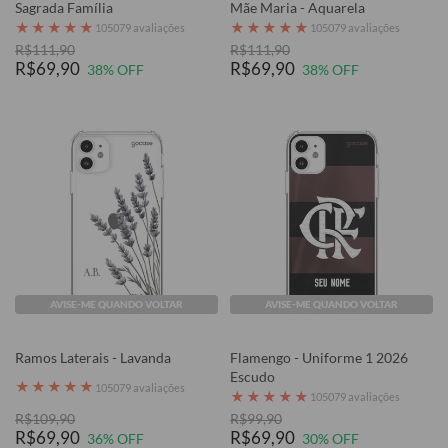
Sagrada Família
Mãe Maria - Aquarela
★
★
★
★
★
★
★
★
★
★
105079 avaliações
105079 avaliações
R$111,90
R$111,90
R$69,90
R$69,90
38% OFF
38% OFF
AVISE-ME QUANDO VOLTAR
AVISE-ME QUANDO VOLTAR
Ramos Laterais - Lavanda
Flamengo - Uniforme 1 2026
Escudo
★
★
★
★
★
105079 avaliações
★
★
★
★
★
105079 avaliações
R$109,90
R$99,90
R$69,90
R$69,90
36% OFF
30% OFF