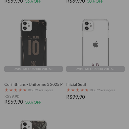
R$69,90
R$69,90
36% OFF
30% OFF
AVISE-ME QUANDO VOLTAR
AVISE-ME QUANDO VOLTAR
Corinthians - Uniforme 3 2025 P
Inicial Sutil
★
★
★
★
★
★
★
★
★
★
105079 avaliações
105079 avaliações
R$99,90
R$99,90
R$69,90
30% OFF