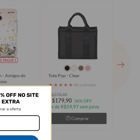
2, PAGUE 1
h - Amigos do
Tote Pop - Clear
Ursinho 
ono
Nature
★
★
★
★
★
482 avaliações
★
★
★
105079 avaliações
% OFF NO SITE
R$279,90
R$91,90
R$179,90
R$49,9
6% OFF
36% OFF
O EXTRA
3x de R$59,97 sem juros
rar a oferta
Comprar
Comprar