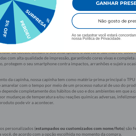
GANHAR PRES
Não gosto de pre
Ao se cadastrar você estará concorda
nossa
Política de Privacidade.
elular da Gocase deixam o seu smartphone a sua cara. São mais de 1000
idas com alta qualidade de impressão, garantindo cores vivas e completa
do, protegem o seu smartphone contra impactos, arranhões e sujeira oca
nto da capinha, nossa capinha tem como matéria-prima principal o TPU 
e amarelar com o tempo por meio de um processo natural de uso do produ
 depende completamente dos hábitos de uso e dos ambientes em que a c
a por mudanças de temperatura e/ou reações químicas adversas, infelizmen
roduto pode vir a acontecer.
os personalizados (
estampados ou customizados com nome/foto
) são f
a você, de acordo com a opção escolhida no momento da compra.