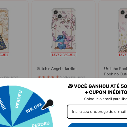
AGUE 1
LEVE 2, PAGUE 1
LEVE 
Stitch e Angel - Jardim
Ursinho Poo
Pooh no Out
★
★
★
★
★
79 avaliações
105079 avaliações
★
★
★
★
★
🎁 VOCÊ GANHOU ATÉ 50
R$91,90
R$91,90
R$49,90
R$49,90
OFF
46% OFF
4
+ CUPOM INÉDIT
Coloque o email para libe
prar
Comprar