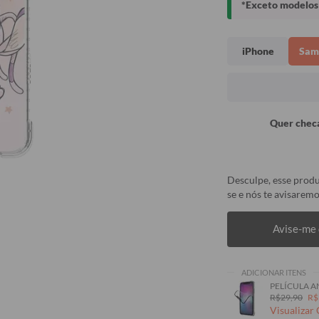
*Exceto modelos 
iPhone
Sam
Quer checa
Desculpe, esse produ
se e nós te avisaremo
Avise-me 
ADICIONAR ITENS
PELÍCULA A
R$29,90
R$
Visualizar