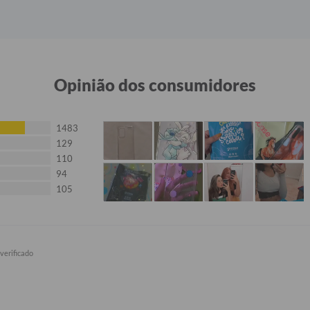
Opinião dos consumidores
1483
129
110
94
105