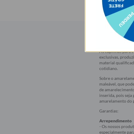
Descrição
As capinhas para c
exclusivas, produz
material qualifica
cotidiano.
Sobre o amarelame
maleável, que pod
de amarelecimento
inserida, pois sej
amarelamento do p
Garantias:
Arrependimento
- Os nossos produt
especialmente par