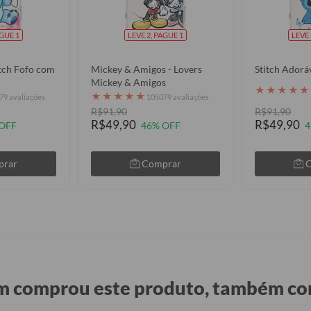
AGUE 1
LEVE 2, PAGUE 1
LEVE 
titch Fofo com
Mickey & Amigos - Lovers
Stitch Adorá
Mickey & Amigos
★
★
★
★
★
★
★
★
★
★
79 avaliações
105079 avaliações
R$91,90
R$91,90
R$49,90
R$49,90
OFF
46% OFF
4
prar
Comprar
 comprou este produto, também c