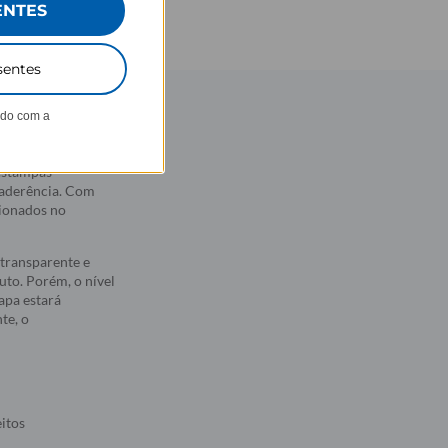
ENTES
sentes
ndo com a
 estampas
 aderência. Com
sionados no
transparente e
to. Porém, o nível
apa estará
te, o
eitos