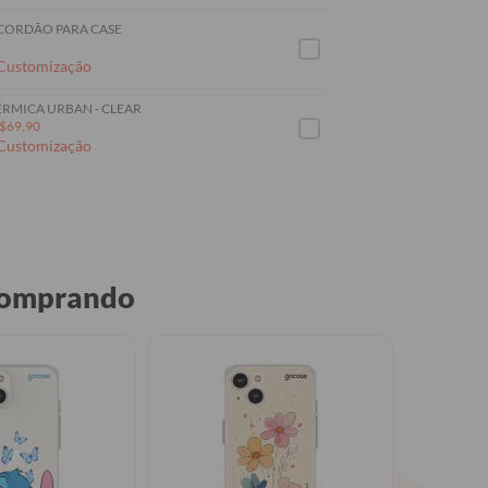
 CORDÃO PARA CASE
 Customização
RMICA URBAN - CLEAR
$69,90
 Customização
 comprando