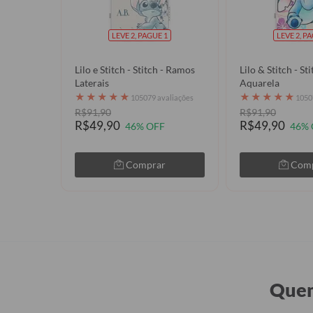
LEVE 2, PAGUE 1
LEVE 2, P
Lilo e Stitch - Stitch - Ramos
Lilo & Stitch - S
Laterais
Aquarela
★
★
★
★
★
★
★
★
★
★
105079 avaliações
1050
R$91,90
R$91,90
R$49,90
R$49,90
46% OFF
46% 
Comprar
Com
Quem