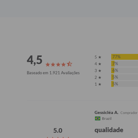
4,5
77%
5 ★
7%
4 ★
6%
3 ★
Baseado em 1.921 Avaliações
5%
2 ★
5%
1 ★
Gessicléa A.
Brazil
qualidade