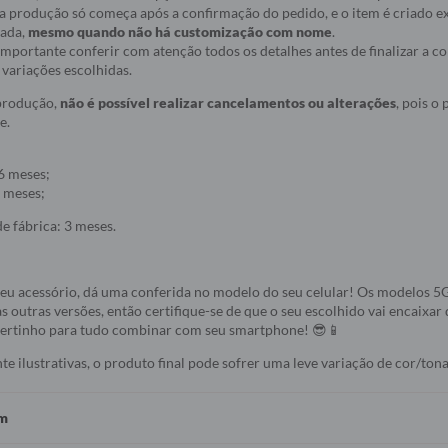
ue a produção só começa após a confirmação do pedido, e o item é criado
nada,
mesmo quando não há customização com nome
.
r importante conferir com atenção todos os detalhes antes de finalizar a 
variações escolhidas.
 produção,
não é possível realizar cancelamentos ou alterações
, pois o
e.
6 meses;
 meses;
e fábrica: 3 meses.
seu acessório, dá uma conferida no modelo do seu celular! Os modelos 
s outras versões, então certifique-se de que o seu escolhido vai encaixar 
 certinho para tudo combinar com seu smartphone! 😎📱
 ilustrativas, o produto final pode sofrer uma leve variação de cor/tona
em