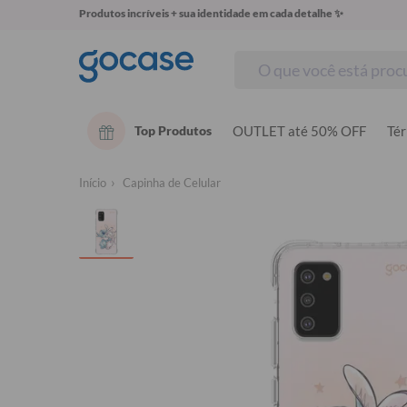
Produtos incríveis + sua identidade em cada detalhe ✨
Top Produtos
OUTLET até 50% OFF
Té
Início
Capinha de Celular