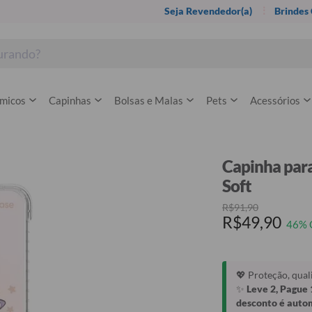
Seja Revendedor(a)
Brindes
rmicos
Capinhas
Bolsas e Malas
Pets
Acessórios
Capinha para 
Soft
R$91,90
R$49,90
46% 
💖 Proteção, qua
✨
Leve 2, Pague 
desconto é auto