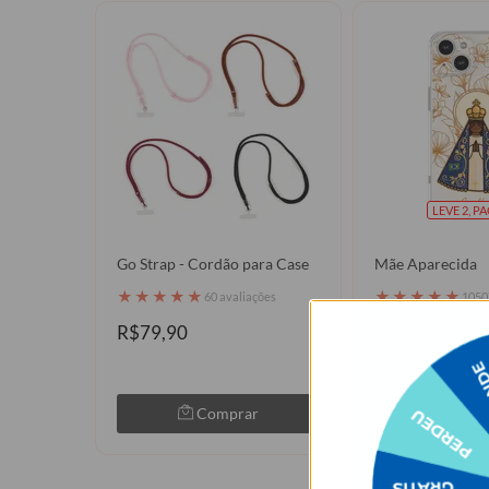
LEVE 2, P
Go Strap - Cordão para Case
Mãe Aparecida
★
★
★
★
★
★
★
★
★
★
60 avaliações
1050
R$79,90
R$91,90
R$49,90
46% 
Comprar
Com