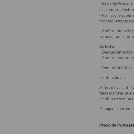
- Isso significa q
a estampa selecio
- Por isso, é supe
modelo, estampa e 
- Após o início da
retornar ao estoqu
Defeito
- Descascamento: 
- Amarelamento: 6
- Demais defeitos d
Ei, atenção aí!
Antes de garantir 
telas maiores que a
de olho e escolha
*Imagens meramente
Prazo de Postag