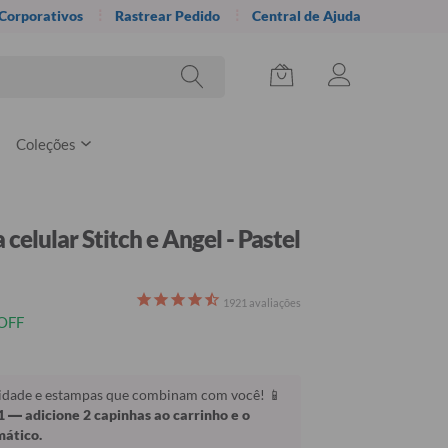
 Corporativos
Rastrear Pedido
Central de Ajuda
Coleções
celular Stitch e Angel - Pastel
1921
avaliações
OFF
lidade e estampas que combinam com você! 📱
1
— adicione 2 capinhas ao carrinho e o
mático.