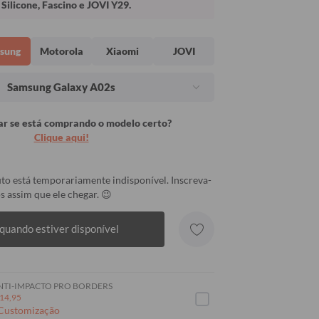
Silicone, Fascino e JOVI Y29.
sung
Motorola
Xiaomi
JOVI
Samsung Galaxy A02s
r se está comprando o modelo certo?
Clique aqui!
to está temporariamente indisponível. Inscreva-
s assim que ele chegar. 😉
quando estiver disponível
NTI-IMPACTO PRO BORDERS
14,95
 Customização