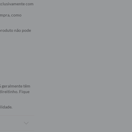
 exclusivamente com
compra, como
 produto não pode
5G geralmente têm
direitinho. Fique
lidade.