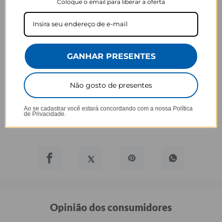
Coloque o email para liberar a oferta
Ei, atenção aí!
Antes de garantir seu acessório, dá uma conferida no modelo do
seu celular! Os modelos 5G geralmente têm telas maiores que as
outras versões, então certifique-se de que o seu escolhido vai
GANHAR PRESENTES
encaixar direitinho. Fique de olho e escolha certinho para tudo
combinar com seu smartphone! 😎📱
Não gosto de presentes
*Imagens meramente ilustrativas, o produto final pode sofrer uma
leve variação de cor/tonalidade.
Ao se cadastrar você estará concordando com a nossa
Política
de Privacidade.
Prazo de Postagem
Opinião dos consumidores