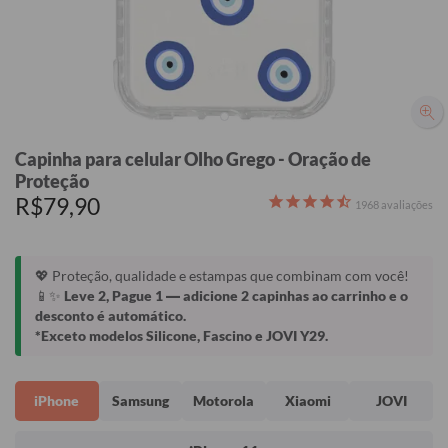
Capinha para celular Olho Grego - Oração de
Proteção
R$79,90
1968
avaliações
💖 Proteção, qualidade e estampas que combinam com você!
📱✨
Leve 2, Pague 1
— adicione 2 capinhas ao carrinho e o
desconto é automático.
*Exceto modelos Silicone, Fascino e JOVI Y29.
iPhone
Samsung
Motorola
Xiaomi
JOVI