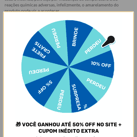
reações químicas adversas, infelizmente, o amarelamento do
produto pode vir a acontecer.
Garantias:
Arrependimento
- Os nossos produtos personalizados (
estampados ou
customizados com nome/foto
) são feitos especialmente para você,
de acordo com a opção escolhida no momento da compra.
- Isso significa que a produção só começa após a confirmação do
pedido, e o item é criado exclusivamente com a estampa
selecionada,
mesmo quando não há customização com nome
.
- Por isso, é super importante conferir com atenção todos os
detalhes antes de finalizar a compra, como modelo, estampa e
variações escolhidas.
- Após o início da produção,
não é possível realizar
cancelamentos ou alterações
, pois o produto não pode retornar
ao estoque.
Defeito
- Descascamento: 6 meses;
🎁 VOCÊ GANHOU ATÉ 50% OFF NO SITE +
- Amarelamento: 6 meses;
CUPOM INÉDITO EXTRA
- Demais defeitos de fábrica: 3 meses.