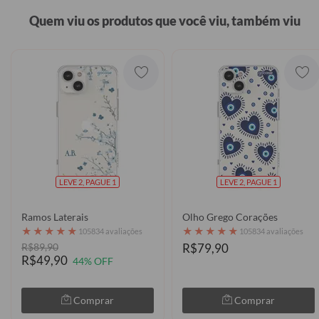
Quem viu os produtos que você viu, também viu
LEVE 2, PAGUE 1
LEVE 2, PAGUE 1
Ramos Laterais
Olho Grego Corações
★
★
★
★
★
★
★
★
★
★
105834 avaliações
105834 avaliações
R$89,90
R$79,90
R$49,90
44% OFF
Comprar
Comprar