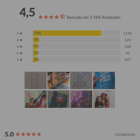
4,5
Baseado em 1.968 Avaliações
78%
5 ★
1530
7%
4 ★
129
5%
3 ★
108
5%
2 ★
94
5%
1 ★
107
05/08/2026