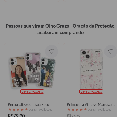
Pessoas que viram Olho Grego - Oração de Proteção,
acabaram comprando
LEVE 2, PAGUE 1
LEVE 2, PAGUE 1
Personalize com sua Foto
Primavera Vintage Manuscrita
★
★
★
★
★
★
★
★
★
★
105834 avaliações
105834 avaliações
R$79,90
R$89,90