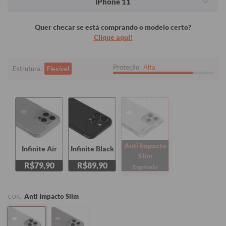
iPhone 11
Quer checar se está comprando o modelo certo?
Clique aqui!
Proteção:
Alta
Estrutura:
Flexível
Anti Impacto
Infinite Air
Infinite Black
Slim
R$79,90
R$89,90
Esgotado
Anti Impacto Slim
COR: