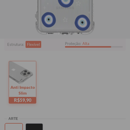
Samsung Galaxy M32
Quer checar se está comprando o modelo certo?
Clique aqui!
i
Tem dúvidas sobre as capas?
Proteção:
Alta
Estrutura:
Flexível
Anti Impacto
Slim
R$59,90