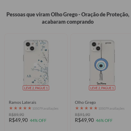
Pessoas que viram Olho Grego - Oração de Proteção,
acabaram comprando
LEVE 2, PAGUE 1
LEVE 2, PAGUE 1
Ramos Laterais
Olho Grego
★
★
★
★
★
★
★
★
★
★
105079 avaliações
105079 avaliações
R$89,90
R$91,90
R$49,90
R$49,90
44% OFF
46% OFF