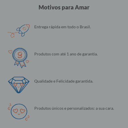
4,6
Baseado em 27.345 Avaliações
82%
5 ★
22474
6%
4 ★
1579
4%
3 ★
1002
4%
2 ★
978
4%
1 ★
1312