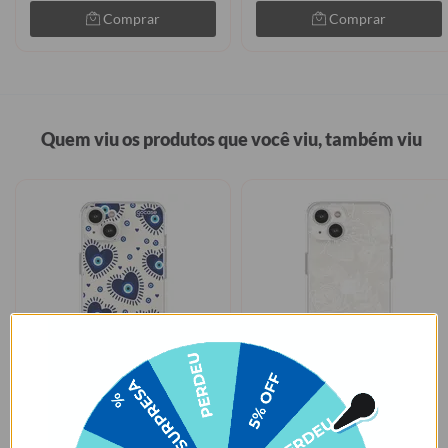
Comprar
Comprar
Quem viu os produtos que você viu, também viu
LEVE 2, PAGUE 1
LEVE 2, PAGUE 1
Olho Grego Corações
Floral White
★
★
★
★
★
★
★
★
★
★
105079 avaliações
105079 avaliações