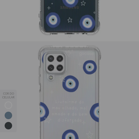
Capinha para celular Olho Grego - Oração de
Proteção
R$59,90
27345
avaliações
💖 Proteção, qualidade e estampas que combinam com você!
📱✨
Leve 2, Pague 1
— adicione 2 capinhas ao carrinho e o
COR DO
desconto é automático.
CELULAR
*Exceto modelos Silicone, Fascino e JOVI Y29.
iPhone
Samsung
Motorola
Xiaomi
JOVI