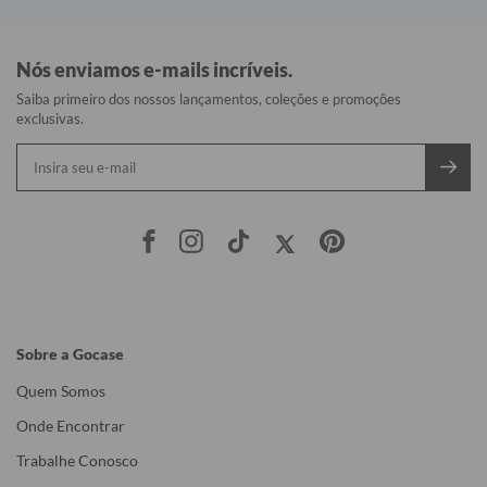
07/08/2026
Naoel A.
Brazil
Capa personalizada
Amo as capas de celular da Gocase
Personalize com sua Foto
Este comentário foi útil?
0
06/08/2026
Diego R.
Brazil
Excelente
Top de linha ,melhor qualidade
Flamengo - Rei do Rio
Este comentário foi útil?
0