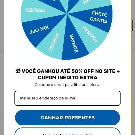
R$79,90
R$89,90
R$49,90
44% OFF
Comprar
Comprar
Descrição
🎁 VOCÊ GANHOU ATÉ 50% OFF NO SITE +
CUPOM INÉDITO EXTRA
As capinhas para celular da Gocase deixam o seu smartphone a sua
cara. São mais de 1000 estampas exclusivas, produzidas com alta
Coloque o email para liberar a oferta
qualidade de impressão, garantindo cores vivas e completa
aderência. Com material qualificado, protegem o seu smartphone
contra impactos, arranhões e sujeira ocasionados no cotidiano.
Sobre o amarelamento da capinha, nossa capinha tem como
matéria-prima principal o TPU transparente e maleável, que pode
GANHAR PRESENTES
amarelar com o tempo por meio de um processo natural de uso do
produto. Porém, o nível de amarelecimento depende
completamente dos hábitos de uso e dos ambientes em que a capa