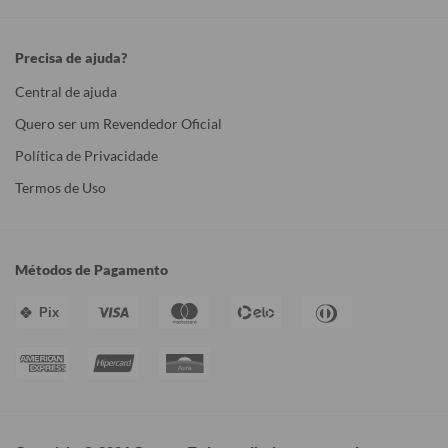
06/08/2026
Marcia T.
Brazil
amei
muito bonito e de exelente qualidade.
Disney Princesas - Princesas Jardim Encantado
Este comentário foi útil?
0
<
1
2
3
>
Motivos para Amar