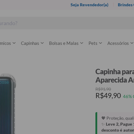
Seja Revendedor(a)
Brindes
rmicos
Capinhas
Bolsas e Malas
Pets
Acessórios
Capinha para
Aparecida A
R$91,90
R$49,90
46% 
💖 Proteção, qua
✨
Leve 2, Pague 
desconto é auto