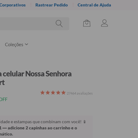
 Corporativos
Rastrear Pedido
Central de Ajuda
Coleções
 celular Nossa Senhora
rt
27464
avaliações
OFF
lidade e estampas que combinam com você! 📱
1
— adicione 2 capinhas ao carrinho e o
mático.