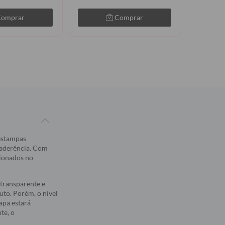
Comprar
Comprar
 estampas
 aderência. Com
sionados no
transparente e
to. Porém, o nível
apa estará
te, o