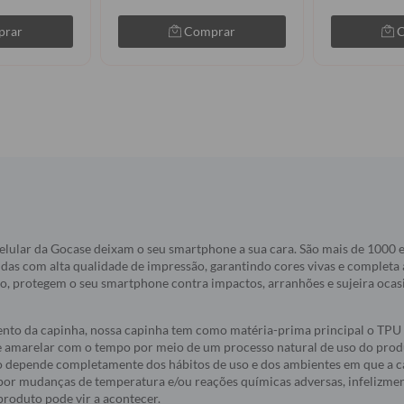
prar
Comprar
elular da Gocase deixam o seu smartphone a sua cara. São mais de 1000
idas com alta qualidade de impressão, garantindo cores vivas e completa
do, protegem o seu smartphone contra impactos, arranhões e sujeira oca
nto da capinha, nossa capinha tem como matéria-prima principal o TPU 
e amarelar com o tempo por meio de um processo natural de uso do produ
 depende completamente dos hábitos de uso e dos ambientes em que a c
a por mudanças de temperatura e/ou reações químicas adversas, infelizmen
roduto pode vir a acontecer.