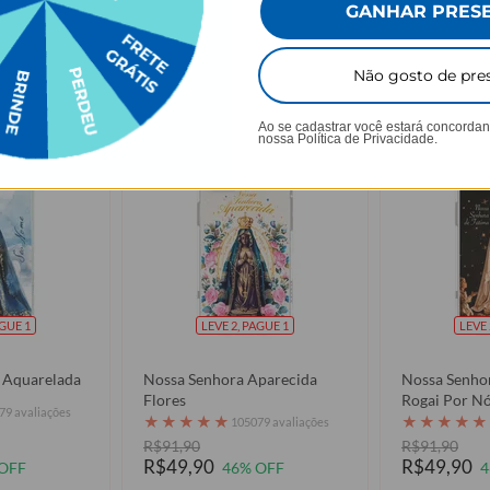
GANHAR PRES
 viu os produtos que você viu, tamb
Não gosto de pre
Ao se cadastrar você estará concorda
nossa
Política de Privacidade.
AGUE 1
LEVE 2, PAGUE 1
LEVE 
a Aquarelada
Nossa Senhora Aparecida
Nossa Senhor
Flores
Rogai Por N
79 avaliações
★
★
★
★
★
★
★
★
★
★
105079 avaliações
R$91,90
R$91,90
R$49,90
R$49,90
OFF
46% OFF
4