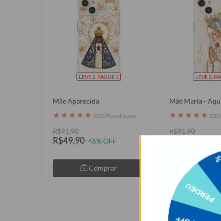
LEVE 2, PAGUE 1
LEVE 2, P
Mãe Aparecida
Mãe Maria - Aqu
★
★
★
★
★
★
★
★
★
★
105079 avaliações
1050
R$91,90
R$91,90
R$49,90
R$49,90
46% OFF
46% 
Comprar
Com