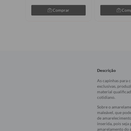
Comprar
Com
Descrição
As capinhas para c
exclusivas, produz
material qualifica
cotidiano.
Sobre o amarelame
maleável, que pod
de amarelecimento
inserida, pois sej
amarelamento do p