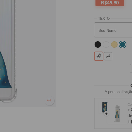
R$49,90
Seu No
A personalização
+ 
+
de
+