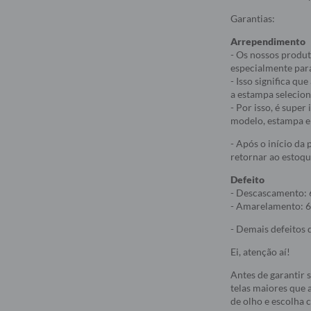
Garantias:
Arrependimento
- Os nossos produt
especialmente par
- Isso significa q
a estampa selecio
- Por isso, é supe
modelo, estampa e 
- Após o início da
retornar ao estoqu
Defeito
- Descascamento: 
- Amarelamento: 6
- Demais defeitos d
Ei, atenção aí!
Antes de garantir 
telas maiores que a
de olho e escolha