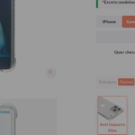
*Exceto modelos 
iPhone
Sam
Quer checa
Estrutura:
Flexível
Anti Impacto
Slim