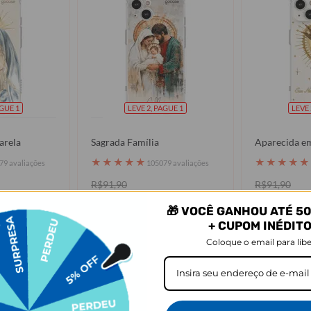
AGUE 1
LEVE 2, PAGUE 1
LEVE 
arela
Sagrada Família
Aparecida e
★
★
★
★
★
★
★
★
★
★
79 avaliações
105079 avaliações
R$91,90
R$91,90
R$49,90
R$49,90
OFF
46% OFF
4
🎁 VOCÊ GANHOU ATÉ 50
+ CUPOM INÉDIT
prar
Comprar
Coloque o email para libe