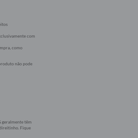
eitos
 exclusivamente com
compra, como
 produto não pode
5G geralmente têm
direitinho. Fique