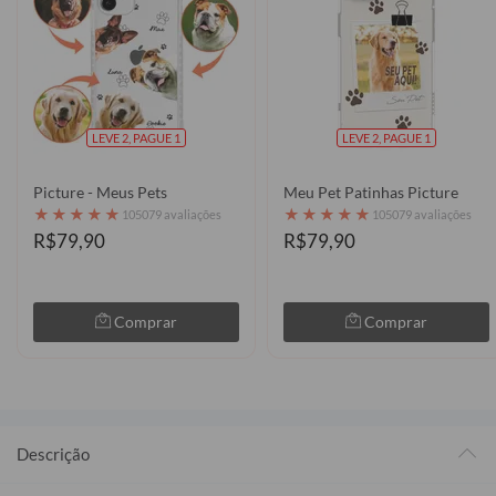
LEVE 2, PAGUE 1
LEVE 2, PAGUE 1
Picture - Meus Pets
Meu Pet Patinhas Picture
★
★
★
★
★
★
★
★
★
★
105079 avaliações
105079 avaliações
R$79,90
R$79,90
Comprar
Comprar
Descrição