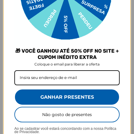
- Por isso, é super importante conferir com atenção todos os
detalhes antes de finalizar a compra, como modelo, estampa e
variações escolhidas.
- Após o início da produção,
não é possível realizar
cancelamentos ou alterações
, pois o produto não pode retornar
ao estoque.
Defeito
🎁 VOCÊ GANHOU ATÉ 50% OFF NO SITE +
- Descascamento: 6 meses;
CUPOM INÉDITO EXTRA
- Amarelamento: 6 meses;
Coloque o email para liberar a oferta
- Demais defeitos de fábrica: 3 meses.
Ei, atenção aí!
Antes de garantir seu acessório, dá uma conferida no modelo do
seu celular! Os modelos 5G geralmente têm telas maiores que as
GANHAR PRESENTES
outras versões, então certifique-se de que o seu escolhido vai
encaixar direitinho. Fique de olho e escolha certinho para tudo
combinar com seu smartphone! 😎📱
Não gosto de presentes
*Imagens meramente ilustrativas, o produto final pode sofrer uma
leve variação de cor/tonalidade.
Ao se cadastrar você estará concordando com a nossa
Política
de Privacidade.