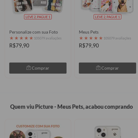
LEVE 2, PAGUE 1
LEVE 2, PAGUE 1
Personalize com sua Foto
Meus Pets
★
★
★
★
★
★
★
★
★
★
105079 avaliações
105079 avaliações
R$79,90
R$79,90
Comprar
Comprar
Quem viu Picture - Meus Pets, acabou comprando