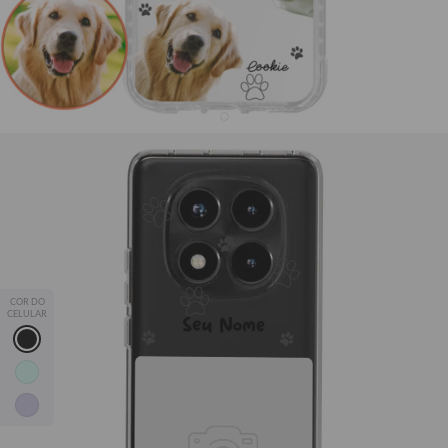
Capinha para celular Picture - Meus Pets
R$59,90
36408
avaliações
💖 Proteção, qualidade e estampas que combinam com você!
📱✨
Leve 2, Pague 1
— adicione 2 capinhas ao carrinho e o
desconto é automático.
COR DO
*Exceto modelos Silicone, Fascino e JOVI Y29.
CELULAR
Seu Nome
iPhone
Samsung
Motorola
Xiaomi
JOVI
Xiaomi Redmi Note 14 Pro 5G