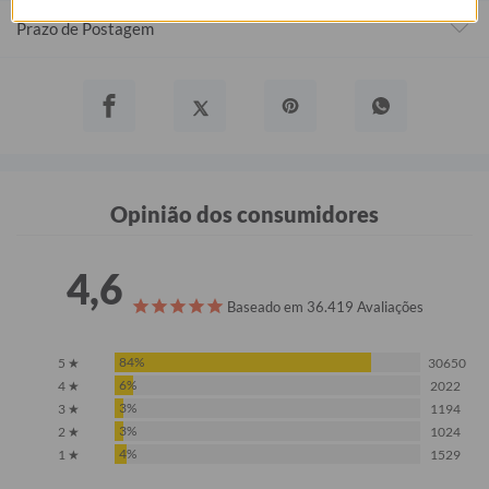
Prazo de Postagem
Opinião dos consumidores
4,6
Baseado em 36.419 Avaliações
84%
5 ★
30650
6%
4 ★
2022
3%
3 ★
1194
3%
2 ★
1024
4%
1 ★
1529