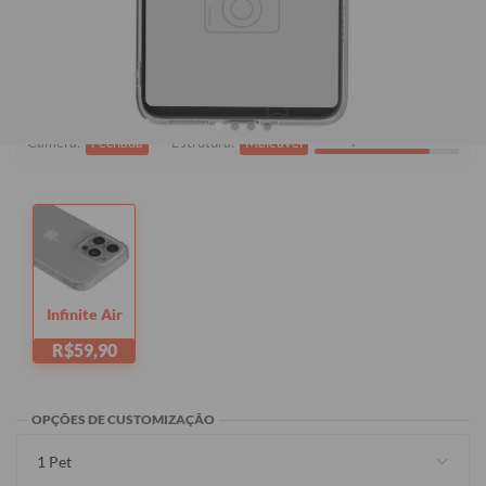
Quer checar se está comprando o modelo certo?
Clique aqui!
i
Tem dúvidas sobre as capas?
Proteção:
Alta
Câmera:
Fechada
Estrutura:
Maleável
Infinite Air
R$59,90