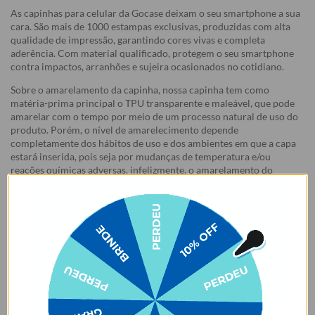
As capinhas para celular da Gocase deixam o seu smartphone a sua
cara. São mais de 1000 estampas exclusivas, produzidas com alta
qualidade de impressão, garantindo cores vivas e completa
aderência. Com material qualificado, protegem o seu smartphone
contra impactos, arranhões e sujeira ocasionados no cotidiano.
Sobre o amarelamento da capinha, nossa capinha tem como
matéria-prima principal o TPU transparente e maleável, que pode
amarelar com o tempo por meio de um processo natural de uso do
produto. Porém, o nível de amarelecimento depende
completamente dos hábitos de uso e dos ambientes em que a capa
estará inserida, pois seja por mudanças de temperatura e/ou
reações químicas adversas, infelizmente, o amarelamento do
produto pode vir a acontecer.
Garantias:
Arrependimento
- Os nossos produtos personalizados (
estampados ou
customizados com nome/foto
) são feitos especialmente para você,
de acordo com a opção escolhida no momento da compra.
- Isso significa que a produção só começa após a confirmação do
pedido, e o item é criado exclusivamente com a estampa
selecionada,
mesmo quando não há customização com nome
.