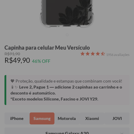
Capinha para celular Meu Versículo
R$91,90
1956
avaliações
R$49,90
46% OFF
💖 Proteção, qualidade e estampas que combinam com você!
📱✨
Leve 2, Pague 1
— adicione 2 capinhas ao carrinho e o
desconto é automático.
*Exceto modelos Silicone, Fascino e JOVI Y29.
iPhone
Samsung
Motorola
Xiaomi
JOVI
Samsung Galaxy A20