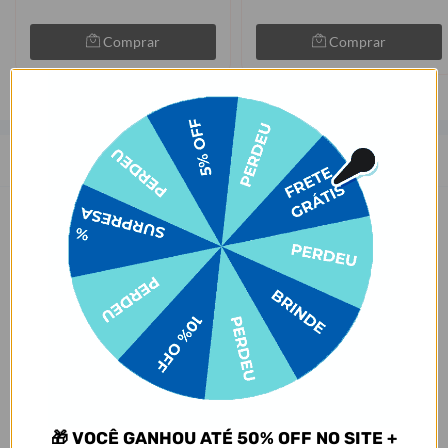
Comprar
Comprar
Descrição
As capinhas para celular da Gocase deixam o seu smartphone a sua
cara. São mais de 1000 estampas exclusivas, produzidas com alta
qualidade de impressão, garantindo cores vivas e completa
aderência. Com material qualificado, protegem o seu smartphone
contra impactos, arranhões e sujeira ocasionados no cotidiano.
Sobre o amarelamento da capinha, nossa capinha tem como
matéria-prima principal o TPU transparente e maleável, que pode
amarelar com o tempo por meio de um processo natural de uso do
produto. Porém, o nível de amarelecimento depende
completamente dos hábitos de uso e dos ambientes em que a capa
estará inserida, pois seja por mudanças de temperatura e/ou
🎁 VOCÊ GANHOU ATÉ 50% OFF NO SITE +
reações químicas adversas, infelizmente, o amarelamento do