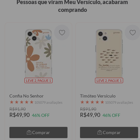
Pessoas que viram Meu Versículo, acabaram
comprando
LEVE 2, PAGUE 1
LEVE 2, PAGUE 1
Confia No Senhor
Timóteo Versículo
★
★
★
★
★
★
★
★
★
★
105079 avaliações
105079 avaliações
R$91,90
R$91,90
R$49,90
R$49,90
46% OFF
46% OFF
Comprar
Comprar