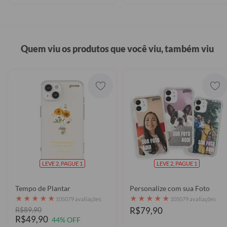
Quem viu os produtos que você viu, também viu
LEVE 2, PAGUE 1
LEVE 2, PAGUE 1
Tempo de Plantar
Personalize com sua Foto
★
★
★
★
★
★
★
★
★
★
105079 avaliações
105079 avaliações
R$89,90
R$79,90
R$49,90
44% OFF