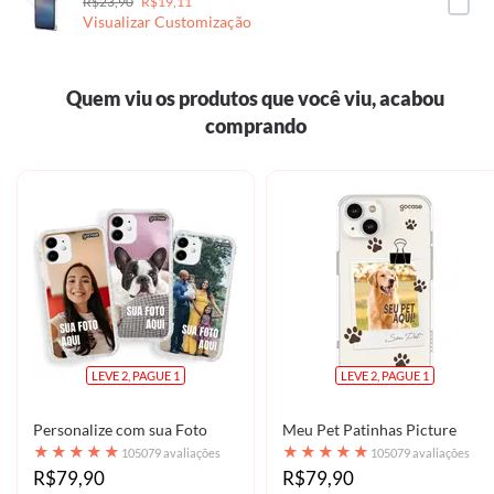
R$23,90
R$19,11
Visualizar Customização
Quem viu os produtos que você viu, acabou
comprando
LEVE 2, PAGUE 1
LEVE 2, PAGUE 1
Personalize com sua Foto
Meu Pet Patinhas Picture
★
★
★
★
★
★
★
★
★
★
105079 avaliações
105079 avaliações
R$79,90
R$79,90