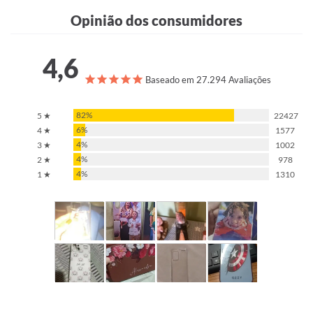
Opinião dos consumidores
4,6
Baseado em 27.294 Avaliações
82%
5 ★
22427
6%
4 ★
1577
4%
3 ★
1002
4%
2 ★
978
4%
1 ★
1310