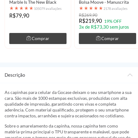
Marble Is The New Black
Bolsa Moove - Manuscrita
★
★
★
★
★
★
★
★
★
★
105079 avaliações
2178 avaliações
R$79,90
R$269,90
R$219,90
19% OFF
3x de R$73,30 sem juros
Comprar
Comprar
Descrição
As capinhas para celular da Gocase deixam o seu smartphone a sua
cara. São mais de 1000 estampas exclusivas, produzidas com alta
qualidade de impressão, garantindo cores vivas e completa
aderência. Com material qualificado, protegem o seu smartphone
contra impactos, arranhões e sujeira ocasionados no cotidiano.
Sobre o amarelamento da capinha, nossa capinha tem como
matéria-prima principal o TPU transparente e maleável, que pode
amarelar com o tempo por meio de um processo natural de uso do