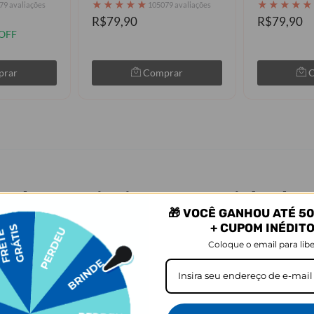
★
★
★
★
★
★
★
★
★
★
79 avaliações
105079 avaliações
R$79,90
R$79,90
OFF
prar
Comprar
rodutos mais vistos em Capinha de C
🎁 VOCÊ GANHOU ATÉ 50
+ CUPOM INÉDIT
Coloque o email para libe