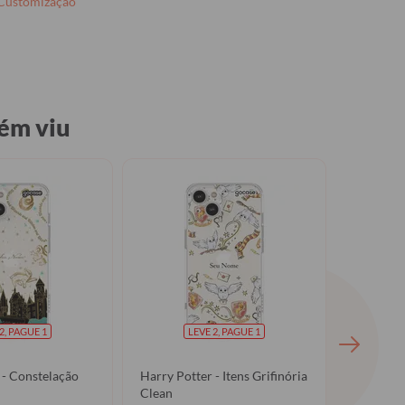
 Customização
ém viu
2, PAGUE 1
LEVE 2, PAGUE 1
 - Constelação
Harry Potter - Itens Grifinória
Harry Po
Clean
★
★
★