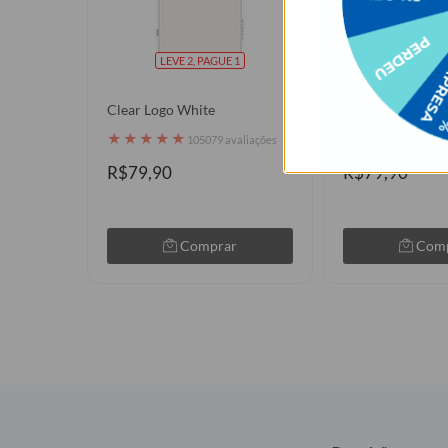
LEVE 2, PAGUE 1
LEVE 2, P
Clear Logo White
Personalize com
★
★
★
★
★
★
★
★
★
★
105079 avaliações
1050
R$79,90
R$79,90
Comprar
Com