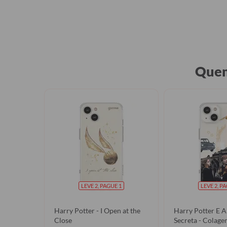
Quem
LEVE 2, PAGUE 1
LEVE 2, P
Harry Potter - I Open at the
Harry Potter E 
Close
Secreta - Cola