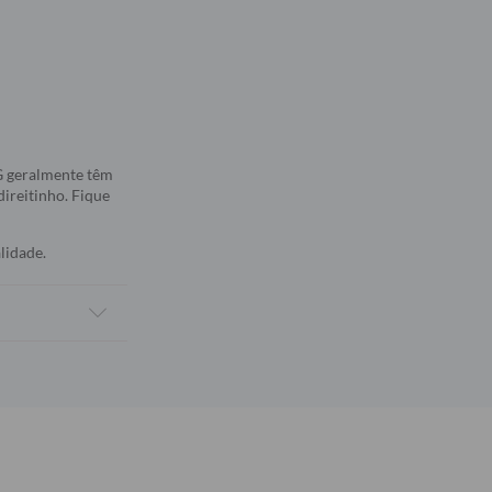
5G geralmente têm
direitinho. Fique
lidade.