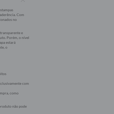
 estampas
 aderência. Com
sionados no
transparente e
to. Porém, o nível
apa estará
te, o
eitos
 exclusivamente com
compra, como
 produto não pode