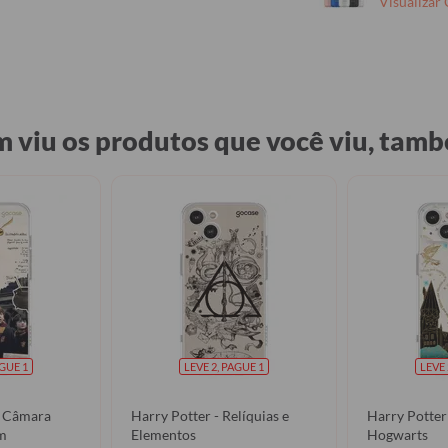
Visualizar
 viu os produtos que você viu, tamb
AGUE 1
LEVE 2, PAGUE 1
LEVE 
A Câmara
Harry Potter - Relíquias e
Harry Potter
gem
Elementos
Hogwarts