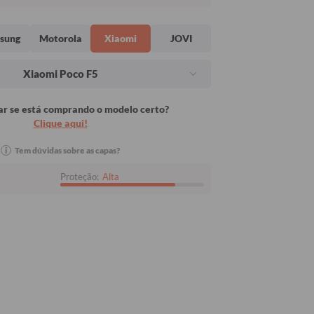
sung
Motorola
Xiaomi
JOVI
Xiaomi Poco F5
r se está comprando o modelo certo?
Clique aqui!
i
Tem dúvidas sobre as capas?
Proteção:
Alta