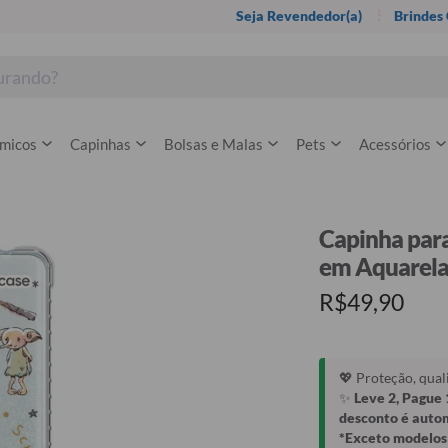
Seja Revendedor(a)
Brindes
rmicos
Capinhas
Bolsas e Malas
Pets
Acessórios
Capinha para
em Aquarel
R$49,90
💖 Proteção, qua
✨
Leve 2, Pague 
desconto é auto
*Exceto modelos 