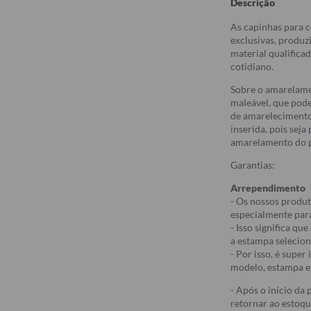
Descrição
As capinhas para c
exclusivas, produz
material qualifica
cotidiano.
Sobre o amarelame
maleável, que pod
de amarelecimento
inserida, pois sej
amarelamento do p
Garantias:
Arrependimento
- Os nossos produt
especialmente par
- Isso significa q
a estampa selecio
- Por isso, é supe
modelo, estampa e 
- Após o início da
retornar ao estoqu