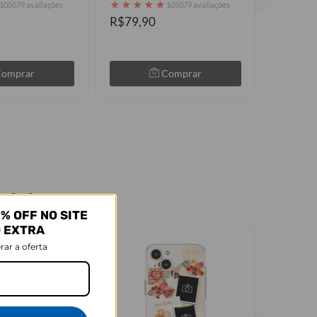
★
★
★
★
★
105079 avaliações
105079 avaliações
R$79,90
R$79,9
Comprar
Comprar
elular
% OFF NO SITE
O EXTRA
rar a oferta