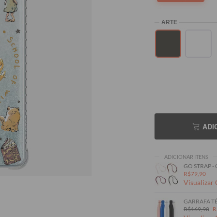
ADI
ADICIONAR ITENS
GO STRAP -
R$79,90
Visualizar
GARRAFA TÉ
R$169,90
R