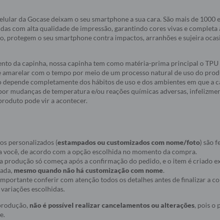
elular da Gocase deixam o seu smartphone a sua cara. São mais de 1000
idas com alta qualidade de impressão, garantindo cores vivas e completa
do, protegem o seu smartphone contra impactos, arranhões e sujeira oca
nto da capinha, nossa capinha tem como matéria-prima principal o TPU 
e amarelar com o tempo por meio de um processo natural de uso do produ
 depende completamente dos hábitos de uso e dos ambientes em que a c
a por mudanças de temperatura e/ou reações químicas adversas, infelizmen
roduto pode vir a acontecer.
os personalizados (
estampados ou customizados com nome/foto
) são f
a você, de acordo com a opção escolhida no momento da compra.
ue a produção só começa após a confirmação do pedido, e o item é criado
nada,
mesmo quando não há customização com nome
.
r importante conferir com atenção todos os detalhes antes de finalizar a 
variações escolhidas.
 produção,
não é possível realizar cancelamentos ou alterações
, pois o
e.