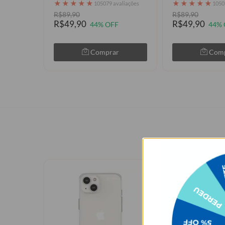
★
★
★
★
★
★
★
★
★
★
105079 avaliações
1050
R$89,90
R$89,90
R$49,90
R$49,90
44% OFF
44% 
Comprar
Com
Os p