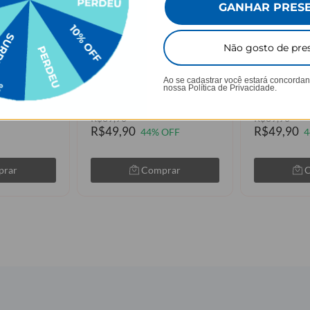
GANHAR PRES
AGUE 1
LEVE 2, PAGUE 1
LEVE 
Não gosto de pre
 sua Foto
Delicate Bloom
Safari Glam
Ao se cadastrar você estará concorda
nossa
Política de Privacidade.
★
★
★
★
★
★
★
★
★
★
79 avaliações
105079 avaliações
R$89,90
R$89,90
R$49,90
R$49,90
44% OFF
4
prar
Comprar