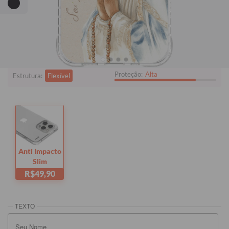
Quer checar se está comprando o modelo certo?
Clique aqui!
i
Tem dúvidas sobre as capas?
Proteção:
Alta
Estrutura:
Flexível
Anti Impacto
Slim
R$49,90