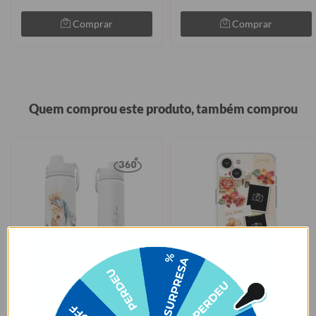
Comprar
Comprar
Quem comprou este produto, também comprou
GANHE UMA BASE
LEVE 2, PAGUE 1
+15
Garrafa Térmica Fresh + Ebook - Mãe Maria - Aquarela
Floral Scrapbook