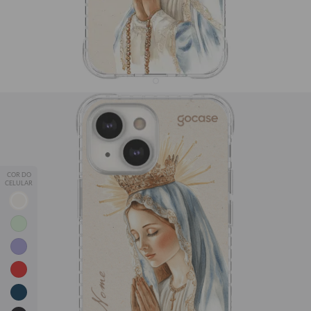
Capinha para celular Mãe Maria - Aquarela
R$91,90
27684
avaliações
R$49,90
46% OFF
COR DO
CELULAR
💖 Proteção, qualidade e estampas que combinam com você!
📱✨
Leve 2, Pague 1
— adicione 2 capinhas ao carrinho e o
desconto é automático.
*Exceto modelos Silicone, Fascino e JOVI Y29.
iPhone
Samsung
Motorola
Xiaomi
JOVI
Seu Nome
iPhone 13 Mini