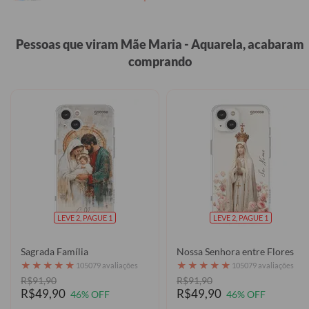
Pessoas que viram Mãe Maria - Aquarela, acabaram
comprando
LEVE 2, PAGUE 1
LEVE 2, PAGUE 1
Sagrada Família
Nossa Senhora entre Flores
★
★
★
★
★
★
★
★
★
★
105079 avaliações
105079 avaliações
R$91,90
R$91,90
R$49,90
R$49,90
46% OFF
46% OFF