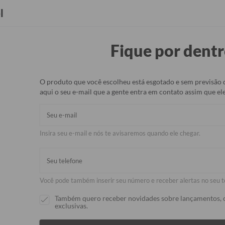
Seja Revendedor(a)
Brindes
l
Fique por dentr
rmicos
Capinhas
Bolsas e Malas
Pets
Acessórios
O produto que você escolheu está esgotado e sem previsão 
aqui o seu e-mail que a gente entra em contato assim que ele
Capa para No
Wanderlust
Insira seu e-mail e nós te avisaremos quando ele chegar.
R$269,90
R$129,90
52
Você pode também inserir seu número e receber alertas no seu t
Também quero receber novidades sobre lançamentos, 
Capas para Noteb
exclusivas.