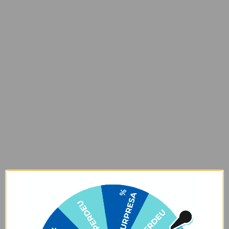
Composição:
Tecido: 100% Poliéster;
Forro: 100% Poliéster;
Como limpar:
Limpe sua pasta de notebook com um pano
levemente umedecido, utilizando sabão neutro. Seque os puxadores
e a etiqueta com pano seco após a limpeza e deixe a peça secar à
sombra. Não deixar de molho, não pôr na máquina de lavar/secar
ou secar ao sol, ok? Para deixar sua pasta incrível, siga
corretamente as instruções para lavagem.
Garantia:
Arrependimento
- Os nossos produtos personalizados (
estampados ou
customizados com nome/foto
) são feitos especialmente para você,
de acordo com a opção escolhida no momento da compra.
- Isso significa que a produção só começa após a confirmação do
pedido, e o item é criado exclusivamente com a estampa