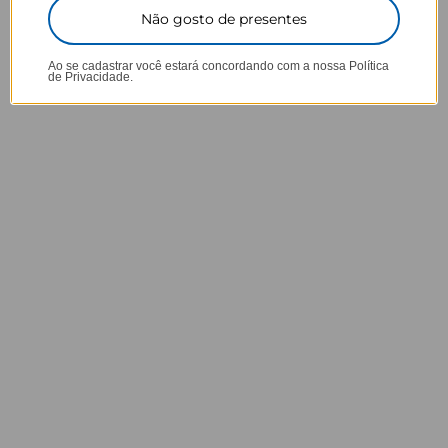
Não gosto de presentes
Ao se cadastrar você estará concordando com a nossa
Política
Opinião dos consumidores
de Privacidade.
4,6
Baseado em 36 Avaliações
83%
5 ★
30
0%
4 ★
0
6%
3 ★
2
11%
2 ★
4
0%
1 ★
0