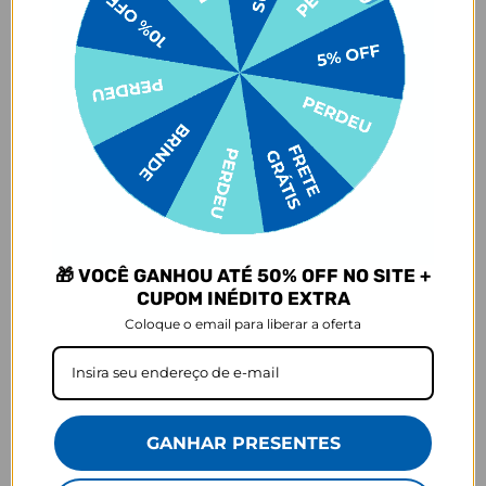
selecionada,
mesmo quando não há customização com nome
.
- Por isso, é super importante conferir com atenção todos os
detalhes antes de finalizar a compra, como modelo, estampa e
variações escolhidas.
- Após o início da produção,
não é possível realizar
cancelamentos ou alterações
, pois o produto não pode retornar
ao estoque.
Defeito
- O produto tem uma garantia de 90 dias contra defeitos de
fabricação, costura e montagem, e 6 meses contra defeitos de
personalização.
*A imagem do produto é ilustrativa e pode variar de tonalidade e
🎁 VOCÊ GANHOU ATÉ 50% OFF NO SITE +
cor de acordo com a configuração de cada tela.
CUPOM INÉDITO EXTRA
Coloque o email para liberar a oferta
Prazo de Postagem
GANHAR PRESENTES