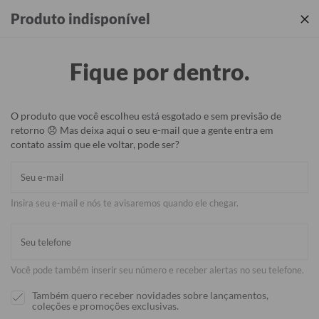
Produtos incríveis + sua identidade em cada detalhe ✨
Produto indisponível
Fique por dentro.
O produto que você escolheu está esgotado e sem previsão de
retorno 😞 Mas deixa aqui o seu e-mail que a gente entra em
contato assim que ele voltar, pode ser?
Insira seu e-mail e nós te avisaremos quando ele chegar.
Você pode também inserir seu número e receber alertas no seu telefone.
Também quero receber novidades sobre lançamentos,
coleções e promoções exclusivas.