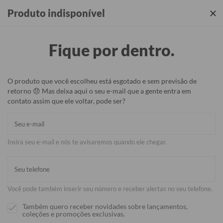
Produtos incríveis + sua identidade em cada detalhe ✨
Produto indisponível
Fique por dentro.
O produto que você escolheu está esgotado e sem previsão de
retorno 😞 Mas deixa aqui o seu e-mail que a gente entra em
contato assim que ele voltar, pode ser?
Insira seu e-mail e nós te avisaremos quando ele chegar.
Você pode também inserir seu número e receber alertas no seu telefone.
Também quero receber novidades sobre lançamentos,
coleções e promoções exclusivas.