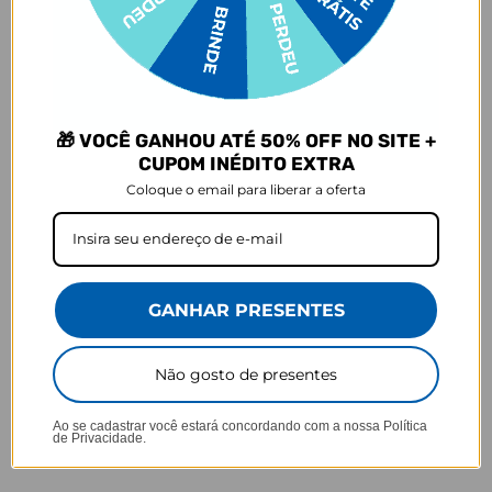
82%
5 ★
1011
7%
4 ★
86
4%
3 ★
53
3%
2 ★
36
🎁 VOCÊ GANHOU ATÉ 50% OFF NO SITE +
4%
1 ★
46
CUPOM INÉDITO EXTRA
Coloque o email para liberar a oferta
GANHAR PRESENTES
Não gosto de presentes
05/12/2025
Ao se cadastrar você estará concordando com a nossa
Política
Katherine D.
de Privacidade.
Brazil
ótimo tamanho e qualidade