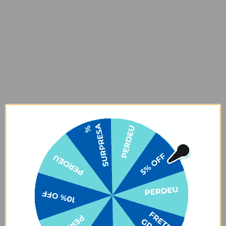
Altura: 17cm
Profundidade: 10cm
Capacidade: 4L - 2kg
Garantia:
O produto tem uma garantia de
90 dias
contra defeitos de
fabricação e 6 meses contra defeitos de personalização.
Prazo de Postagem
Opinião dos consumidores
4,6
Baseado em 1.232 Avaliações