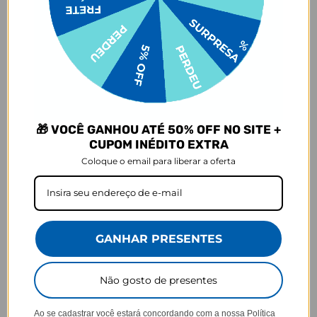
JOY PRO
Praticidade em cada viagem
🎁 VOCÊ GANHOU ATÉ 50% OFF NO SITE +
CUPOM INÉDITO EXTRA
Coloque o email para liberar a oferta
Encaixa na sua
Segurança dos
Aceita como mala
mala
seus itens
de bordo
GANHAR PRESENTES
GOCASE
Não gosto de presentes
Há mais de 10 anos personalizando do
seu jeito!
Ao se cadastrar você estará concordando com a nossa
Política