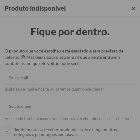
Produtos incríveis + sua identidade em cada detalhe ✨
Produto indisponível
Fique por dentro.
O produto que você escolheu está esgotado e sem previsão de
retorno 😞 Mas deixa aqui o seu e-mail que a gente entra em
contato assim que ele voltar, pode ser?
Insira seu e-mail e nós te avisaremos quando ele chegar.
Você pode também inserir seu número e receber alertas no seu telefone.
Também quero receber novidades sobre lançamentos,
coleções e promoções exclusivas.