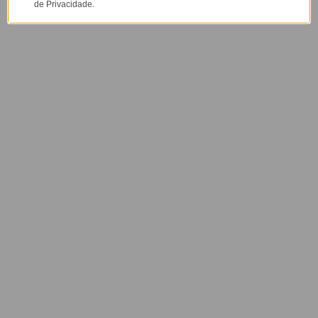
de Privacidade.
+5M
+50M
de golovers
de alcance
@gocasebr
+3000
+5000
influencers
avaliações
PERGUNTAS FREQUENTES