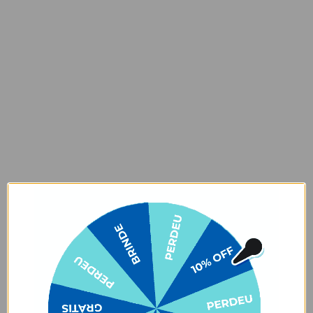
escondido
encaixe em malas de
estruturado
rodinha