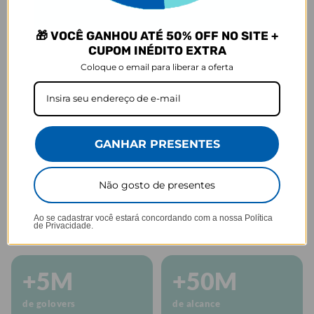
Mais praticidade para carregar tudo
🎁 VOCÊ GANHOU ATÉ 50% OFF NO SITE +
CUPOM INÉDITO EXTRA
Coloque o email para liberar a oferta
Personalize do
Perfeita para sua
Fácil limpeza
seu jeito
rotina
GANHAR PRESENTES
Não gosto de presentes
GOCASE
Há mais de 10 anos personalizando do
Ao se cadastrar você estará concordando com a nossa
Política
de Privacidade.
seu jeito!
+5M
+50M
de golovers
de alcance