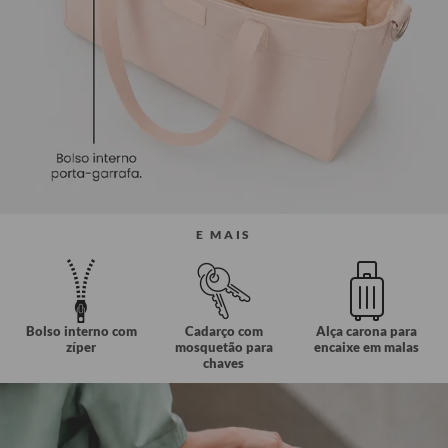
E MAIS
Bolso interno com
Cadarço com
Alça carona para
zíper
mosquetão para
encaixe em malas
chaves