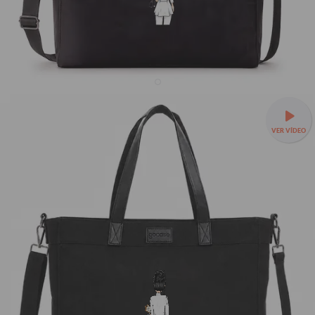
Tote Daily - Garota Profissões
VER VÍDEO
33% OFF
R$239,90
R$359,90
Tote Daily a partir de R$219,90 + Mimo!