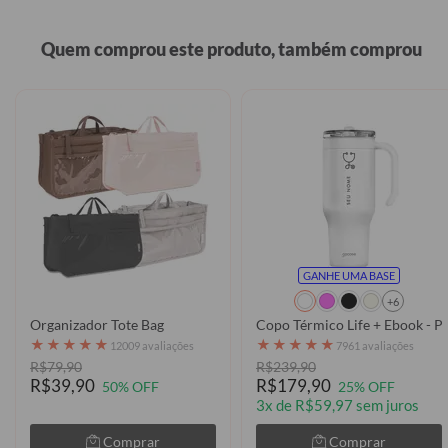
Quem comprou este produto, também comprou
GANHE UMA BASE
+6
Organizador Tote Bag
Copo Térmico Life + Ebook - Pr
★
★
★
★
★
★
★
★
★
★
12009 avaliações
7961 avaliações
R$79,90
R$239,90
R$39,90
R$179,90
50% OFF
25% OFF
3x de R$59,97 sem juros
Comprar
Comprar