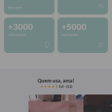
@gocasebr
+3000
+5000
influencers
avaliações
Quem usa, ama!
5,0 - (11)
★★★★★