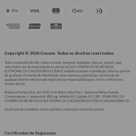
Pix
Copyright © 2026 Gocase. Todos os direitos reservados.
Todo o conteúdo do site, todas as fotos, imagens, logotipos, marcas, layout, aqui
veículados são de propriedade exclusiva da GO COMÉRCIO DE ARTIGOS
ELETRÔNICOS E ACESSÓRIOS LTDA. É vedada qualquer reprodução, total ou parcial,
de qualquer elemento de identidade, sem expressa autorização. A violação de
qualquer direito mencionado implicará na responsabilização cível e criminal nos
termos da Lei.
Rodovia Fernão Dias, Km 9745, S/N, Bairro Dos Pires - Extrema/Minas Gerais.
Complemento: Condomínio VBI Log, Módulo B1, Galpão G7. CEP: 37640-950. GO
COMÉRCIO DE ARTIGOS ELETRÔNICOS E ACESSÓRIOS LTDA 22.165.464/0003-52
Os preços dos produtos estão sujeitos a alteração sem aviso prévio.
Certificados de Segurança