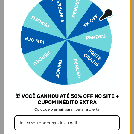
- Alças resistentes e confortáveis
- Necessaire removível inclusa
- Fechamento principal com zíper
- Bolso interno com zíper para itens menores
E não para por ai:
a variante de cor off white traz um toque
especial com um leve tom de rosa. 🌸🥰✨
Especificações:
- Medidas da Bolsa: Largura: 42 cm | Altura: 29 cm | Profundidade:
13 cm
- Medidas da Necessaire: Largura: 24 cm | Altura: 15,5 cm |
Profundidade: 1 cm
- Capacidade Máxima: 4,5 kg
🎁 VOCÊ GANHOU ATÉ 50% OFF NO SITE +
Composição:
CUPOM INÉDITO EXTRA
- Tecido: 100% Poliéster
Coloque o email para liberar a oferta
- Forro: 100% Poliéster
Escolha a cor que mais combina com você e leve mais estilo para
sua rotina: