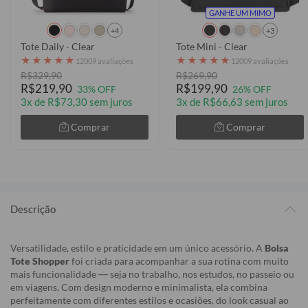
GANHE UM MIMO
+4
+3
Tote Daily - Clear
Tote Mini - Clear
★
★
★
★
★
★
★
★
★
★
12009 avaliações
12009 avaliações
R$329,90
R$269,90
R$219,90
R$199,90
33% OFF
26% OFF
3x de R$73,30 sem juros
3x de R$66,63 sem juros
Comprar
Comprar
Descrição
Versatilidade, estilo e praticidade em um único acessório. A
Bolsa
Tote Shopper
foi criada para acompanhar a sua rotina com muito
mais funcionalidade — seja no trabalho, nos estudos, no passeio ou
em viagens. Com design moderno e minimalista, ela combina
perfeitamente com diferentes estilos e ocasiões, do look casual ao