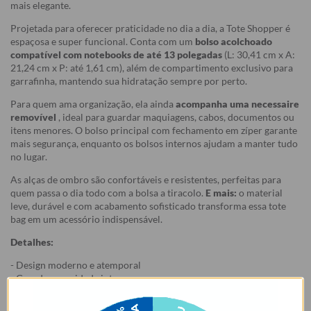
mais elegante.
Projetada para oferecer praticidade no dia a dia, a Tote Shopper é
espaçosa e super funcional. Conta com um
bolso acolchoado
compatível com notebooks de até 13 polegadas
(L: 30,41 cm x A:
21,24 cm x P: até 1,61 cm), além de compartimento exclusivo para
garrafinha, mantendo sua hidratação sempre por perto.
Para quem ama organização, ela ainda
acompanha uma necessaire
removível
, ideal para guardar maquiagens, cabos, documentos ou
itens menores. O bolso principal com fechamento em zíper garante
mais segurança, enquanto os bolsos internos ajudam a manter tudo
no lugar.
As alças de ombro são confortáveis e resistentes, perfeitas para
quem passa o dia todo com a bolsa a tiracolo.
E mais:
o material
leve, durável e com acabamento sofisticado transforma essa tote
bag em um acessório indispensável.
Detalhes:
- Design moderno e atemporal
- Grande capacidade interna
- Bolso acolchoado para notebook (até 13")
- Compartimento interno para garrafinha