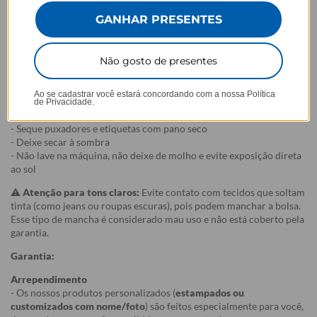
- Preto
- Vinho
GANHAR PRESENTES
- Off White
- Marrom
Não gosto de presentes
Cuidados com o produto:
Ao se cadastrar você estará concordando com a nossa
Política
- Para manter sua bolsa sempre linda:
de Privacidade.
- Limpe com pano levemente umedecido com sabão neutro
- Seque puxadores e etiquetas com pano seco
- Deixe secar à sombra
- Não lave na máquina, não deixe de molho e evite exposição direta
ao sol
⚠️
Atenção para tons claros:
Evite contato com tecidos que soltam
tinta (como jeans ou roupas escuras), pois podem manchar a bolsa.
Esse tipo de mancha é considerado mau uso e não está coberto pela
garantia.
Garantia:
Arrependimento
- Os nossos produtos personalizados (
estampados ou
customizados com nome/foto
) são feitos especialmente para você,