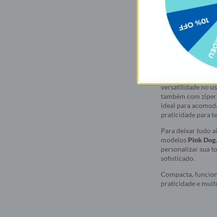
Descrição
O combo perfeito p
transforma qualque
👜💎
A Tote Bag Pop é 
jacquard, garantin
versatilidade no u
também com zíper 
ideal para acomod
praticidade para 
Para deixar tudo 
modelos
Pink Dog
personalizar sua t
sofisticado.
Compacta, funciona
praticidade e muit