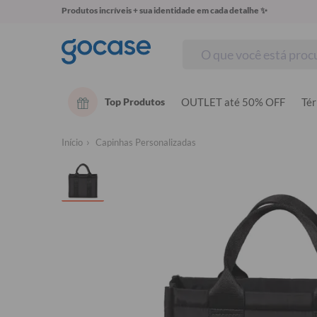
Produtos incríveis + sua identidade em cada detalhe ✨
Top Produtos
OUTLET até 50% OFF
Té
Início
Capinhas Personalizadas