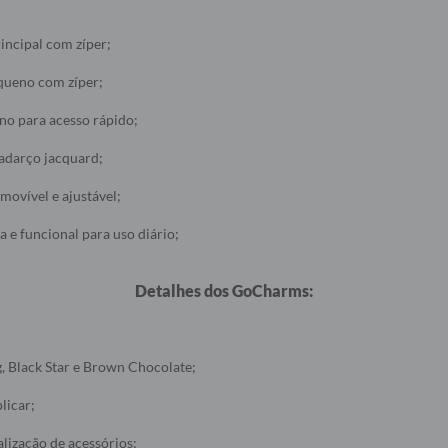
ncipal com zíper;
queno com zíper;
no para acesso rápido;
adarço jacquard;
movível e ajustável;
 e funcional para uso diário;
Detalhes dos GoCharms:
, Black Star e Brown Chocolate;
plicar;
alização de acessórios;