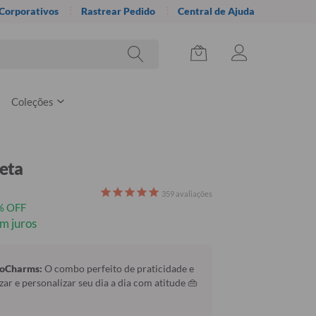
 Corporativos
Rastrear Pedido
Central de Ajuda
Coleções
reta
359
avaliações
% OFF
m juros
GoCharms:
O combo perfeito de praticidade e
zar e personalizar seu dia a dia com atitude 👜