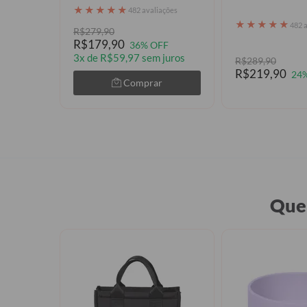
★
★
★
★
★
482 avaliações
★
★
★
★
★
482 
R$279,90
R$179,90
36% OFF
3x de R$59,97 sem juros
R$289,90
R$219,90
24
Comprar
Quem