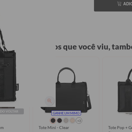
ADI
 viu os produtos que você viu, tamb
NDO VOLTAR
GANHE UM MIMO
+3
om
Tote Mini - Clear
Tote Pop + G