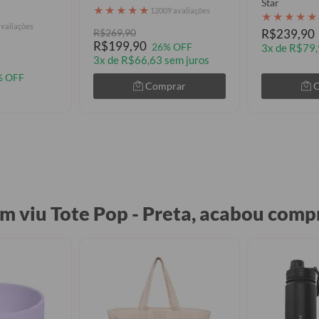
Star
★
★
★
★
★
12009 avaliações
★
★
★
★
★
avaliações
R$269,90
R$239,90
R$199,90
26% OFF
3x de R$79,
3x de R$66,63 sem juros
% OFF
Comprar
 viu Tote Pop - Preta, acabou com