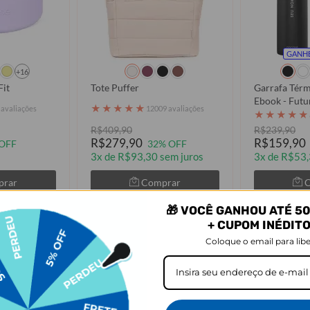
GANHE
+16
Fit
Tote Puffer
Garrafa Térm
Ebook - Futu
★
★
★
★
★
 avaliações
12009 avaliações
★
★
★
★
★
R$409,90
R$239,90
R$279,90
R$159,90
OFF
32% OFF
3x de R$93,30 sem juros
3x de R$53,
prar
Comprar
🎁 VOCÊ GANHOU ATÉ 50
+ CUPOM INÉDIT
Coloque o email para libe