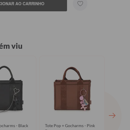
CIONAR AO CARRINHO
ém viu
ocharms - Black
Tote Pop + Gocharms - Pink
Tote Pop