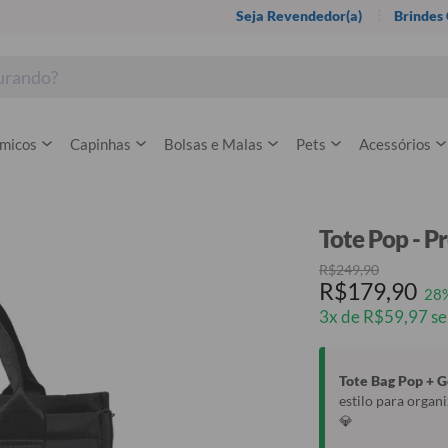
Seja Revendedor(a)
Brindes
rmicos
Capinhas
Bolsas e Malas
Pets
Acessórios
Tote Pop - P
R$249,90
R$179,90
28
3x de R$59,97 se
Tote Bag Pop + 
estilo para organi
💎