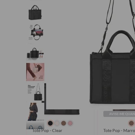
Quem
AVISE-ME QUA
Tote Pop - Clear
Tote Pop - Marr