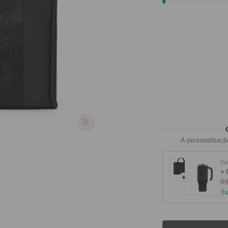
A personalização
Tot
+ 
+
R$
3x