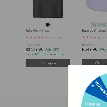
Tote Pop - Preta
Base de Silicone 
★
★
★
★
★
★
★
★
★
★
482 avaliações
2222
R$249,90
R$69,90
R$179,90
R$49,90
28% OFF
29% 
3x de R$59,97 sem juros
Comprar
Com